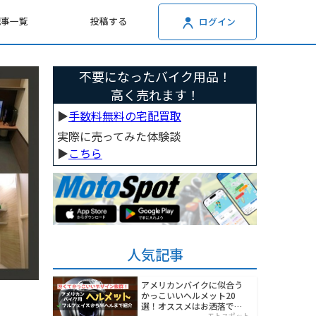
記事一覧
投稿する
ログイン
不要になったバイク用品！
高く売れます！
▶︎
手数料無料の宅配買取
実際に売ってみた体験談
▶︎
こちら
人気記事
アメリカンバイクに似合う
かっこいいヘルメット20
選！オススメはお洒落でワ
モトスポット