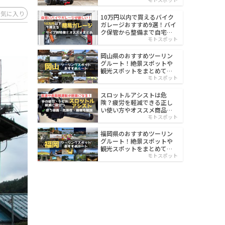
イルド
お気に入り
10万円以内で買えるバイク
ガレージおすすめ9選！バイ
ク保管から整備まで自宅で
楽々
モトスポット
岡山県のおすすめツーリン
グルート！絶景スポットや
観光スポットをまとめて紹
介
モトスポット
スロットルアシストは危
険？疲労を軽減できる正し
い使い方やオススメ商品を
紹介
モトスポット
福岡県のおすすめツーリン
グルート！絶景スポットや
観光スポットをまとめて紹
介
モトスポット