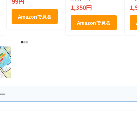
99円
い！京都グルメから
ト 土産 抹茶 焼きシ
旅
1,350円
1,
お土産まで京都の魅
ョコラ 12個入り
ャ
力満載 京都観光ガイ
Amazonで見る
ドブック
Amazonで見る
ー