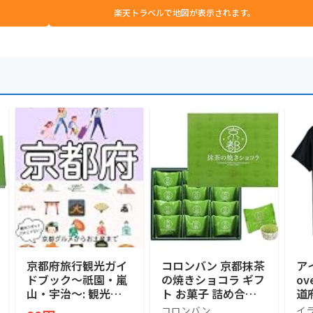
楽天トラベルで地図が表示されます。
京都府旅行観光ガイ
コロンバン 京都抹茶
ア
ドブック〜祇園・嵐
の焼きショコラ ギフ
o
山・宇治〜: 観光ス
ト お菓子 詰め合わ
道府
ポットだけじゃな
せ 個包装 プレゼン
モ
コロンバン
イ