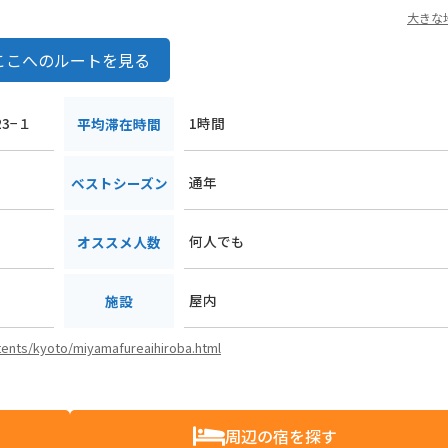
大きな
ここへのルートを見る
3−１
1時間
平均滞在時間
通年
ベストシーズン
何人でも
オススメ人数
屋内
施設
ntents/kyoto/miyamafureaihiroba.html
周辺の宿を探す