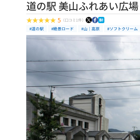
道の駅 美山ふれあい広場
5
（口コミ1件）
#道の駅
#絶景ロード
#山｜高原
#ソフトクリーム