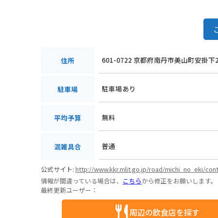
601-0722 京都府南丹市美山町安掛下2
住所
駐車場あり
駐車場
無料
平均予算
普通
混雑具合
公式サイト:
http://www.kkr.mlit.go.jp/road/michi_no_eki/co
情報が間違っている場合は、
こちら
から修正をお願いします。
最終更新ユーザー：
周辺の飲食店を探す