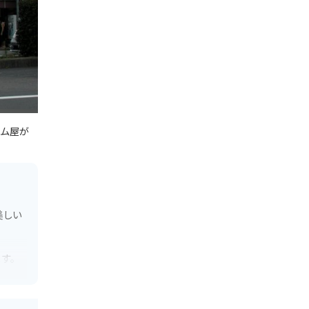
ム屋が
美しい
ます。
「美山