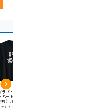
イラブ・京都（I L
京都銘菓 生八つ
祇園辻利 
ve ハート）【47都
橋 夕子 ニッキ、
&つじりの
県】JIMO-T ジ
抹茶詰め合わせ 10
ト 24本 個
ティ 地元 お土産
個入 ボックス
子 お歳暮 
ラストグッズ工房
夕子
祇園辻利