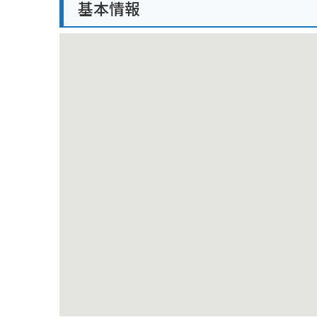
基本情報
美山町は、茅葺き屋根の民家が数多く残るエリアとし
されているので、自転車で周辺を散策するのもおすす