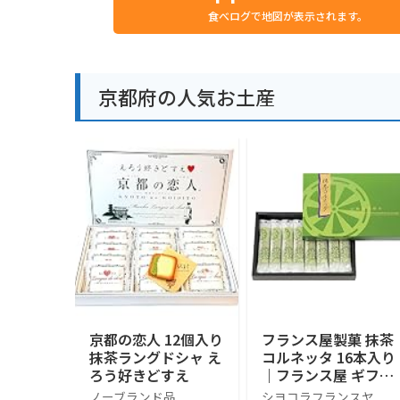
食べログで地図が表示されます。
京都府の人気お土産
京都の恋人 12個入り
フランス屋製菓 抹茶
抹茶ラングドシャ え
コルネッタ 16本入り
ろう好きどすえ
｜フランス屋 ギフト
お土産 京都 抹茶 お
ノーブランド品
シヨコラフランスヤ