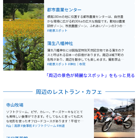
方はもちろん飲酒できません。 そのため持ち帰りのミニ
ボトルで試飲を分けてくれます。
都市農業センター
標高180mの地に位置する都市農業センターは、自然豊
かな環境に広がる約30haの広大な施設です。敷地は農業
研修ゾーン、市民農園ゾーン、ふれあいゾーンの3つのゾ
ーンに分かれています。 センター内には8,000㎡の大花
#絶景スポット
壇「四季の花園」も存在し、春には菜の花、夏にはひま
わり、秋にはコスモスなど、季節ごとに様々な花が一面
蒲生八幡神社
に広がります。鹿児島のシンボルである桜島を見渡せる
見晴し台もあります。
蒲生八幡神社には国指定特別天然記念物である蒲生のク
スと呼ばれる日本一の巨樹があります。周辺は城下町の
名残があり、周辺を散歩しても楽しめます。撮影禁止ス
ポットもあるのでご注意ください。
#絶景スポット
#神社｜寺院
「周辺の景色が綺麗なスポット」をもっと見る
周辺のレストラン・カフェ
寺山牧場
ソフトクリーム、ピザ、カレー、チーズケーキなどとて
も美味しい食事ができます。そしてなんと言っても広大
な地形を使ったオフロードコースがあります！平坦で初
心者でも楽しめるコースからガレガレなハードエンデュ
#山｜高原
#食事処
#ソフトクリーム
#林道
ーロまで、レベルに応じたコース設定があります。店主
はきさくで優しく、レンタルバイクもあるので手ぶらで