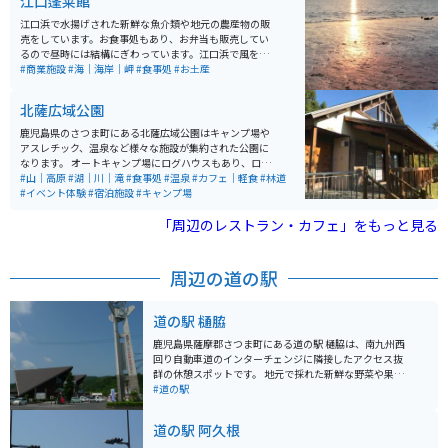
江口蓬莱館
楽しめるのも魅力です。
江口浜で水揚げされた新鮮な魚介類や地元の農産物の販
売をしています。お食事処もあり、お弁当も販売してい
るので昼時には結構にぎわっています。江口浜で風を感
じながら休憩するのにぴったりなので、ライダーも多く
#商業施設
#海｜海岸｜岬
#食事処
#お土産
立ち寄っており、皆さん挨拶をされていて雰囲気がいい
です。
北薩広域公園
鹿児島県のさつま町にある北薩広域公園はキャンプ場や
アスレチック、温泉など様々な施設が集約された公園に
なります。 オートキャンプ場にログハウスもあり、ログ
ハウス内のお風呂のお湯も天然の温泉がでます。 様々な
#山｜高原
#湖｜川｜滝
#食事処
#温泉
#カフェ｜軽食
#林道
イベントも開催されており、様々な人に利用しやすい施
#イベント体験
#宿泊施設
#キャンプ場
設となっております。
「周辺のレストラン・カフェ」をもっと見る
周辺の道の駅
道の駅 樋脇
鹿児島県薩摩郡さつま町にある道の駅 樋脇は、南九州西
回り自動車道のインターチェンジに隣接したアクセス抜
群の休憩スポットです。 地元で採れた新鮮な野菜や果物
が並ぶ農産物直売所は、旅の思い出に地元の味覚を味わ
#道の駅
いたい人におすすめです。 また、レストランでは、鹿児
島県産の黒豚を使った料理や、地元産の野菜をたっぷり
道の駅 阿久根
使った料理など、地元グルメを堪能できます。 バイクで