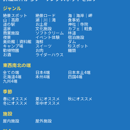
ジャンル
絶景スポット
絶景ロード
海｜海岸｜岬
山｜高原
湖｜川｜滝
食事処
道の駅
お土産
神社｜寺院
温泉
文化施設
カフェ｜軽食
商業施設
ソフトクリーム
林道
夜景
イベント体験
宿泊施設
美術館｜資料館
海鮮
ダム
キャンプ場
スイーツ
珍スポット
動植物園
お肉
麺類
お酒
ライダーハウス
東西南北の端
全ての端
日本4端
日本本土4端
北海道4端
本州4端
四国4端
九州4端
季節
春にオススメ
夏にオススメ
秋にオススメ
冬にオススメ
年中オススメ
施設
屋内施設
屋外施設