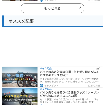
ットも多数あります。バイクで滋賀県にツーリングに行
く際は参考にしてください。
もっと見る
オススメ記事
バイク用品
0
バイクの寒さ対策は必須！冬を乗り切る方法＆
おすすめグッズを紹介
バイクの寒さ対策していますか？冬ツーリングや通勤通
学、極寒の寒さの中でバイクに乗らなければいけない時
でも快適に乗る方法をまとめました！オススメの寒さ対
モトスポット
2024-05-25
策グッズも紹介しているので、これで寒い冬でも快適に
バイク用品
0
バイクに乗りましょう！
バイク乗りなら使うべき便利グッズ！ツーリン
グが快適になるオススメ25選
もっと快適にバイクに乗りたいなぁ〜と思ったことはあ
りませんか？車体装備・積載・ライダー装備・駐車・メ
ンテ・トラブル対応の6ジャンルで、バイクをもっと快適