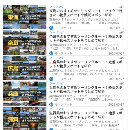
ツーリング
1
東海のおすすめツーリングルート！バイクで行
きたい絶景スポットや観光スポット紹介
東海のおすすめツーリングスポットをまとめました！
「岐阜県」「静岡県」「愛知県」「三重県」の各県の観
光地紹介します。自然豊かな山々や湖、温泉地が点在
モトスポット
2023-09-05
し、四季折々の景色を楽しめるスポットが多数ありま
ツーリング
0
す。バイクで東海にツーリングに行く際は参考にしてく
奈良県のおすすめツーリングルート！絶景スポ
ださい。
ットや観光スポットをまとめて紹介
奈良県のおすすめツーリングルートをまとめました！
「北部」「中部」「南部」の3つのルート紹介します。歴
史のある神社寺院が多数あり、自然豊かや山々、グルメ
モトスポット
2023-03-07
を満喫するツーリングができます。バイクで奈良県にツ
ツーリング
0
ーリングに行く際は参考にしてください。
広島県のおすすめツーリングルート！定番スポ
ットや絶景スポットを紹介
広島県のおすすめツーリングルートをまとめました！
「北部」「南東部」「南西部」の3つのルート紹介しま
す。自然豊かな山と海だけでなく、歴史的価値のある建
モトスポット
2023-02-27
造物も多数あるので、飽きることなくツーリングを堪能
ツーリング
0
できます。バイクで広島県にツーリングに行く際は参考
兵庫県のおすすめツーリングルート！絶景スポ
にしてください。
ットや観光スポットをまとめて紹介
兵庫県のおすすめツーリングルートをまとめました！
「北部」「中部」「南東部」「南西部」の4つのルート紹
介します。自然豊かな山を堪能できる北部と中部、街中
モトスポット
2023-03-17
で海辺の南部と違った楽しみ方ができます。バイクで兵
ツーリング
0
庫県にツーリングに行く際は参考にしてください。
滋賀県のおすすめツーリングルート！絶景スポ
ットや観光スポットをまとめて紹介
滋賀県のおすすめツーリングルートをまとめました！
「北部」「南部」の2つのルート紹介します。琵琶湖だけ
でなく、比叡山ドライブウェイなどの山を楽しめるスポ
モトスポット
2023-04-02