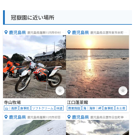
冠嶽園に近い場所
鹿児島県
鹿児島県
鹿児島県薩摩川内市中村町
鹿児島県日置市東市来町伊
６７７７−２１
作田７４２５−５
寺山牧場
江口蓬莱館
山｜高原
食事処
ソフトクリーム
林道
商業施設
海｜海岸｜岬
食事処
お土産
鹿児島県
鹿児島県
鹿児島県薩摩川内市祁答院
鹿児島県日置市日吉町神之
町藺牟田１９９９−２
川８４５−３