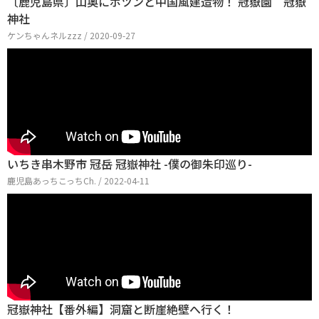
〔鹿児島県〕山奥にポツンと中国風建造物！ 冠嶽園 冠嶽
神社
ケンちゃんネルzzz / 2020-09-27
いちき串木野市 冠岳 冠嶽神社 -僕の御朱印巡り-
鹿児島あっちこっちCh. / 2022-04-11
冠嶽神社【番外編】洞窟と断崖絶壁へ行く！