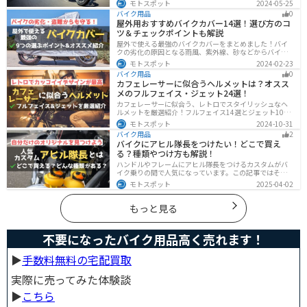
モトスポット
2024-05-25
にするオススメ便利グッズを紹介します！
バイク用品
0
屋外用おすすめバイクカバー14選！選び方のコ
ツ＆チェックポイントも解説
屋外で使える最強のバイクカバーをまとめました！バイ
クの劣化の原因となる雨風、紫外線、砂などからバイク
を守ることはもちろん、盗難やいたずら対策にもなりま
モトスポット
2024-02-23
す。バイクカバーの選び方からオススメまでまとめまし
バイク用品
0
たので、カバーを探している人はぜひ参考にしてくださ
カフェレーサーに似合うヘルメットは？オスス
い。
メのフルフェイス・ジェット24選！
カフェレーサーに似合う、レトロでスタイリッシュなヘ
ルメットを厳選紹介！フルフェイス14選とジェット10選
の多彩なラインナップで、安全性とデザインの両立を実
モトスポット
2024-10-31
現。こだわりのヘルメットで、あなたのライダーズライ
バイク用品
2
フをより魅力的にアップグレードしましょう！
バイクにアヒル隊長をつけたい！どこで買え
る？種類やつけ方も解説！
ハンドルやフレームにアヒル隊長をつけるカスタムがバ
イク乗りの間で人気になっています。この記事ではそん
なアヒル隊長について、どこで買えるのかどんな種類が
モトスポット
2025-04-02
あるのか、バイクに付ける際の注意点などまとめまし
た。アヒル隊長でオリジナルカスタムをしたい人は参考
にしてください。
もっと見る
不要になったバイク用品高く売れます！
▶︎
手数料無料の宅配買取
実際に売ってみた体験談
▶︎
こちら