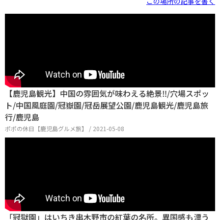
この場所の記事を書く
【鹿児島観光】中国の雰囲気が味わえる絶景‼︎/穴場スポッ
ト/中国風庭園/冠嶽園/冠岳展望公園/鹿児島観光/鹿児島旅
行/鹿児島
ポポの休日【鹿児島グルメ旅】 / 2021-05-08
「冠獄園」はいちき串木野市の紅葉の名所。異国感も漂う