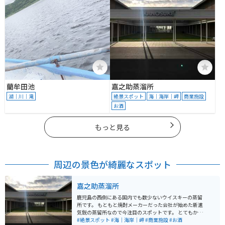
藺牟田池
嘉之助蒸溜所
湖｜川｜滝
絶景スポット
海｜海岸｜岬
商業施設
お酒
もっと見る
周辺の景色が綺麗なスポット
嘉之助蒸溜所
鹿児島の西側にある国内でも数少ないウイスキーの蒸留
所です。 もともと焼酎メーカーだった会社が始めた新進
気鋭の蒸留所なので今注目のスポットです。 とてもかっ
こいいバーで試飲もできますがライダーやドライバーの
#絶景スポット
#海｜海岸｜岬
#商業施設
#お酒