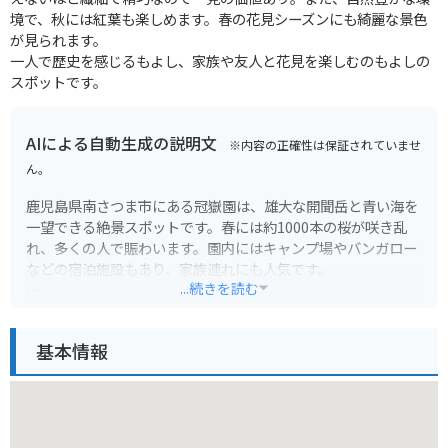
境で、秋には紅葉も楽しめます。春の花見シーズンにも綺麗な景色
が見られます。
一人で歴史を感じるもよし、家族や友人と花見を楽しむのもよしの
スポットです。
AIによる自動生成の説明文
※内容の正確性は保証されていませ
ん。
鹿児島県南さつま市にある冠嶽園は、雄大な開聞岳と青い海を
一望できる絶景スポットです。春には約1000本の桜が咲き乱
れ、多くの人で賑わいます。園内にはキャンプ場やバンガロー
などの宿泊施設もあり、家族連れにも人気です。
...続きを読む
バイクで訪れる際は、駐車場から展望台まで少し歩く必要があ
ります。道は舗装されていますが、勾配があるので注意が必要
基本情報
です。また、山頂付近は風が強いことがあるので、防風対策を
しておくことをおすすめします。