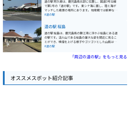
訪れる際は、広々とした駐車場があるので安心です。ツ
道の駅 阿久根は、鹿児島県北部に位置し、国道3号沿線
ーリングの休憩地点として利用するのも良いでしょう。
で第1号の「道の駅」です。 東シナ海に面し、陸と海が
周辺には、西郷隆盛ゆかりの史跡や、美しい自然を楽し
マッチした絶景の場所にあります。 物産館では新鮮な鮮
めるスポットなど、観光スポットも充実しています。 道
魚、野菜、農水産加工の特産品の展示即売、 レストラン
#道の駅
の駅 樋脇は、地元の魅力が詰まった道の駅です。観光の
では前浜で朝方水揚げされた新鮮な魚を使った料理を提
拠点として、ぜひ訪れてみてください。
供しています。
道の駅 桜島
道の駅 桜島は、鹿児島県の錦江湾に浮かぶ桜島にある道
の駅です。活火山である桜島の雄大な姿を間近に見るこ
とができ、噴煙を上げる様子やゴツゴツとした山肌は迫
力満点です。 道の駅には、レストランや特産品販売所が
#道の駅
あり、桜島大根を使った料理や、桜島小みかんを使った
ソフトクリームなど、地元の食材を活かしたグルメを楽
「周辺の道の駅」をもっと見る
しむことができます。また、錦江湾や桜島を一望できる
展望台もあり、絶景を眺めながら休憩することができま
す。 バイクで訪れる際は、道の駅から少し足を延ばし
て、桜島を一周する「桜島一周道路」を走ってみるのも
オススメスポット紹介記事
おすすめです。変化に富んだ景色を楽しみながら、爽快
なツーリングを楽しむことができます。溶岩地帯など、
火山ならではの特徴的な風景も楽しめます。 【おすすめ
ポイント】 * 桜島を間近に見ることができる * 地元の食
材を使ったグルメが楽しめる * 錦江湾を一望できる展望
台がある * バイクで桜島一周道路を走ることができる