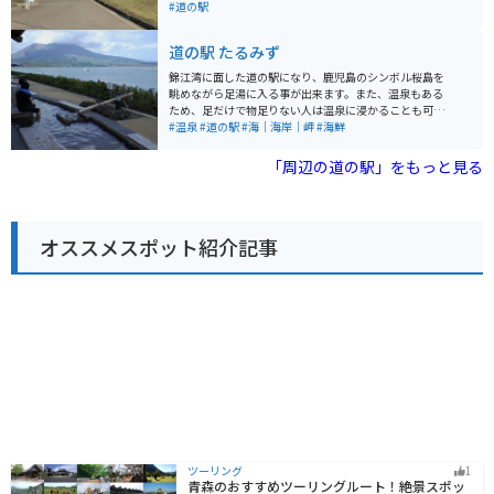
めるスポットなど、観光スポットも充実しています。 道
力満点です。 道の駅には、レストランや特産品販売所が
#道の駅
の駅 樋脇は、地元の魅力が詰まった道の駅です。観光の
あり、桜島大根を使った料理や、桜島小みかんを使った
拠点として、ぜひ訪れてみてください。
ソフトクリームなど、地元の食材を活かしたグルメを楽
道の駅 たるみず
しむことができます。また、錦江湾や桜島を一望できる
展望台もあり、絶景を眺めながら休憩することができま
錦江湾に面した道の駅になり、鹿児島のシンボル桜島を
す。 バイクで訪れる際は、道の駅から少し足を延ばし
眺めながら足湯に入る事が出来ます。また、温泉もある
て、桜島を一周する「桜島一周道路」を走ってみるのも
ため、足だけで物足りない人は温泉に浸かることも可能
おすすめです。変化に富んだ景色を楽しみながら、爽快
です。垂水市はカンパチの養殖日本一の為、レストラン
#温泉
#道の駅
#海｜海岸｜岬
#海鮮
なツーリングを楽しむことができます。溶岩地帯など、
では美味しいカンパチ丼を食べる事もできます。
火山ならではの特徴的な風景も楽しめます。 【おすすめ
「周辺の道の駅」をもっと見る
ポイント】 * 桜島を間近に見ることができる * 地元の食
材を使ったグルメが楽しめる * 錦江湾を一望できる展望
台がある * バイクで桜島一周道路を走ることができる
オススメスポット紹介記事
ツーリング
1
青森のおすすめツーリングルート！絶景スポッ