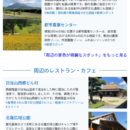
庭園から望む桜島は絶景です。国の名勝に指定されてい
るほか、園内にある反射炉は世界文化遺産にも登録され
ています。古来、薩摩藩の活躍を彷彿とさせる名所で
#美術館｜資料館
#商業施設
#文化施設
#絶景スポット
す。
都市農業センター
標高180mの地に位置する都市農業センターは、自然豊
かな環境に広がる約30haの広大な施設です。敷地は農業
研修ゾーン、市民農園ゾーン、ふれあいゾーンの3つのゾ
ーンに分かれています。 センター内には8,000㎡の大花
#絶景スポット
壇「四季の花園」も存在し、春には菜の花、夏にはひま
わり、秋にはコスモスなど、季節ごとに様々な花が一面
「周辺の景色が綺麗なスポット」をもっと見る
に広がります。鹿児島のシンボルである桜島を見渡せる
見晴し台もあります。
周辺のレストラン・カフェ
日当山西郷どん村
西郷隆盛が日当山温泉で湯治をした時に宿泊したのが龍
宝家で、龍宝家は焼失しましたが、その後、再現された
のがこちらの日当山西郷どん村です。西郷隆盛は日当山
を十数回訪れ、温泉や狩りや釣りを楽しんだそうです。
#食事処
#お土産
#文化施設
#カフェ｜軽食
#ソフトクリーム
日当山西郷どん村には、西郷隆盛公が日当山を訪れた際
#スイーツ
に滞在していたお宿を再現された建物や、そのお宿の日
本庭園があり、入場無料です。 敷地内の物産館には、地
北薩広域公園
元食材を中心としたレストラン「日当山無垢食堂」があ
ります。 また、日当山温泉の湯を引いた足湯(無料)があ
鹿児島県のさつま町にある北薩広域公園はキャンプ場や
ります。入り口目の前に無料駐車場があります。
アスレチック、温泉など様々な施設が集約された公園に