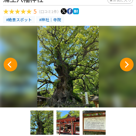
5
（口コミ1件）
#絶景スポット
#神社｜寺院