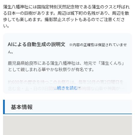
蒲生八幡神社には国指定特別天然記念物である蒲生のクスと呼ばれ
る日本一の巨樹があります。周辺は城下町の名残があり、周辺を散
歩しても楽しめます。撮影禁止スポットもあるのでご注意くださ
い。
AIによる自動生成の説明文
※内容の正確性は保証されていませ
ん。
鹿児島県姶良市にある蒲生八幡神社は、地元で「蒲生くんち」
として親しまれる華やかな秋祭りが有名です。
約600年の歴史を持つこのお祭りは、毎年10月の第2日曜日を
...続きを読む
含む金・土・日の3日間開催され、豪華絢爛な山車や神輿が町
を練り歩きます。
基本情報
特に、高さ約10mにもなる巨大な「飾り馬」は必見で、その迫
力に圧倒されることでしょう。境内には樹齢約300年の大楠も
あり、パワースポットとしても知られています。
バイクで訪れる場合、神社周辺には駐車場が少ないため、少し