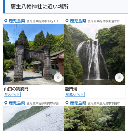
蒲生八幡神社に近い場所
鹿児島県
鹿児島県
鹿児島県姶良市下名１１７
鹿児島県姶良市加治木町木
９
田５２６６−１
山田の凱旋門
龍門滝
珍スポット
絶景スポット
鹿児島県
鹿児島県
鹿児島県薩摩川内市祁答院
鹿児島県鹿児島市下田町１
町藺牟田１９９９−２
２２２