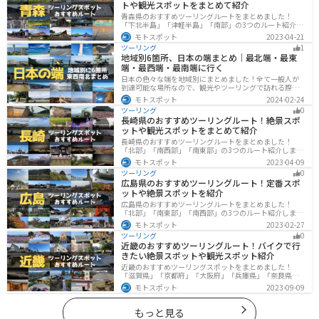
トや観光スポットをまとめて紹介
青森県のおすすめツーリングルートをまとめました！
「下北半島」「津軽半島」「南部」の3つのルート紹介し
ます。自然に恵まれた風光明媚な景色や歴史文化に触れ
モトスポット
2023-04-21
られる観光スポットが多くあります。バイクで青森県に
ツーリング
1
ツーリングに行く際は参考にしてください。
地域別6箇所、日本の端まとめ｜最北端・最東
端・最西端・最南端に行く
日本の色々な端を地域別にまとめました！全て一般人が
到達可能な場所なので、観光やツーリングで訪れる際の
参考にしてください。
モトスポット
2024-02-24
ツーリング
0
長崎県のおすすめツーリングルート！絶景スポ
ットや観光スポットをまとめて紹介
長崎県のおすすめツーリングルートをまとめました！
「北部」「南西部」「南東部」の3つのルート紹介しま
す。国際色豊かな街並みや世界遺産、絶景ポイントが数
モトスポット
2023-04-09
多く存在し、様々な楽しみ方ができます。バイクで長崎
ツーリング
0
県にツーリングに行く際は参考にしてください。
広島県のおすすめツーリングルート！定番スポ
ットや絶景スポットを紹介
広島県のおすすめツーリングルートをまとめました！
「北部」「南東部」「南西部」の3つのルート紹介しま
す。自然豊かな山と海だけでなく、歴史的価値のある建
モトスポット
2023-02-27
造物も多数あるので、飽きることなくツーリングを堪能
ツーリング
0
できます。バイクで広島県にツーリングに行く際は参考
近畿のおすすめツーリングルート！バイクで行
にしてください。
きたい絶景スポットや観光スポット紹介
近畿のおすすめツーリングスポットをまとめました！
「滋賀県」「京都府」「大阪府」「兵庫県」「奈良県」
「和歌山」の各県の観光地紹介します。自然豊かな山々
モトスポット
2023-09-09
や湖、温泉地が点在し、四季折々の景色を楽しめるスポ
ットが多数あります。バイクで近畿にツーリングに行く
際は参考にしてください。
もっと見る