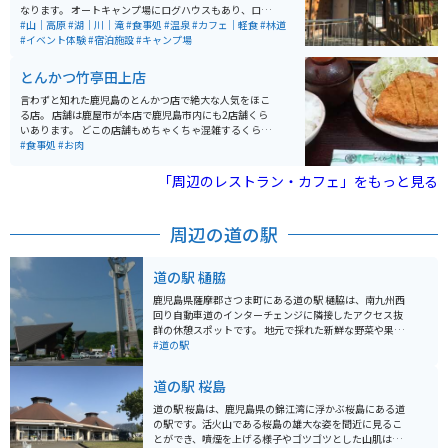
なります。 オートキャンプ場にログハウスもあり、ログ
ハウス内のお風呂のお湯も天然の温泉がでます。 様々な
#山｜高原
#湖｜川｜滝
#食事処
#温泉
#カフェ｜軽食
#林道
イベントも開催されており、様々な人に利用しやすい施
#イベント体験
#宿泊施設
#キャンプ場
設となっております。
とんかつ竹亭田上店
言わずと知れた鹿児島のとんかつ店で絶大な人気をほこ
る店。 店舗は鹿屋市が本店で鹿児島市内にも2店舗くら
いあります。 どこの店舗もめちゃくちゃ混雑するくらい
の人気店です。 お値段もリーズナブルでとにかくおいし
#食事処
#お肉
く、鹿児島県民にも愛される人気店です。
「周辺のレストラン・カフェ」をもっと見る
周辺の道の駅
道の駅 樋脇
鹿児島県薩摩郡さつま町にある道の駅 樋脇は、南九州西
回り自動車道のインターチェンジに隣接したアクセス抜
群の休憩スポットです。 地元で採れた新鮮な野菜や果物
が並ぶ農産物直売所は、旅の思い出に地元の味覚を味わ
#道の駅
いたい人におすすめです。 また、レストランでは、鹿児
島県産の黒豚を使った料理や、地元産の野菜をたっぷり
道の駅 桜島
使った料理など、地元グルメを堪能できます。 バイクで
訪れる際は、広々とした駐車場があるので安心です。ツ
道の駅 桜島は、鹿児島県の錦江湾に浮かぶ桜島にある道
ーリングの休憩地点として利用するのも良いでしょう。
の駅です。活火山である桜島の雄大な姿を間近に見るこ
周辺には、西郷隆盛ゆかりの史跡や、美しい自然を楽し
とができ、噴煙を上げる様子やゴツゴツとした山肌は迫