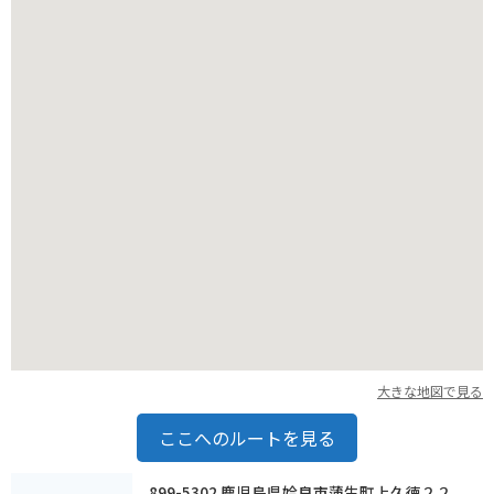
離れた場所に停めて歩くことをおすすめします。秋祭りの時期
は交通規制もかかるため、事前に情報をチェックしておくとス
ムーズです。
大きな地図で見る
ここへのルートを見る
899-5302 鹿児島県姶良市蒲生町上久徳２２