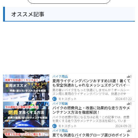
オススメ記事
バイク用品
0
夏用ライディングパンツおすすめ10選！暑くて
も安全快適おしゃれなメッシュズボンでバイク
に乗ろう
夏の暑いバイクをもっと快適にしませんか？オールシー
ズン用と夏用のライディングパンツでは、快適さが全然
違います。生地の大半がメッシュ素材で作られた夏用で
モトスポット
2024-07-22
は通気性・透湿性に優れており、熱気を逃しつつ汗をし
バイク知識
0
っかりと乾かしてくれます。そんな夏用ライディングパ
バイクの燃費向上・改善に効果的な走り方やメ
ンツの選び方や特徴オススメ商品をまとめました。
ンテナンス方法を徹底解説！
バイクの燃費が気になる方は必見！この記事では、燃費
を良くする走り方やメンテナンス方法を紹介していま
す。実は、車体そのものや荷物を軽くすることで、燃費
モトスポット
2024-09-21
の向上が可能です。この記事を読めば、燃費を改善する
バイク用品
0
具体的な方法がわかります。
夏でも快適なバイク用グローブ選びのポイント