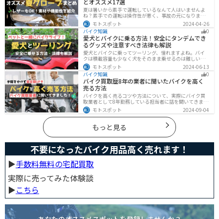
とオススメ17選
夏は暑いから素手で運転しているなんて人はいませんよ
ね？素手での運転は操作性が悪く、事故の元になりま
す。直射日光が当たり日焼けで余計に暑くなります。夏に
モトスポット
2024-04-26
は夏用グローブを使うことで、素手より涼しく快適にバ
バイク知識
0
イクに乗ることができるので是非使いましょう。
愛犬とバイクに乗る方法！安全にタンデムでき
るグッズや注意すべき法律も解説
愛犬とバイクに乗ってツーリング、憧れますよね。バイ
クは積載容量も少なく犬をそのまま乗せるのは難しいで
すが、専用アイテムを使えば実現できます。この記事で
モトスポット
2024-06-13
は、安全に楽しむために必要な知識やグッズをまとめま
バイク知識
0
した。しっかりと準備して愛犬とバイクライフを満喫し
バイク買取歴8年の業者に聞いたバイクを高く
ましょう！
売る方法
バイクを高く売るコツや方法について、実際にバイク買
取業者として8年勤務している担当者に話を聞いてきまし
た！高く買い取ってもらえるバイクの特徴や業者がどの
モトスポット
2024-09-04
くらい利益を上乗せしているかなど、バイクを売ろうと
している人は必見の内容になっています。
もっと見る
不要になったバイク用品高く売れます！
▶︎
手数料無料の宅配買取
実際に売ってみた体験談
▶︎
こちら
あなたのオススメスポットを登録しませんか？