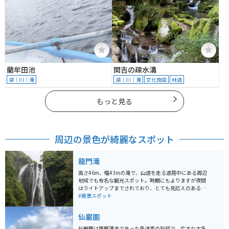
藺牟田池
関吉の疎水溝
湖｜川｜滝
湖｜川｜滝
文化施設
林道
もっと見る
周辺の景色が綺麗なスポット
龍門滝
高さ46m、幅43mの滝で、山道を走る道路中にある周辺
地域でも有名な観光スポット。時期にもよりますが夜間
はライトアップまでされており、とても見応えのある絶
景スポットとなっています。昼夜問わずライダーやカッ
#絶景スポット
プルなどが多いです。
仙巌園
仙厳園は薩摩藩主であった島津家の別邸で、広大な大名