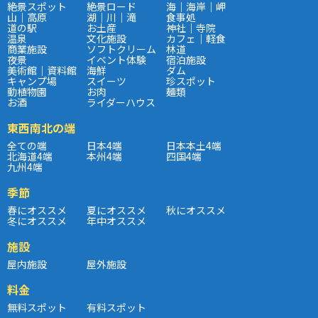
絶景スポット
絶景ロード
海｜海岸｜岬
山｜高原
湖｜川｜滝
食事処
道の駅
お土産
神社｜寺院
温泉
文化施設
カフェ｜軽食
商業施設
ソフトクリーム
林道
夜景
イベント体験
宿泊施設
美術館｜資料館
海鮮
ダム
キャンプ場
スイーツ
珍スポット
動植物園
お肉
麺類
お酒
ライダーハウス
東西南北の端
全ての端
日本4端
日本本土4端
北海道4端
本州4端
四国4端
九州4端
季節
春にオススメ
夏にオススメ
秋にオススメ
冬にオススメ
年中オススメ
施設
屋内施設
屋外施設
料金
無料スポット
有料スポット