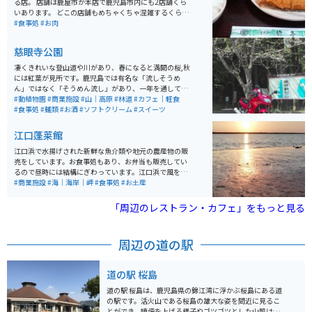
る店。 店舗は鹿屋市が本店で鹿児島市内にも2店舗くら
いあります。 どこの店舗もめちゃくちゃ混雑するくらい
の人気店です。 お値段もリーズナブルでとにかくおいし
#食事処
#お肉
く、鹿児島県民にも愛される人気店です。
慈眼寺公園
凄くきれいな登山道や川があり、春になると満開の桜,秋
には紅葉が見所です。鹿児島では有名な「流しそうめ
ん」ではなく「そうめん流し」があり、一年を通してそ
うめんが楽しめます。そうめんと一緒に、ニジマスなど
#動植物園
#商業施設
#山｜高原
#林道
#カフェ｜軽食
の清流にしか生息しない魚も楽しめます。
#食事処
#麺類
#お酒
#ソフトクリーム
#スイーツ
江口蓬莱館
江口浜で水揚げされた新鮮な魚介類や地元の農産物の販
売をしています。お食事処もあり、お弁当も販売してい
るので昼時には結構にぎわっています。江口浜で風を感
じながら休憩するのにぴったりなので、ライダーも多く
#商業施設
#海｜海岸｜岬
#食事処
#お土産
立ち寄っており、皆さん挨拶をされていて雰囲気がいい
です。
「周辺のレストラン・カフェ」をもっと見る
周辺の道の駅
道の駅 桜島
道の駅 桜島は、鹿児島県の錦江湾に浮かぶ桜島にある道
の駅です。活火山である桜島の雄大な姿を間近に見るこ
とができ、噴煙を上げる様子やゴツゴツとした山肌は迫