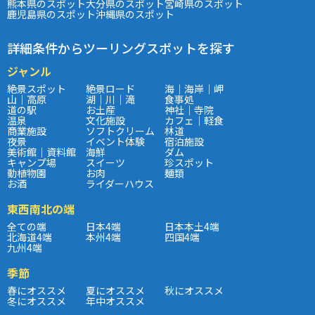
熊本県のスポット
大分県のスポット
宮崎県のスポット
鹿児島県のスポット
沖縄県のスポット
詳細条件からツーリングスポットを探す
ジャンル
絶景スポット
絶景ロード
海｜海岸｜岬
山｜高原
湖｜川｜滝
食事処
道の駅
お土産
神社｜寺院
温泉
文化施設
カフェ｜軽食
商業施設
ソフトクリーム
林道
夜景
イベント体験
宿泊施設
美術館｜資料館
海鮮
ダム
キャンプ場
スイーツ
珍スポット
動植物園
お肉
麺類
お酒
ライダーハウス
東西南北の端
全ての端
日本4端
日本本土4端
北海道4端
本州4端
四国4端
九州4端
季節
春にオススメ
夏にオススメ
秋にオススメ
冬にオススメ
年中オススメ