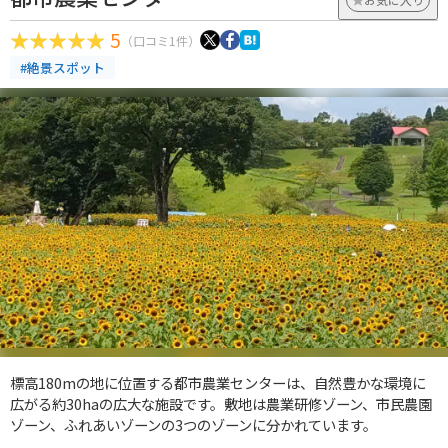
5
（口コミ1件）
#絶景スポット
標高180mの地に位置する都市農業センターは、自然豊かな環境に
広がる約30haの広大な施設です。敷地は農業研修ゾーン、市民農園
ゾーン、ふれあいゾーンの3つのゾーンに分かれています。