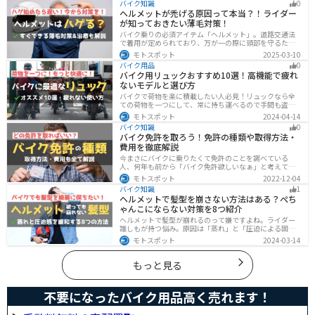
バイク知識
0
で楽しいツーリングをサポートします。
ヘルメットが禿げる原因って本当？！ライダー
が知っておきたい薄毛対策！
バイク乗りの必須アイテム「ヘルメット」。道路交通法
で着用が定められており、万が一の際に頭部を守るため
に被るものです。しかし、「ヘルメットが原因で禿げた
モトスポット
2025-03-10
らどうしよう」と心配しているライダーもいるのではな
バイク用品
0
いでしょうか。ライダーヘルメットが禿げる原因になる
バイク用リュックおすすめ10選！高機能で疲れ
って本当かな・・・ライダーバイクには乗りたいけど抜
ないモデルと選び方
け毛が増えたら困る！ライダーツーリング後に髪のボリ
ュームが減った気がするけど、蒸れは禿げる原因にな
バイクで荷物を楽に積載したい人必見！リュックなら全
る？今回はこのような疑問、お悩みにお答えしていきま
ての荷物を一つにして、常に持ち運べるので手間も盗ま
す。薄毛が気になるライダーの方はぜひ最後までご覧く
れる心配もありません。腰や肩の負担を軽減して通勤通
モトスポット
2024-04-14
ださい。モトスポットヘルメットで禿げ
学・ツーリングを快適にできるオススメリュックを紹介
バイク知識
0
します。
バイク免許を取ろう！免許の種類や取得方法・
費用を徹底解説
今まさにバイクに乗りたくて免許のことを調べている
人、何年も前から「バイク免許欲しいなぁ」と考えてい
るうちに時間ばかりが経っている人。そんな人々に役立
モトスポット
2022-12-04
つ情報を分かりやすくまとめました。バイク免許の種類
バイク知識
1
や、免許を取るための方法や必要な費用・日数などにつ
ヘルメットで髪型を崩さない方法はある？ぺち
いて解説します。
ゃんこにならない対策を8つ紹介
ヘルメットで髪型が崩れるのって嫌ですよね。ライダー
誰しもが持つ悩み。原因は「蒸れ」と「圧迫による固
定」です。原因に対してしっかりと対策すればヘルメッ
モトスポット
2024-03-14
トを被っても髪型を崩さなくすることは可能です。今回
はその方法をまとめました。バイクに乗って髪型が崩れ
るのが気になるという人は、参考にしてください。
もっと見る
不要になったバイク用品高く売れます！