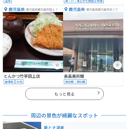
温泉
湖｜川｜滝
文化施設
林道
鹿児島県
鹿児島県
鹿児島県鹿児島市田上７丁
鹿児島県鹿児島市武３丁目
目２−１４
４２−１８
とんかつ竹亭田上店
長島美術館
食事処
お肉
美術館｜資料館
もっと見る
周辺の景色が綺麗なスポット
新とそ温泉