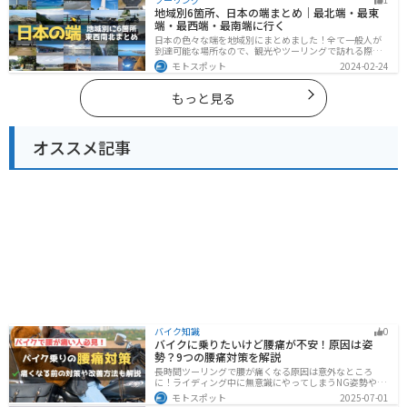
できます。バイクで広島県にツーリングに行く際は参考
地域別6箇所、日本の端まとめ｜最北端・最東
にしてください。
端・最西端・最南端に行く
日本の色々な端を地域別にまとめました！全て一般人が
到達可能な場所なので、観光やツーリングで訪れる際の
参考にしてください。
モトスポット
2024-02-24
もっと見る
オススメ記事
バイク知識
0
バイクに乗りたいけど腰痛が不安！原因は姿
勢？9つの腰痛対策を解説
長時間ツーリングで腰が痛くなる原因は意外なところ
に！ライディング中に無意識にやってしまうNG姿勢や体
への負担、今すぐ見直せる予防・対策法をわかりやすく
モトスポット
2025-07-01
解説。腰痛対策に効果的な便利アイテムも紹介し、快適