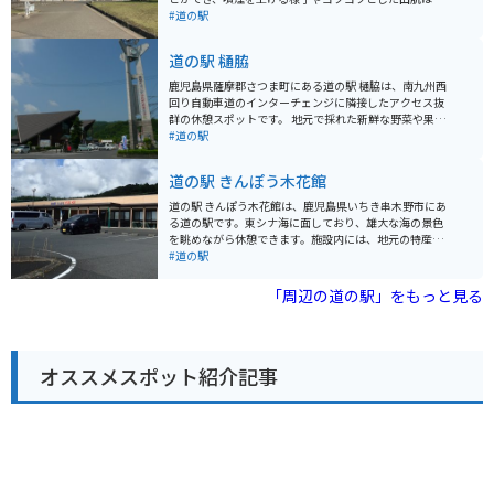
力満点です。 道の駅には、レストランや特産品販売所が
#道の駅
あり、桜島大根を使った料理や、桜島小みかんを使った
ソフトクリームなど、地元の食材を活かしたグルメを楽
道の駅 樋脇
しむことができます。また、錦江湾や桜島を一望できる
展望台もあり、絶景を眺めながら休憩することができま
鹿児島県薩摩郡さつま町にある道の駅 樋脇は、南九州西
す。 バイクで訪れる際は、道の駅から少し足を延ばし
回り自動車道のインターチェンジに隣接したアクセス抜
て、桜島を一周する「桜島一周道路」を走ってみるのも
群の休憩スポットです。 地元で採れた新鮮な野菜や果物
おすすめです。変化に富んだ景色を楽しみながら、爽快
が並ぶ農産物直売所は、旅の思い出に地元の味覚を味わ
#道の駅
なツーリングを楽しむことができます。溶岩地帯など、
いたい人におすすめです。 また、レストランでは、鹿児
火山ならではの特徴的な風景も楽しめます。 【おすすめ
島県産の黒豚を使った料理や、地元産の野菜をたっぷり
道の駅 きんぽう木花館
ポイント】 * 桜島を間近に見ることができる * 地元の食
使った料理など、地元グルメを堪能できます。 バイクで
材を使ったグルメが楽しめる * 錦江湾を一望できる展望
訪れる際は、広々とした駐車場があるので安心です。ツ
道の駅 きんぽう木花館は、鹿児島県いちき串木野市にあ
台がある * バイクで桜島一周道路を走ることができる
ーリングの休憩地点として利用するのも良いでしょう。
る道の駅です。東シナ海に面しており、雄大な海の景色
周辺には、西郷隆盛ゆかりの史跡や、美しい自然を楽し
を眺めながら休憩できます。施設内には、地元の特産品
めるスポットなど、観光スポットも充実しています。 道
を販売する物産館や、新鮮な seafood が味わえるレスト
#道の駅
の駅 樋脇は、地元の魅力が詰まった道の駅です。観光の
ランがあります。 バイクで訪れる際は、広々とした駐車
拠点として、ぜひ訪れてみてください。
場があるので安心です。また、道の駅 きんぽう木花館
「周辺の道の駅」をもっと見る
は、薩摩藩の初代藩主・島津家久公を祀る「金峰神社」
の近くに位置しています。歴史を感じさせる荘厳な雰囲
気の神社を訪れてみるのもおすすめです。 周辺には、薩
摩焼の窯元が集まる「美山陶遊館」や、約3000本の梅が
オススメスポット紹介記事
咲き誇る「冠岳花川砂防公園」など、観光スポットも点
在しています。道の駅できんぽう木花館で休憩し、錦江
湾周辺の観光を楽しむのはいかがでしょうか。