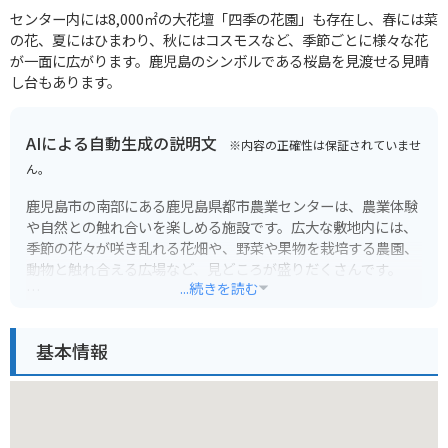
センター内には8,000㎡の大花壇「四季の花園」も存在し、春には菜
の花、夏にはひまわり、秋にはコスモスなど、季節ごとに様々な花
が一面に広がります。鹿児島のシンボルである桜島を見渡せる見晴
し台もあります。
AIによる自動生成の説明文
※内容の正確性は保証されていませ
ん。
鹿児島市の南部にある鹿児島県都市農業センターは、農業体験
や自然との触れ合いを楽しめる施設です。広大な敷地内には、
季節の花々が咲き乱れる花畑や、野菜や果物を栽培する農園、
動物と触れ合える広場など、見どころが盛りだくさんです。
...続きを読む
新鮮な農産物を購入できる直売所や、地元の食材を使った料理
を提供するレストランもあり、一日中楽しめます。また、農業
基本情報
に関する講座やイベントも定期的に開催されているので、公式
ホームページで事前に情報をチェックしておくと良いでしょ
う。バイクで行く場合は、広々とした無料駐車場があるので安
心です。園内はアップダウンが少なく、自転車の貸し出しも行
っているので、サイクリングを楽しむのもおすすめです。