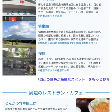
新とそ温泉は鹿児島市唐湊地区にある温泉です。 目の前
に桜島を見ることができる景色のいい温泉です。 設備 サ
ウナ・水風呂・電気風呂・ジェットバス・気泡浴・寝風
呂・プール・歩行浴・マッサージ機・一日風呂/休憩処
#絶景スポット
#温泉
駐車場80台分あり 営業時間4:00～22:30
仙巌園
仙厳園は薩摩藩主であった島津家の別邸で、広大な大名
庭園から望む桜島は絶景です。国の名勝に指定されてい
るほか、園内にある反射炉は世界文化遺産にも登録され
ています。古来、薩摩藩の活躍を彷彿とさせる名所で
#美術館｜資料館
#商業施設
#文化施設
#絶景スポット
す。
桜島
高さ1,117m、周囲は約52kmの今も活動を続ける活火山
で、本土とは陸地つながりなので、フェリーを利用せず
気軽にツーリングできます。道の至る所に、噴火物から
身を守るための退避壕が設置されています。 鹿児島港か
#絶景スポット
#絶景ロード
ら桜島フェリーで約15分で上陸でき、バイクや車で周遊
して楽しむことができます。島内にはレンタカー・バイ
「周辺の景色が綺麗なスポット」をもっと見る
ク屋さんもあるので、現地で乗り物を調達することも可
能です。 歴史を学べる「桜島ビジターセンター」、大パ
ノラマが望める「湯之平展望台」、大正噴火で灰に埋も
周辺のレストラン・カフェ
れてしまった「黒神埋没鳥居」など見どころはたくさん
あります。また、道の駅（足湯があります！）やコンビ
ニもあります。
とんかつ竹亭田上店
言わずと知れた鹿児島のとんかつ店で絶大な人気をほこ