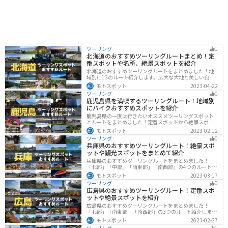
ツーリング
1
北海道のおすすめツーリングルートまとめ！定
番スポットや名所、絶景スポットを紹介
北海道のおすすめツーリングルートをまとめました！地
域別に13のルート紹介します。広大な大地と美しい自然
が広がり、四季折々の魅力を楽しめる観光スポットが数
モトスポット
2023-04-22
多くあります。バイクで北海道にツーリングに行く際は
ツーリング
0
参考にしてください。
鹿児島県を満喫するツーリングルート！地域別
にバイクおすすめスポットを紹介
鹿児島県の一度は行きたいオススメツーリングスポット
とルートをまとめました！定番スポットから絶景スポッ
ト、温泉、山、海、グルメなど様々なジャンルで楽しめ
モトスポット
2023-02-12
ます。バイクで鹿児島ツーリングに行こうと思っている
ツーリング
0
人は、参考にしてください。
兵庫県のおすすめツーリングルート！絶景スポ
ットや観光スポットをまとめて紹介
兵庫県のおすすめツーリングルートをまとめました！
「北部」「中部」「南東部」「南西部」の4つのルート紹
介します。自然豊かな山を堪能できる北部と中部、街中
モトスポット
2023-03-17
で海辺の南部と違った楽しみ方ができます。バイクで兵
ツーリング
0
庫県にツーリングに行く際は参考にしてください。
広島県のおすすめツーリングルート！定番スポ
ットや絶景スポットを紹介
広島県のおすすめツーリングルートをまとめました！
「北部」「南東部」「南西部」の3つのルート紹介しま
す。自然豊かな山と海だけでなく、歴史的価値のある建
モトスポット
2023-02-27
造物も多数あるので、飽きることなくツーリングを堪能
ツーリング
1