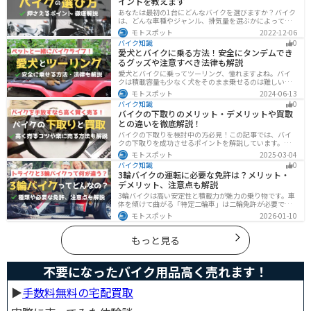
イントを教えます
あなたは最初の1台にどんなバイクを選びますか？バイク
は、どんな車種やジャンル、排気量を選ぶかによって今
後の楽しみ方が大きく変わるものなので、初めての愛車
モトスポット
2022-12-06
選びはとても重要です。この記事ではそんなバイク選び
バイク知識
0
のオススメポイントをお伝えします。
愛犬とバイクに乗る方法！安全にタンデムでき
るグッズや注意すべき法律も解説
愛犬とバイクに乗ってツーリング、憧れますよね。バイ
クは積載容量も少なく犬をそのまま乗せるのは難しいで
すが、専用アイテムを使えば実現できます。この記事で
モトスポット
2024-06-13
は、安全に楽しむために必要な知識やグッズをまとめま
バイク知識
0
した。しっかりと準備して愛犬とバイクライフを満喫し
バイクの下取りのメリット・デメリットや買取
ましょう！
との違いを徹底解説！
バイクの下取りを検討中の方必見！この記事では、バイ
クの下取りを成功させるポイントを解説しています。実
は、下取りは現金化の手間を省き、乗り換え当日までバ
モトスポット
2025-03-04
イクに乗れる一方で、査定額が低くなる場合も多いため
バイク知識
0
注意が必要です。この記事を読めば、よい条件で下取り
3輪バイクの運転に必要な免許は？メリット・
を進めるコツがわかります。
デメリット、注意点も解説
3輪バイクは高い安定性と積載力が魅力の乗り物です。車
体を傾けて曲がる「特定二輪車」は二輪免許が必要です
が、自立する「トライク」は普通自動車免許で運転で
モトスポット
2026-01-10
き、ヘルメット着用も任意です。維持費はバイク並みです
が、運転特性や駐車ルールは車種により異なるため、事
前の確認が大切です。
もっと見る
不要になったバイク用品高く売れます！
▶︎
手数料無料の宅配買取