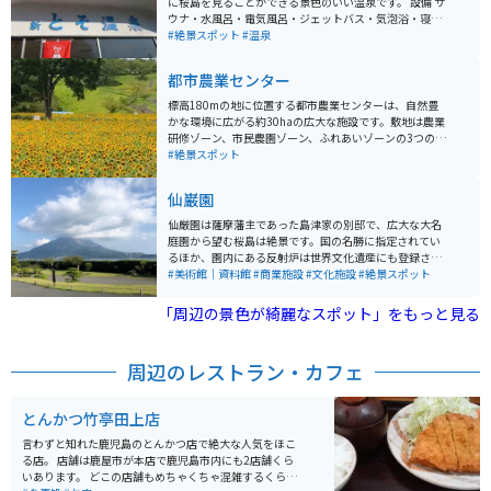
に桜島を見ることができる景色のいい温泉です。 設備 サ
ウナ・水風呂・電気風呂・ジェットバス・気泡浴・寝風
呂・プール・歩行浴・マッサージ機・一日風呂/休憩処
#絶景スポット
#温泉
駐車場80台分あり 営業時間4:00～22:30
都市農業センター
標高180mの地に位置する都市農業センターは、自然豊
かな環境に広がる約30haの広大な施設です。敷地は農業
研修ゾーン、市民農園ゾーン、ふれあいゾーンの3つのゾ
ーンに分かれています。 センター内には8,000㎡の大花
#絶景スポット
壇「四季の花園」も存在し、春には菜の花、夏にはひま
わり、秋にはコスモスなど、季節ごとに様々な花が一面
仙巌園
に広がります。鹿児島のシンボルである桜島を見渡せる
見晴し台もあります。
仙厳園は薩摩藩主であった島津家の別邸で、広大な大名
庭園から望む桜島は絶景です。国の名勝に指定されてい
るほか、園内にある反射炉は世界文化遺産にも登録され
ています。古来、薩摩藩の活躍を彷彿とさせる名所で
#美術館｜資料館
#商業施設
#文化施設
#絶景スポット
す。
「周辺の景色が綺麗なスポット」をもっと見る
周辺のレストラン・カフェ
とんかつ竹亭田上店
言わずと知れた鹿児島のとんかつ店で絶大な人気をほこ
る店。 店舗は鹿屋市が本店で鹿児島市内にも2店舗くら
いあります。 どこの店舗もめちゃくちゃ混雑するくらい