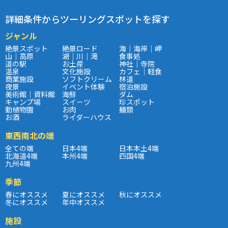
詳細条件からツーリングスポットを探す
ジャンル
絶景スポット
絶景ロード
海｜海岸｜岬
山｜高原
湖｜川｜滝
食事処
道の駅
お土産
神社｜寺院
温泉
文化施設
カフェ｜軽食
商業施設
ソフトクリーム
林道
夜景
イベント体験
宿泊施設
美術館｜資料館
海鮮
ダム
キャンプ場
スイーツ
珍スポット
動植物園
お肉
麺類
お酒
ライダーハウス
東西南北の端
全ての端
日本4端
日本本土4端
北海道4端
本州4端
四国4端
九州4端
季節
春にオススメ
夏にオススメ
秋にオススメ
冬にオススメ
年中オススメ
施設