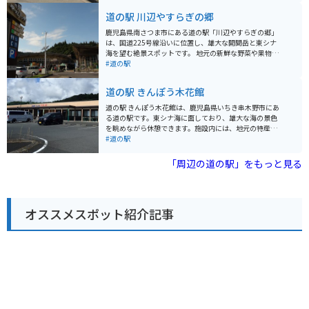
ソフトクリームなど、地元の食材を活かしたグルメを楽
道の駅 川辺やすらぎの郷
しむことができます。また、錦江湾や桜島を一望できる
展望台もあり、絶景を眺めながら休憩することができま
鹿児島県南さつま市にある道の駅「川辺やすらぎの郷」
す。 バイクで訪れる際は、道の駅から少し足を延ばし
は、国道225号線沿いに位置し、雄大な開聞岳と東シナ
て、桜島を一周する「桜島一周道路」を走ってみるのも
海を望む絶景スポットです。 地元の新鮮な野菜や果物、
おすすめです。変化に富んだ景色を楽しみながら、爽快
海産物が並ぶ物産館や、鹿児島黒豚や地魚を使った料理
#道の駅
なツーリングを楽しむことができます。溶岩地帯など、
が楽しめるレストランが人気です。特に、鹿児島県産の
火山ならではの特徴的な風景も楽しめます。 【おすすめ
ブランド豚「茶美豚」を使った「茶美豚丼」は、ここで
道の駅 きんぽう木花館
ポイント】 * 桜島を間近に見ることができる * 地元の食
しか味わえない逸品です。 また、併設されている「ふれ
材を使ったグルメが楽しめる * 錦江湾を一望できる展望
あいパーク」には、遊具広場や芝生広場、足湯などがあ
道の駅 きんぽう木花館は、鹿児島県いちき串木野市にあ
台がある * バイクで桜島一周道路を走ることができる
り、家族連れにもおすすめです。バイクで訪れる場合
る道の駅です。東シナ海に面しており、雄大な海の景色
は、駐車場も広く、休憩スポットとしても最適です。 周
を眺めながら休憩できます。施設内には、地元の特産品
辺には、薩摩藩の歴史を感じられる「知覧武家屋敷群」
を販売する物産館や、新鮮な seafood が味わえるレスト
#道の駅
や、砂蒸し風呂で有名な「指宿温泉」など、観光スポッ
ランがあります。 バイクで訪れる際は、広々とした駐車
トも充実しています。道の駅を拠点に、鹿児島の魅力を
場があるので安心です。また、道の駅 きんぽう木花館
「周辺の道の駅」をもっと見る
満喫してみてはいかがでしょうか。
は、薩摩藩の初代藩主・島津家久公を祀る「金峰神社」
の近くに位置しています。歴史を感じさせる荘厳な雰囲
気の神社を訪れてみるのもおすすめです。 周辺には、薩
摩焼の窯元が集まる「美山陶遊館」や、約3000本の梅が
オススメスポット紹介記事
咲き誇る「冠岳花川砂防公園」など、観光スポットも点
在しています。道の駅できんぽう木花館で休憩し、錦江
湾周辺の観光を楽しむのはいかがでしょうか。