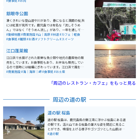
の人気店です。 お値段もリーズナブルでとにかくおいし
#食事処
#お肉
く、鹿児島県民にも愛される人気店です。
慈眼寺公園
凄くきれいな登山道や川があり、春になると満開の桜,秋
には紅葉が見所です。鹿児島では有名な「流しそうめ
ん」ではなく「そうめん流し」があり、一年を通してそ
うめんが楽しめます。そうめんと一緒に、ニジマスなど
#動植物園
#商業施設
#山｜高原
#林道
#カフェ｜軽食
の清流にしか生息しない魚も楽しめます。
#食事処
#麺類
#お酒
#ソフトクリーム
#スイーツ
江口蓬莱館
江口浜で水揚げされた新鮮な魚介類や地元の農産物の販
売をしています。お食事処もあり、お弁当も販売してい
るので昼時には結構にぎわっています。江口浜で風を感
じながら休憩するのにぴったりなので、ライダーも多く
#商業施設
#海｜海岸｜岬
#食事処
#お土産
立ち寄っており、皆さん挨拶をされていて雰囲気がいい
です。
「周辺のレストラン・カフェ」をもっと見る
周辺の道の駅
道の駅 桜島
道の駅 桜島は、鹿児島県の錦江湾に浮かぶ桜島にある道
の駅です。活火山である桜島の雄大な姿を間近に見るこ
とができ、噴煙を上げる様子やゴツゴツとした山肌は迫
力満点です。 道の駅には、レストランや特産品販売所が
#道の駅
あり、桜島大根を使った料理や、桜島小みかんを使った