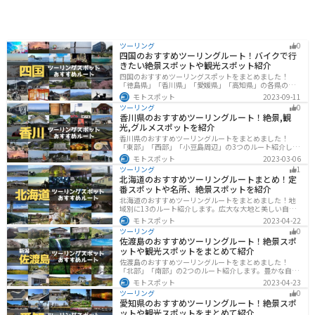
ツーリング
0
四国のおすすめツーリングルート！バイクで行
きたい絶景スポットや観光スポット紹介
四国のおすすめツーリングスポットをまとめました！
「徳島県」「香川県」「愛媛県」「高知県」の各県の観
光地紹介します。自然豊かな山々や湖、温泉地が点在
モトスポット
2023-09-11
し、四季折々の景色を楽しめるスポットが多数ありま
ツーリング
0
す。バイクで四国にツーリングに行く際は参考にしてく
香川県のおすすめツーリングルート！絶景,観
ださい。
光,グルメスポットを紹介
香川県のおすすめツーリングルートをまとめました！
「東部」「西部」「小豆島周辺」の3つのルート紹介しま
す。自然豊かな山から海、絶品グルメを満喫するツーリ
モトスポット
2023-03-06
ングができます。バイクで香川県にツーリングに行く際
ツーリング
1
は参考にしてください。
北海道のおすすめツーリングルートまとめ！定
番スポットや名所、絶景スポットを紹介
北海道のおすすめツーリングルートをまとめました！地
域別に13のルート紹介します。広大な大地と美しい自然
が広がり、四季折々の魅力を楽しめる観光スポットが数
モトスポット
2023-04-22
多くあります。バイクで北海道にツーリングに行く際は
ツーリング
0
参考にしてください。
佐渡島のおすすめツーリングルート！絶景スポ
ットや観光スポットをまとめて紹介
佐渡島のおすすめツーリングルートをまとめました！
「北部」「南部」の2つのルート紹介します。豊かな自然
と歴史的なスポット、トキなどの貴重な動物を見られる
モトスポット
2023-04-23
スポットが多数あります。バイクで佐渡島にツーリング
ツーリング
0
に行く際は参考にしてください。
愛知県のおすすめツーリングルート！絶景スポ
ットや観光スポットをまとめて紹介