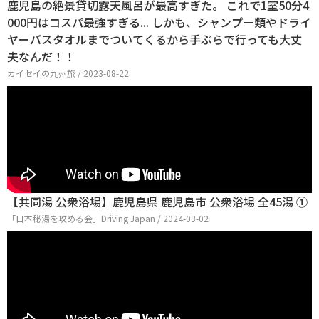
鹿児島の絶景貸切露天風呂が最高すぎた。 これで1室50分4
000円はコスパ最強すぎる... しかも、シャンプー類やドライ
ヤーバスタオルまでついてくるから手ぶらで行っても大丈
夫なんだ！！
カイセイの九州旅 / 2023-08-22
【共同湯 公衆浴場】鹿児島県 鹿児島市 公衆浴場 全45湯 ①
「日本秘湯を攻める会」Driving Japan / 2024-03-02