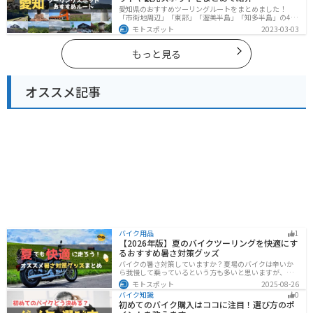
愛知県のおすすめツーリングルートをまとめました！
「市街地周辺」「東部」「渥美半島」「知多半島」の4つ
のルート紹介します。名古屋周辺の栄えたスポットから
モトスポット
2023-03-03
山、海、美術館なども多数あり、自然・歴史・文化を満
喫するツーリングができます。バイクで愛知県にツーリ
ングに行く際は参考にしてください。
もっと見る
オススメ記事
バイク用品
1
【2026年版】夏のバイクツーリングを快適にす
るおすすめ暑さ対策グッズ
バイクの暑さ対策していますか？夏場のバイクは辛いか
ら我慢して乗っているという方も多いと思いますが、し
っかりと暑さ対策をすれば夏場でも快適にバイクに乗る
モトスポット
2025-08-26
ことができます！この記事では、夏場のバイク暑さ対策
バイク知識
0
の基本と暑さ対策グッズを紹介します！
初めてのバイク購入はココに注目！選び方のポ