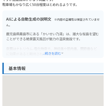
駐車場もかなり広く50台程度はとめれるようです。
AIによる自動生成の説明文
※内容の正確性は保証されていませ
ん。
鹿児島県霧島市にある「かいせい乃湯」は、雄大な桜島を望む
ことができる絶景露天風呂が魅力の温泉施設です。
泉質はナトリウム-塩化物泉で、神経痛や筋肉痛、関節痛など
...続きを読む
に効果があると期待されています。
日々の疲れを癒しながら、錦江湾と雄大な桜島を眺める時間は
格別です。
基本情報
周辺には、霧島神宮や仙巌園など観光スポットも点在してお
り、ツーリングの休憩スポットとしてもおすすめです。
温泉でゆっくりと英気を養った後は、鹿児島の雄大な自然を満
喫してみてはいかがでしょうか。