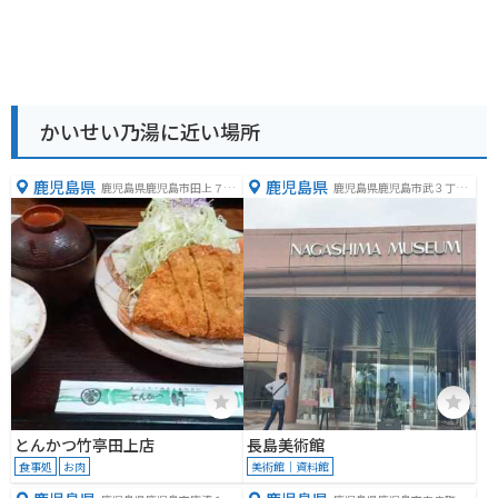
かいせい乃湯に近い場所
鹿児島県
鹿児島県
鹿児島県鹿児島市田上７丁
鹿児島県鹿児島市武３丁目
目２−１４
４２−１８
とんかつ竹亭田上店
長島美術館
食事処
お肉
美術館｜資料館