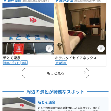
鹿児島県
鹿児島県
鹿児島県鹿児島市唐湊１丁
鹿児島県鹿児島市中央町４
目２９−１
−３２
新とそ温泉
ホテルタイセイアネックス
絶景スポット
温泉
宿泊施設
もっと見る
周辺の景色が綺麗なスポット
新とそ温泉
新とそ温泉は鹿児島市唐湊地区にある温泉です。 目の前