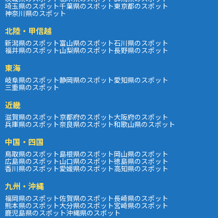
埼玉県のスポット
千葉県のスポット
東京都のスポット
神奈川県のスポット
北陸・甲信越
新潟県のスポット
富山県のスポット
石川県のスポット
福井県のスポット
山梨県のスポット
長野県のスポット
東海
岐阜県のスポット
静岡県のスポット
愛知県のスポット
三重県のスポット
近畿
滋賀県のスポット
京都府のスポット
大阪府のスポット
兵庫県のスポット
奈良県のスポット
和歌山県のスポット
中国・四国
鳥取県のスポット
島根県のスポット
岡山県のスポット
広島県のスポット
山口県のスポット
徳島県のスポット
香川県のスポット
愛媛県のスポット
高知県のスポット
九州・沖縄
福岡県のスポット
佐賀県のスポット
長崎県のスポット
熊本県のスポット
大分県のスポット
宮崎県のスポット
鹿児島県のスポット
沖縄県のスポット