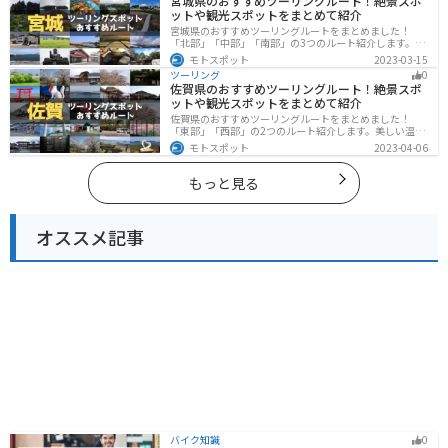
宮城県のおすすめツーリングルート！絶景スポ
ットや観光スポットをまとめて紹介
宮城県のおすすめツーリングルートをまとめました！
「北部」「中部」「南部」の3つのルート紹介します。キ
ツネ村や広大な山や滝、湖などを歴史や自然を満喫する
モトスポット
2023-03-15
ツーリングができます。バイクで宮城県にツーリングに
ツーリング
0
行く際は参考にしてください。
佐賀県のおすすめツーリングルート！絶景スポ
ットや観光スポットをまとめて紹介
佐賀県のおすすめツーリングルートをまとめました！
「東部」「西部」の2つのルート紹介します。美しい温泉
地や古墳群、歴史ある城や神社仏閣など、バイクツーリ
モトスポット
2023-04-06
ングに適したスポットが多数存在し、様々な楽しみ方が
できます。バイクで佐賀県にツーリングに行く際は参考
にしてください。
もっと見る
オススメ記事
バイク知識
0