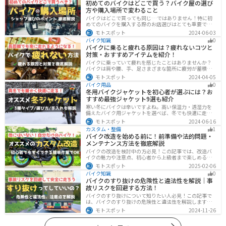
初めてのバイクはどこで買う？バイク屋の選び
方や購入場所で変わること
バイクはどこで買っても同じ…ではありません！特に初
めてのバイクを購入する際のお店選びはとても重要で
す。どんなお店で購入するのがベストなのか？失敗しな
モトスポット
2024-06-03
いお店選びのポイントをまとめます。
バイク知識
0
バイクに乗ると疲れる原因は？疲れないコツと
対策・おすすめアイテムを紹介！
バイクに乗っていて疲れを感じたことはありませんか？
バイクは肩や腰、手、足さまざまな箇所に疲労が蓄積し
やすい乗り物です。できるなら楽に乗りたいですよね。
モトスポット
2024-04-05
原因を知り対策を重ねておけば今よりもっと快適に走行
バイク用品
0
することができます。
冬用バイクジャケットを初心者が選ぶには？お
すすめ最強ジャケット9選も紹介
寒い冬にバイクは辛いですよね。高い保温力・透湿力を
備えたバイク用ジャケットを選べば、冬でも快適に走る
ことができます！さらに電熱ジャケットであれば、どん
モトスポット
2024-06-16
な過酷な環境でも全く寒さを感じずバイクに乗れます。
カスタム・整備
1
正しい装備を揃えて今年の冬も乗り切りましょう！
バイク改造を始める前に！前準備や法的問題・
メンテナンス方法を徹底解説
バイクの改造を検討中の方必見！この記事では、改造バ
イクの魅力や注意点、初心者から上級者まで楽しめる改
造方法を紹介しています。実は、改造で補償内容や保険
モトスポット
2025-02-06
料が変わる場合があるため、保険会社への確認は必須で
バイク知識
0
す。この記事を読めば、安全に配慮しつつ、カスタムバ
バイクのすり抜けの危険性と違法性を解説｜事
イクを楽しむコツがわかります。
故リスクを回避する方法！
バイクのすり抜けについて知りたい人必見！この記事で
は、バイクのすり抜けの危険性と違法性を解説します。
実は、すり抜けによる事故のリスクは想像以上に高いで
モトスポット
2024-11-26
す。記事を参考にすり抜けのリスクを理解し、安全運転
に努めましょう。