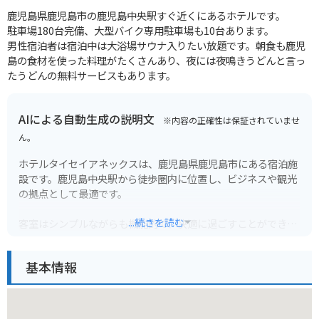
鹿児島県鹿児島市の鹿児島中央駅すぐ近くにあるホテルです。
駐車場180台完備、大型バイク専用駐車場も10台あります。
男性宿泊者は宿泊中は大浴場サウナ入りたい放題です。朝食も鹿児
島の食材を使った料理がたくさんあり、夜には夜鳴きうどんと言っ
たうどんの無料サービスもあります。
AIによる自動生成の説明文
※内容の正確性は保証されていませ
ん。
ホテルタイセイアネックスは、鹿児島県鹿児島市にある宿泊施
設です。鹿児島中央駅から徒歩圏内に位置し、ビジネスや観光
の拠点として最適です。
...続きを読む
客室はシンプルながらも機能的で、快適に過ごすことができま
す。館内にはレストランやコインランドリーなどの設備も充実
しており、長期滞在にも便利です。周辺にはコンビニや飲食店
基本情報
も多く、食事にも困りません。
鹿児島市を訪れる際は、ぜひホテルタイセイアネックスをご利
用ください。バイクでのアクセスも良好で、ホテルには駐輪場