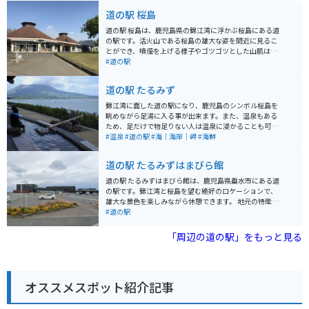
道の駅 桜島
道の駅 桜島は、鹿児島県の錦江湾に浮かぶ桜島にある道
の駅です。活火山である桜島の雄大な姿を間近に見るこ
とができ、噴煙を上げる様子やゴツゴツとした山肌は迫
力満点です。 道の駅には、レストランや特産品販売所が
#道の駅
あり、桜島大根を使った料理や、桜島小みかんを使った
ソフトクリームなど、地元の食材を活かしたグルメを楽
道の駅 たるみず
しむことができます。また、錦江湾や桜島を一望できる
展望台もあり、絶景を眺めながら休憩することができま
錦江湾に面した道の駅になり、鹿児島のシンボル桜島を
す。 バイクで訪れる際は、道の駅から少し足を延ばし
眺めながら足湯に入る事が出来ます。また、温泉もある
て、桜島を一周する「桜島一周道路」を走ってみるのも
ため、足だけで物足りない人は温泉に浸かることも可能
おすすめです。変化に富んだ景色を楽しみながら、爽快
です。垂水市はカンパチの養殖日本一の為、レストラン
#温泉
#道の駅
#海｜海岸｜岬
#海鮮
なツーリングを楽しむことができます。溶岩地帯など、
では美味しいカンパチ丼を食べる事もできます。
火山ならではの特徴的な風景も楽しめます。 【おすすめ
道の駅 たるみずはまびら館
ポイント】 * 桜島を間近に見ることができる * 地元の食
材を使ったグルメが楽しめる * 錦江湾を一望できる展望
道の駅 たるみずはまびら館は、鹿児島県垂水市にある道
台がある * バイクで桜島一周道路を走ることができる
の駅です。錦江湾と桜島を望む絶好のロケーションで、
雄大な景色を楽しみながら休憩できます。 地元の特産品
を販売する物産館や、新鮮な魚介類が味わえるレストラ
#道の駅
ン、足湯施設などがあり、ドライブの休憩スポットとし
て最適です。特に、鹿児島県産の黒豚を使った「黒豚と
「周辺の道の駅」をもっと見る
んかつ」や、地元で水揚げされた新鮮な魚介類を使った
海鮮丼が人気です。 バイクで訪れる場合、道の駅には
広々とした駐車場が完備されているので安心です。周辺
には、雄大な桜島を間近に見ることができる観光スポッ
オススメスポット紹介記事
トや、風光明媚な海岸線沿いを走るシーサイドロードな
ど、ツーリングに最適なルートが豊富にあります。道の
駅で休憩しながら、鹿児島の雄大な自然を満喫してみて