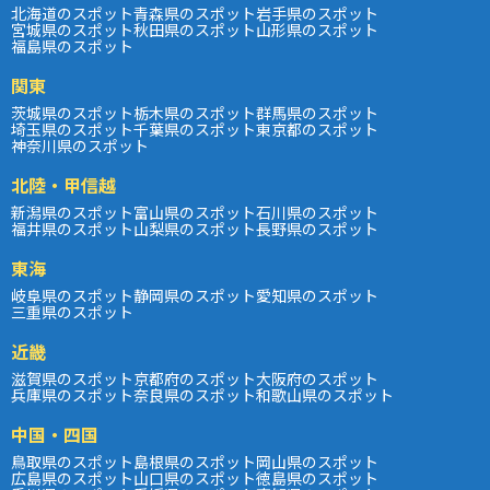
北海道のスポット
青森県のスポット
岩手県のスポット
宮城県のスポット
秋田県のスポット
山形県のスポット
福島県のスポット
関東
茨城県のスポット
栃木県のスポット
群馬県のスポット
埼玉県のスポット
千葉県のスポット
東京都のスポット
神奈川県のスポット
北陸・甲信越
新潟県のスポット
富山県のスポット
石川県のスポット
福井県のスポット
山梨県のスポット
長野県のスポット
東海
岐阜県のスポット
静岡県のスポット
愛知県のスポット
三重県のスポット
近畿
滋賀県のスポット
京都府のスポット
大阪府のスポット
兵庫県のスポット
奈良県のスポット
和歌山県のスポット
中国・四国
鳥取県のスポット
島根県のスポット
岡山県のスポット
広島県のスポット
山口県のスポット
徳島県のスポット