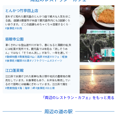
とんかつ竹亭田上店
言わずと知れた鹿児島のとんかつ店で絶大な人気をほこ
る店。 店舗は鹿屋市が本店で鹿児島市内にも2店舗くら
いあります。 どこの店舗もめちゃくちゃ混雑するくらい
の人気店です。 お値段もリーズナブルでとにかくおいし
#食事処
#お肉
く、鹿児島県民にも愛される人気店です。
慈眼寺公園
凄くきれいな登山道や川があり、春になると満開の桜,秋
には紅葉が見所です。鹿児島では有名な「流しそうめ
ん」ではなく「そうめん流し」があり、一年を通してそ
うめんが楽しめます。そうめんと一緒に、ニジマスなど
#動植物園
#商業施設
#山｜高原
#林道
#カフェ｜軽食
の清流にしか生息しない魚も楽しめます。
#食事処
#麺類
#お酒
#ソフトクリーム
#スイーツ
江口蓬莱館
江口浜で水揚げされた新鮮な魚介類や地元の農産物の販
売をしています。お食事処もあり、お弁当も販売してい
るので昼時には結構にぎわっています。江口浜で風を感
じながら休憩するのにぴったりなので、ライダーも多く
#商業施設
#海｜海岸｜岬
#食事処
#お土産
立ち寄っており、皆さん挨拶をされていて雰囲気がいい
です。
「周辺のレストラン・カフェ」をもっと見る
周辺の道の駅