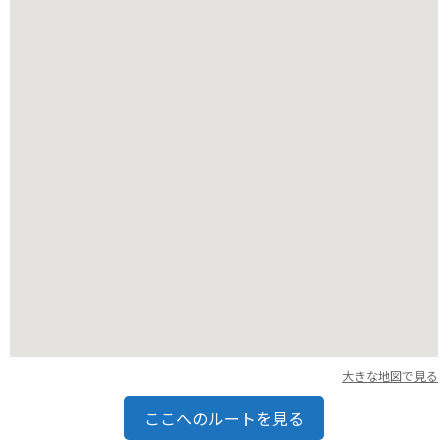
も完備されています。周辺には、鹿児島の歴史を感じられるス
ポットや、雄大な桜島を望む絶景スポットなど、観光名所も数
多く点在しています。
大きな地図で見る
ここへのルートを見る