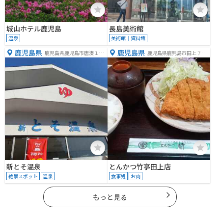
城山ホテル鹿児島
長島美術館
温泉
美術館｜資料館
鹿児島県
鹿児島県
鹿児島県鹿児島市唐湊１丁
鹿児島県鹿児島市田上７丁
目２９−１
目２−１４
新とそ温泉
とんかつ竹亭田上店
絶景スポット
温泉
食事処
お肉
もっと見る