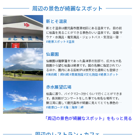
周辺の景色が綺麗なスポット
新とそ温泉
新とそ温泉は鹿児島市唐湊地区にある温泉です。 目の前
に桜島を見ることができる景色のいい温泉です。 設備 サ
ウナ・水風呂・電気風呂・ジェットバス・気泡浴・寝風
呂・プール・歩行浴・マッサージ機・一日風呂/休憩処
#絶景スポット
#温泉
駐車場80台分あり 営業時間4:00～22:30
仙巌園
仙厳園は薩摩藩主であった島津家の別邸で、広大な大名
庭園から望む桜島は絶景です。国の名勝に指定されてい
るほか、園内にある反射炉は世界文化遺産にも登録され
ています。古来、薩摩藩の活躍を彷彿とさせる名所で
#美術館｜資料館
#商業施設
#文化施設
#絶景スポット
す。
赤水展望広場
桜島に渡り、バイクで2〜3分くらいで行くことができま
す。長渕剛がコンサートをした事でも有名な場所です。
錦江湾に面して鹿児島市が綺麗に見えてとても景色のい
いところでした。 また桜島も1周でき、フェリーに乗っ
#絶景ロード
#海｜海岸｜岬
て行き来したので行くまでもとても楽しめました。
「周辺の景色が綺麗なスポット」をもっと見る
周辺のレストラン・カフェ