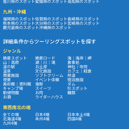
香川県のスポット
愛媛県のスポット
高知県のスポット
九州・沖縄
福岡県のスポット
佐賀県のスポット
長崎県のスポット
熊本県のスポット
大分県のスポット
宮崎県のスポット
鹿児島県のスポット
沖縄県のスポット
詳細条件からツーリングスポットを探す
ジャンル
絶景スポット
絶景ロード
海｜海岸｜岬
山｜高原
湖｜川｜滝
食事処
道の駅
お土産
神社｜寺院
温泉
文化施設
カフェ｜軽食
商業施設
ソフトクリーム
林道
夜景
イベント体験
宿泊施設
美術館｜資料館
海鮮
ダム
キャンプ場
スイーツ
珍スポット
動植物園
お肉
麺類
お酒
ライダーハウス
東西南北の端
全ての端
日本4端
日本本土4端
北海道4端
本州4端
四国4端
九州4端