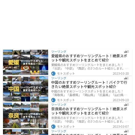
はいかがでしょうか。
ツーリング
0
愛媛県のおすすめツーリングルート！絶景スポ
ットや観光スポットをまとめて紹介
愛媛県のおすすめツーリングルートをまとめました！
「北部」「中部」「西部」の3つのルート紹介します。山
や海といった自然だけでなく、気軽に渡れる島もあり
モトスポット
2023-03-20
様々な楽しみ方ができます。バイクで愛媛県にツーリン
ツーリング
1
グに行く際は参考にしてください。
中国のおすすめツーリングルート！バイクで行
きたい絶景スポットや観光スポット紹介
中国のおすすめツーリングスポットをまとめました！
「鳥取県」「島根県」「岡山県」「広島県」「山口県」
の各県の観光地紹介します。自然豊かな山々や湖、温泉
モトスポット
2023-09-10
地が点在し、四季折々の景色を楽しめるスポットが多数
ツーリング
0
あります。バイクで中国にツーリングに行く際は参考に
奈良県のおすすめツーリングルート！絶景スポ
してください。
ットや観光スポットをまとめて紹介
奈良県のおすすめツーリングルートをまとめました！
「北部」「中部」「南部」の3つのルート紹介します。歴
史のある神社寺院が多数あり、自然豊かや山々、グルメ
モトスポット
2023-03-07
を満喫するツーリングができます。バイクで奈良県にツ
ツーリング
0
ーリングに行く際は参考にしてください。