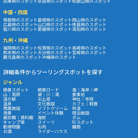
兵庫県のスポット
奈良県のスポット
和歌山県のスポット
中国・四国
鳥取県のスポット
島根県のスポット
岡山県のスポット
広島県のスポット
山口県のスポット
徳島県のスポット
香川県のスポット
愛媛県のスポット
高知県のスポット
九州・沖縄
福岡県のスポット
佐賀県のスポット
長崎県のスポット
熊本県のスポット
大分県のスポット
宮崎県のスポット
鹿児島県のスポット
沖縄県のスポット
詳細条件からツーリングスポットを探す
ジャンル
絶景スポット
絶景ロード
海｜海岸｜岬
山｜高原
湖｜川｜滝
食事処
道の駅
お土産
神社｜寺院
温泉
文化施設
カフェ｜軽食
商業施設
ソフトクリーム
林道
夜景
イベント体験
宿泊施設
美術館｜資料館
海鮮
ダム
キャンプ場
スイーツ
珍スポット
動植物園
お肉
麺類
お酒
ライダーハウス