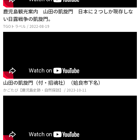
鹿児島観光案内 山田の凱旋門 日本に２つしか現存しな
い日露戦争の凱旋門。
TGOトラベル / 2022-08-19
山田の凱旋門（付・招魂社）（姶良市下名）
かごたび【鹿児島史跡・自然探訪】 / 2023-10-11