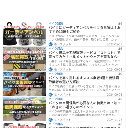
バイク知識
2
バイクにガーディアンベルを付ける意味は？お
すすめ13選もご紹介
アメリカのバイク乗りの間で人気のガーディアンベルに
ついて解説します。由来や意味、取り付け位置、かっこ
いいオススメのガーディアンベルも紹介します。自分用
モトスポット
2023-05-03
のお守りとしてだけでなく、プレゼントとしても最適な
バイク用品
4
ので、気になっている人は参考にしてみてください。
バイク用品を宅配買取サービス「ストスト」で
売ってみた！ヘルメットやウェアを売るならオ
ススメ
不要なバイク用品を処分するなら、宅配買取サービスが
オススメ！捨てるのは勿体無い、でもメルカリやヤフオ
クに出すのは面倒だし手数料がかかる...STST（ストス
モトスポット
2024-09-04
ト）なら手数料や送料など完全無料で、自宅から送るだ
バイク知識
0
けでOKなので超簡単に売れます！ストストを実際に使っ
バイクを高く売れるオススメ業者4選と出張買
てみたので、流れや買取金額などを紹介します。
取業者の選び方解説
バイクを売ろうと思っている方必見！バイクを高く売る
ためには、買取業者選びが大切です。どんなポイントで
業者を選べばいいのか見るべきポイントを7つまとめまし
モトスポット
2024-09-04
た。また、買取実績が豊富なオススメの買取業者を4つを
バイク知識
1
厳選・解説します。
バイクの車両保険が必要な人の特徴とは？知っ
ておきたい選び方のポイント
バイクの車両保険に加入すべきか迷っている人は必見！
この記事ではバイクの車両保険が必要な人の特徴や、車
両保険の選び方を解説します。実は、価値の高いバイク
モトスポット
2024-11-27
は修理費用が高額になる場合が多いです。この記事を読
バイク用品
3
めば車両保険の正しい選び方がわかります。
バイクの振動でスマホは壊れる！スマホホルダ