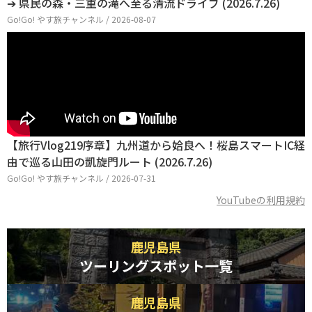
➔ 県民の森・三重の滝へ至る清流ドライブ (2026.7.26)
Go!Go! やす旅チャンネル / 2026-08-07
【旅行Vlog219序章】九州道から姶良へ！桜島スマートIC経
由で巡る山田の凱旋門ルート (2026.7.26)
Go!Go! やす旅チャンネル / 2026-07-31
YouTubeの利用規約
鹿児島県
ツーリングスポット一覧
鹿児島県