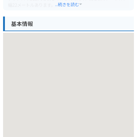
...続きを読む
幅22メートルあります。
周辺はのどかな田園風景が広がっており、ドライブコースとし
ても人気があります。
基本情報
山田の凱旋門は、夜にはライトアップされ、昼間とは異なる幻
想的な雰囲気を楽しむことができます。
バイクで訪れる場合、門の周辺に駐車場があるので、ゆっくり
と見学することができます。