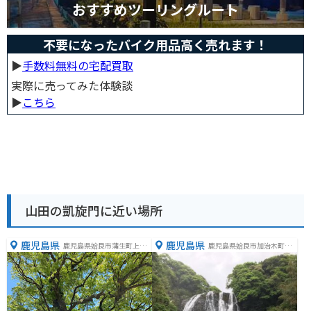
おすすめツーリングルート
不要になったバイク用品高く売れます！
▶︎
手数料無料の宅配買取
実際に売ってみた体験談
▶︎
こちら
山田の凱旋門に近い場所
鹿児島県
鹿児島県
鹿児島県姶良市蒲生町上久
鹿児島県姶良市加治木町木
徳２２５９−１
田５２６６−１