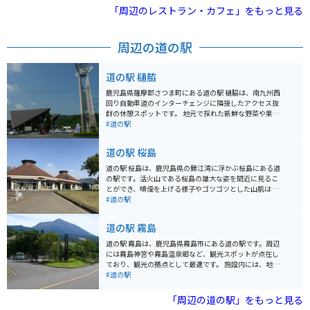
「周辺のレストラン・カフェ」をもっと見る
周辺の道の駅
道の駅 樋脇
鹿児島県薩摩郡さつま町にある道の駅 樋脇は、南九州西
回り自動車道のインターチェンジに隣接したアクセス抜
群の休憩スポットです。 地元で採れた新鮮な野菜や果物
が並ぶ農産物直売所は、旅の思い出に地元の味覚を味わ
#道の駅
いたい人におすすめです。 また、レストランでは、鹿児
島県産の黒豚を使った料理や、地元産の野菜をたっぷり
道の駅 桜島
使った料理など、地元グルメを堪能できます。 バイクで
訪れる際は、広々とした駐車場があるので安心です。ツ
道の駅 桜島は、鹿児島県の錦江湾に浮かぶ桜島にある道
ーリングの休憩地点として利用するのも良いでしょう。
の駅です。活火山である桜島の雄大な姿を間近に見るこ
周辺には、西郷隆盛ゆかりの史跡や、美しい自然を楽し
とができ、噴煙を上げる様子やゴツゴツとした山肌は迫
めるスポットなど、観光スポットも充実しています。 道
力満点です。 道の駅には、レストランや特産品販売所が
#道の駅
の駅 樋脇は、地元の魅力が詰まった道の駅です。観光の
あり、桜島大根を使った料理や、桜島小みかんを使った
拠点として、ぜひ訪れてみてください。
ソフトクリームなど、地元の食材を活かしたグルメを楽
道の駅 霧島
しむことができます。また、錦江湾や桜島を一望できる
展望台もあり、絶景を眺めながら休憩することができま
道の駅 霧島は、鹿児島県霧島市にある道の駅です。周辺
す。 バイクで訪れる際は、道の駅から少し足を延ばし
には霧島神宮や霧島温泉郷など、観光スポットが点在し
て、桜島を一周する「桜島一周道路」を走ってみるのも
ており、観光の拠点として最適です。 施設内には、地元
おすすめです。変化に富んだ景色を楽しみながら、爽快
の特産品を販売するショップやレストランがあり、霧島
#道の駅
なツーリングを楽しむことができます。溶岩地帯など、
の味覚を楽しむことができます。また、観光案内所で
火山ならではの特徴的な風景も楽しめます。 【おすすめ
は、周辺の観光情報を入手することができます。 バイク
「周辺の道の駅」をもっと見る
ポイント】 * 桜島を間近に見ることができる * 地元の食
で訪れる場合は、駐車場も広く、休憩場所としても最適