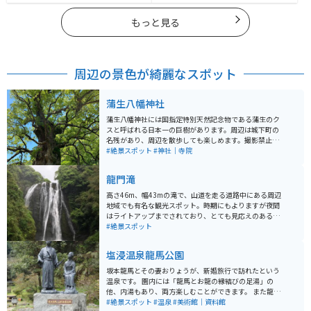
もっと見る
周辺の景色が綺麗なスポット
蒲生八幡神社
蒲生八幡神社には国指定特別天然記念物である蒲生のク
スと呼ばれる日本一の巨樹があります。周辺は城下町の
名残があり、周辺を散歩しても楽しめます。撮影禁止ス
ポットもあるのでご注意ください。
#絶景スポット
#神社｜寺院
龍門滝
高さ46m、幅43mの滝で、山道を走る道路中にある周辺
地域でも有名な観光スポット。時期にもよりますが夜間
はライトアップまでされており、とても見応えのある絶
景スポットとなっています。昼夜問わずライダーやカッ
#絶景スポット
プルなどが多いです。
塩浸温泉龍馬公園
坂本龍馬とその妻おりょうが、新婚旅行で訪れたという
温泉です。 園内には「龍馬とお龍の縁結びの足湯」の
他、内湯もあり、両方楽しむことができます。 また龍馬
に関する資料館も併設されており、温泉に入った後、ゆ
#絶景スポット
#温泉
#美術館｜資料館