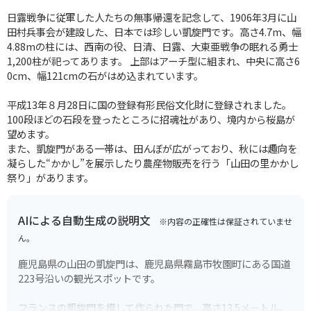
日露戦争に従軍した人たちの無事帰還を記念して、1906年3月に山
田村兵事会が建設した、日本では珍しい凱旋門です。高さ4.7m、幅
4.88mの柱には、西南の役、日清、日露、大東亜戦争の眠れる勇士
1,200柱が祀ってあります。 上部はアーチ型に組まれ、中央に高さ6
0cm、幅121cmの石がはめ込まれています。
平成13年８月28日に国の登録有形民俗文化財に登録されました。
100段ほどの石段を登ったところに招魂社があり、境内から桜島が
望めます。
また、凱旋門がある一帯は、田んぼが広がっており、秋には趣向を
凝らした“かかし”を展示したり農産物販売を行う「山田の里かかし
祭り」があります。
AIによる自動生成の説明文
※内容の正確性は保証されていませ
ん。
鹿児島県の山田の凱旋門は、鹿児島県霧島市牧園町にある国道
223号沿いの観光スポットです。
フランスの凱旋門を模して作られた門で、高さ13.5メートル、