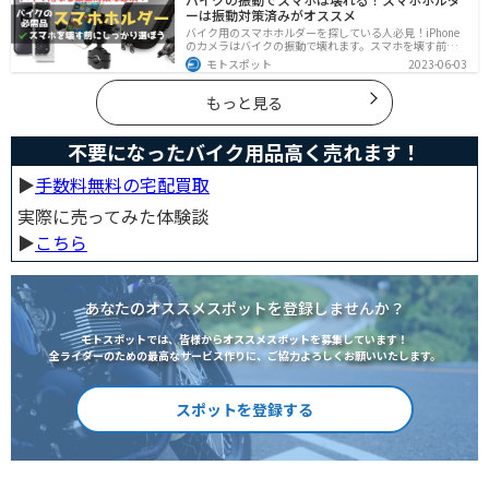
ーは振動対策済みがオススメ
バイク用のスマホホルダーを探している人必見！iPhone
のカメラはバイクの振動で壊れます。スマホを壊す前
に、振動対策がされたスマホホルダーを使うようにしま
モトスポット
2023-06-03
しょう。カメラを壊さないための4つの方法とオススメの
スマホホルダーを紹介します。
もっと見る
不要になったバイク用品高く売れます！
▶︎
手数料無料の宅配買取
実際に売ってみた体験談
▶︎
こちら
あなたのオススメスポットを登録しませんか？
モトスポットでは、皆様からオススメスポットを募集しています！
全ライダーのための最高なサービス作りに、ご協力よろしくお願いいたします。
スポットを登録する