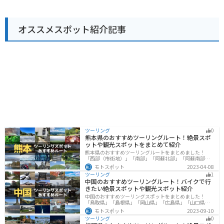
材を使ったグルメが楽しめる * 錦江湾を一望できる展望
です。周辺には、霧島スカイラインやえびの高原など、
台がある * バイクで桜島一周道路を走ることができる
絶景を眺めながら走ることができるワインディングロー
ドも多いため、ツーリングにもおすすめです。 霧島は、
オススメスポット紹介記事
温泉や雄大な自然、歴史を感じられるスポットなど魅力
が満載です。道の駅 霧島はそんな霧島観光の拠点とし
て、ぜひ立ち寄ってみてください。
ツーリング
0
熊本県のおすすめツーリングルート！絶景スポ
ットや観光スポットをまとめて紹介
熊本県のおすすめツーリングルートをまとめました！
「西部（市街地）」「南部」「阿蘇北部」「阿蘇南部」
の4つのルート紹介します。阿蘇山や天草諸島をはじめと
モトスポット
2023-04-08
した豊かな自然や、熊本城や水前寺成趣園など歴史ある
ツーリング
1
観光スポットが多数あり、様々な楽しみ方ができます。
中国のおすすめツーリングルート！バイクで行
バイクで熊本県にツーリングに行く際は参考にしてくだ
きたい絶景スポットや観光スポット紹介
さい。
中国のおすすめツーリングスポットをまとめました！
「鳥取県」「島根県」「岡山県」「広島県」「山口県」
の各県の観光地紹介します。自然豊かな山々や湖、温泉
モトスポット
2023-09-10
地が点在し、四季折々の景色を楽しめるスポットが多数
ツーリング
0
あります。バイクで中国にツーリングに行く際は参考に