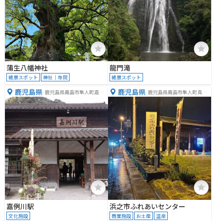
蒲生八幡神社
龍門滝
絶景スポット
神社｜寺院
絶景スポット
鹿児島県
鹿児島県
鹿児島県霧島市隼人町嘉例
鹿児島県霧島市隼人町真孝
川
３９０
嘉例川駅
浜之市ふれあいセンター
文化施設
商業施設
お土産
温泉