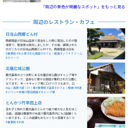
っくり観覧することをおすすめします。
「周辺の景色が綺麗なスポット」をもっと見る
周辺のレストラン・カフェ
日当山西郷どん村
西郷隆盛が日当山温泉で湯治をした時に宿泊したのが龍
宝家で、龍宝家は焼失しましたが、その後、再現された
のがこちらの日当山西郷どん村です。西郷隆盛は日当山
を十数回訪れ、温泉や狩りや釣りを楽しんだそうです。
#食事処
#お土産
#文化施設
#カフェ｜軽食
#ソフトクリーム
日当山西郷どん村には、西郷隆盛公が日当山を訪れた際
#スイーツ
に滞在していたお宿を再現された建物や、そのお宿の日
本庭園があり、入場無料です。 敷地内の物産館には、地
北薩広域公園
元食材を中心としたレストラン「日当山無垢食堂」があ
ります。 また、日当山温泉の湯を引いた足湯(無料)があ
鹿児島県のさつま町にある北薩広域公園はキャンプ場や
ります。入り口目の前に無料駐車場があります。
アスレチック、温泉など様々な施設が集約された公園に
なります。 オートキャンプ場にログハウスもあり、ログ
ハウス内のお風呂のお湯も天然の温泉がでます。 様々な
#山｜高原
#湖｜川｜滝
#食事処
#温泉
#カフェ｜軽食
#林道
イベントも開催されており、様々な人に利用しやすい施
#イベント体験
#宿泊施設
#キャンプ場
設となっております。
とんかつ竹亭田上店
言わずと知れた鹿児島のとんかつ店で絶大な人気をほこ
る店。 店舗は鹿屋市が本店で鹿児島市内にも2店舗くら
いあります。 どこの店舗もめちゃくちゃ混雑するくらい
の人気店です。 お値段もリーズナブルでとにかくおいし
#食事処
#お肉
く、鹿児島県民にも愛される人気店です。