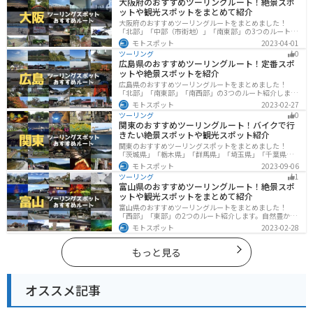
大阪府のおすすめツーリングルート！絶景スポ
ットや観光スポットをまとめて紹介
大阪府のおすすめツーリングルートをまとめました！
「北部」「中部（市街地）」「南東部」の3つのルート紹
介します。歴史と近代が融合した魅力的なエリアで様々
モトスポット
2023-04-01
な楽しみ方ができます。バイクで大阪府にツーリングに
ツーリング
0
行く際は参考にしてください。
広島県のおすすめツーリングルート！定番スポ
ットや絶景スポットを紹介
広島県のおすすめツーリングルートをまとめました！
「北部」「南東部」「南西部」の3つのルート紹介しま
す。自然豊かな山と海だけでなく、歴史的価値のある建
モトスポット
2023-02-27
造物も多数あるので、飽きることなくツーリングを堪能
ツーリング
0
できます。バイクで広島県にツーリングに行く際は参考
関東のおすすめツーリングルート！バイクで行
にしてください。
きたい絶景スポットや観光スポット紹介
関東のおすすめツーリングスポットをまとめました！
「茨城県」「栃木県」「群馬県」「埼玉県」「千葉県」
「東京都」「神奈川県」の各県の観光地紹介します。自
モトスポット
2023-09-06
然豊かな山々や湖、温泉地が点在し、四季折々の景色を
ツーリング
1
楽しめるスポットが多数あります。バイクで関東にツー
富山県のおすすめツーリングルート！絶景スポ
リングに行く際は参考にしてください。
ットや観光スポットをまとめて紹介
富山県のおすすめツーリングルートをまとめました！
「西部」「東部」の2つのルート紹介します。自然豊かな
山と海、温泉が充実しており、美術館などもあるので、
モトスポット
2023-02-28
自然を満喫するツーリングができます。バイクで富山県
にツーリングに行く際は参考にしてください。
もっと見る
オススメ記事