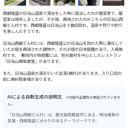
西郷隆盛が日当山温泉で湯治をした時に宿泊したのが龍宝家で、龍
宝家は焼失しましたが、その後、再現されたのがこちらの日当山西
郷どん村です。西郷隆盛は日当山を十数回訪れ、温泉や狩りや釣り
を楽しんだそうです。
日当山西郷どん村には、西郷隆盛公が日当山を訪れた際に滞在して
いたお宿を再現された建物や、そのお宿の日本庭園があり、入場無
料です。 敷地内の物産館には、地元食材を中心としたレストラン
「日当山無垢食堂」があります。
また、日当山温泉の湯を引いた足湯(無料)があります。入り口目の
前に無料駐車場があります。
AIによる自動生成の説明文
※内容の正確性は保証されていませ
ん。
「日当山西郷どん村」は、鹿児島県霧島市にある、明治維新の
英雄・西郷隆盛にゆかりのあるテーマパークです。