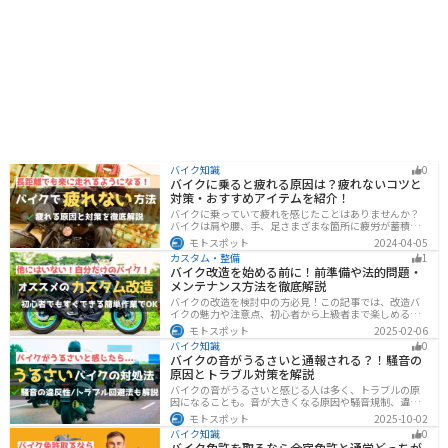
バイク知識
0
バイクに乗ると疲れる原因は？疲れないコツと
対策・おすすめアイテムを紹介！
バイクに乗っていて疲れを感じたことはありませんか？
バイクは肩や腰、手、足さまざまな箇所に疲労が蓄積し
やすい乗り物です。できるなら楽に乗りたいですよね。
モトスポット
2024-04-05
原因を知り対策を重ねておけば今よりもっと快適に走行
カスタム・整備
1
することができます。
バイク改造を始める前に！前準備や法的問題・
メンテナンス方法を徹底解説
バイクの改造を検討中の方必見！この記事では、改造バ
イクの魅力や注意点、初心者から上級者まで楽しめる改
造方法を紹介しています。実は、改造で補償内容や保険
モトスポット
2025-02-06
料が変わる場合があるため、保険会社への確認は必須で
バイク知識
0
す。この記事を読めば、安全に配慮しつつ、カスタムバ
バイクの音がうるさいと通報される？！騒音の
イクを楽しむコツがわかります。
原因とトラブル対策を解説
バイクの音がうるさいと感じる人は多く、トラブルの原
因になることも。音が大きくなる原因や騒音規制、違反
になるケースを解説し、ライダーができるマナーや配慮
モトスポット
2025-10-02
の方法、さらには他人のバイクが迷惑なときの正しい対
バイク知識
0
処法まで紹介します。バイク好きも、周囲の騒音に悩む
バイク免許を取るなら合宿免許と通学どっちが