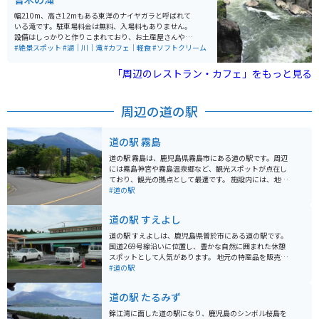
幅210m、高さ12mもある東洋のナイヤガラと呼ばれて
いる滝です。駐車場料金は無料、入場料もありません。
設備はしっかりと作りこまれており、お土産屋さんや軽
食屋さんも充実しています。 高さはそこまでありません
#絶景スポット
#湖｜川｜滝
#カフェ｜軽食
#ソフトクリーム
が、幅が200m超えと非常に大きいので、迫力がありま
す。
「周辺のレストラン・カフェ」をもっと見る
周辺の道の駅
道の駅 霧島
道の駅 霧島は、鹿児島県霧島市にある道の駅です。周辺
には霧島神宮や霧島温泉郷など、観光スポットが点在し
ており、観光の拠点として最適です。 施設内には、地元
の特産品を販売するショップやレストランがあり、霧島
#道の駅
の味覚を楽しむことができます。また、観光案内所で
は、周辺の観光情報を入手することができます。 バイク
道の駅 すえよし
で訪れる場合は、駐車場も広く、休憩場所としても最適
です。周辺には、霧島スカイラインやえびの高原など、
道の駅 すえよしは、鹿児島県曽於市にある道の駅です。
絶景を眺めながら走ることができるワインディングロー
国道269号線沿いに位置し、豊かな自然に囲まれた休憩
ドも多いため、ツーリングにもおすすめです。 霧島は、
スポットとして人気があります。 地元の特産品を販売す
温泉や雄大な自然、歴史を感じられるスポットなど魅力
る物産館では、新鮮な野菜や果物、加工品などが手に入
#道の駅
が満載です。道の駅 霧島はそんな霧島観光の拠点とし
ります。特に、曽於市は豚肉の生産が盛んな地域なの
て、ぜひ立ち寄ってみてください。
で、ブランド豚「曽於さくらポーク」を使ったメンチカ
道の駅 たるみず
ツやコロッケなどの軽食もおすすめです。また、レスト
ランでは、地元産の食材を使った郷土料理を楽しむこと
錦江湾に面した道の駅になり、鹿児島のシンボル桜島を