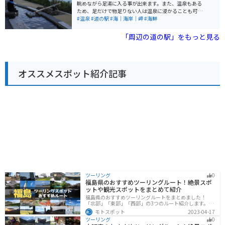
ができます。 バイクでのツーリングにも最適な場所で、
眺めながら足湯に入る事が出来ます。また、温泉もある
spaciousな駐車場があります。道の駅周辺には、緑豊か
ため、足だけで物足りない人は温泉に浸かることも可能
な公園や温泉施設など、観光スポットも点在していま
です。垂水市はカンパチの養殖日本一の為、レストラン
#温泉
#道の駅
#海｜海岸｜岬
#海鮮
す。
では美味しいカンパチ丼を食べる事もできます。
「周辺の道の駅」をもっと見る
オススメスポット紹介記事
ツーリング
0
福島県のおすすめツーリングルート！絶景スポ
ットや観光スポットをまとめて紹介
福島県のおすすめツーリングルートをまとめました！
「北部」「東部」「西部」の3つのルート紹介します。内
陸部には山々が連なり、海岸線は太平洋に面してるので
モトスポット
2023-04-17
観光スポットが多数あります。バイクで福島県にツーリ
ツーリング
0
ングに行く際は参考にしてください。