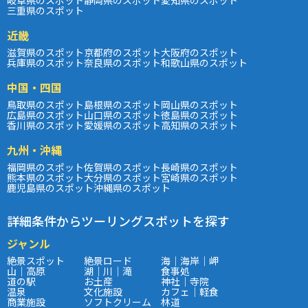
三重県のスポット
近畿
滋賀県のスポット
京都府のスポット
大阪府のスポット
兵庫県のスポット
奈良県のスポット
和歌山県のスポット
中国・四国
鳥取県のスポット
島根県のスポット
岡山県のスポット
広島県のスポット
山口県のスポット
徳島県のスポット
香川県のスポット
愛媛県のスポット
高知県のスポット
九州・沖縄
福岡県のスポット
佐賀県のスポット
長崎県のスポット
熊本県のスポット
大分県のスポット
宮崎県のスポット
鹿児島県のスポット
沖縄県のスポット
詳細条件からツーリングスポットを探す
ジャンル
絶景スポット
絶景ロード
海｜海岸｜岬
山｜高原
湖｜川｜滝
食事処
道の駅
お土産
神社｜寺院
温泉
文化施設
カフェ｜軽食
商業施設
ソフトクリーム
林道