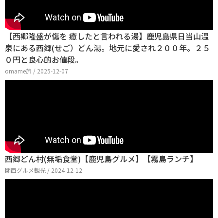
【西郷隆盛が傷を 癒したと言われる湯】鹿児島県日当山温
泉にある西郷(せご）どん湯。地元に愛され２００年。２５
０円と良心的お値段。
omame旅 / 2025-12-07
西郷どん村(無垢食堂)【鹿児島グルメ】【霧島ランチ】
関西グルメ観光 / 2024-12-12