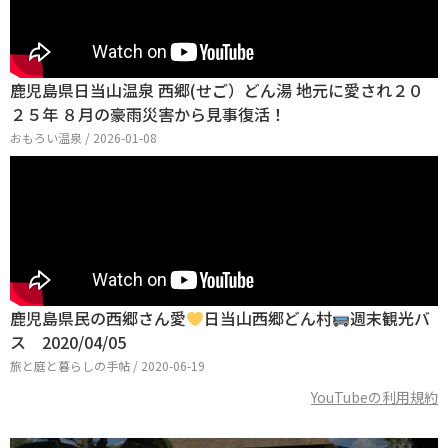
鹿児島県日当山温泉 西郷(せご）どん湯 地元に愛され２０
２５年 ８月の豪雨災害から見事復活！
おもろい温泉 / 2026-01-08
鹿児島県民の西郷さん愛
日当山西郷どん村
週末観光バ
ス 2020/04/05
旅と庭と暮らしの手帖 / 2020-06-19
YouTubeの利用規約