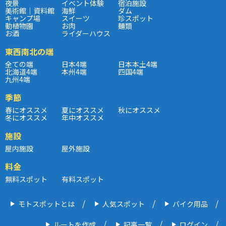
夜景
イベント体験
宿泊施設
美術館｜資料館
海鮮
ダム
キャンプ場
スイーツ
珍スポット
動植物園
お肉
麺類
お酒
ライダーハウス
東西南北の端
全ての端
日本4端
日本本土4端
北海道4端
本州4端
四国4端
九州4端
季節
春にオススメ
夏にオススメ
秋にオススメ
冬にオススメ
年中オススメ
施設
屋内施設
屋外施設
料金
無料スポット
有料スポット
モトスポットとは
人気スポット
バイク用品
ルートを作成
記事一覧
ログイン