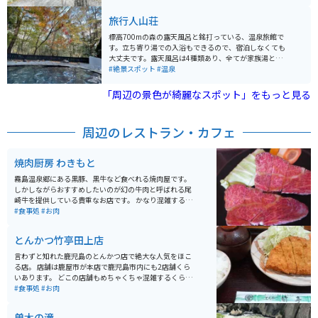
っくり観覧することをおすすめします。
旅行人山荘
標高700mの森の露天風呂と銘打っている、温泉旅館で
す。立ち寄り湯での入浴もできるので、宿泊しなくても
大丈夫です。露天風呂は4種類あり、全てが家族湯となっ
ています。秋の紅葉の湯は最高で、真っ赤に紅葉した紅
#絶景スポット
#温泉
葉が非常に綺麗です。 露天風呂に入浴するには、フロン
トにて露天風呂の空き状況を確認後、指定の露天風呂を
「周辺の景色が綺麗なスポット」をもっと見る
予約します。空いていれば、すぐに入浴できます。 立ち
寄り湯は受付開始が12:00からです。料金も大浴場より
若干高いです。山荘内には図書室があり、待ち時間もゆ
周辺のレストラン・カフェ
っくり過ごす事ができます。バイク専用の駐輪場はあり
ませんので、普通車用の駐車場に停車する必要がありま
す。季節によって、景色が変わりますので、何度行って
焼肉厨房 わきもと
も楽しめます。
霧島温泉郷にある黒豚、黒牛など食べれる焼肉屋です。
しかしながらおすすめしたいのが幻の牛肉と呼ばれる尾
崎牛を提供している貴重なお店です。 かなり混雑する店
なので日時が決まっているのならば席とメニューをあら
#食事処
#お肉
かじめ予約しておくことをおすすめします。
とんかつ竹亭田上店
言わずと知れた鹿児島のとんかつ店で絶大な人気をほこ
る店。 店舗は鹿屋市が本店で鹿児島市内にも2店舗くら
いあります。 どこの店舗もめちゃくちゃ混雑するくらい
の人気店です。 お値段もリーズナブルでとにかくおいし
#食事処
#お肉
く、鹿児島県民にも愛される人気店です。
曽木の滝