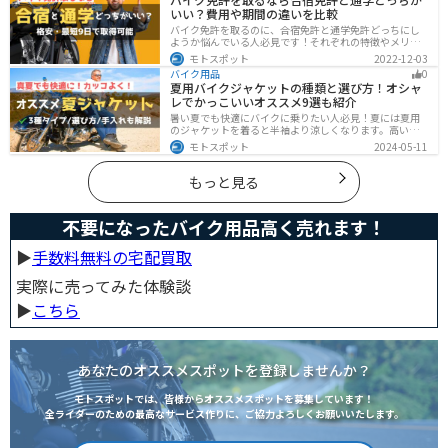
人も必見の内容です。
いい？費用や期間の違いを比較
バイク免許を取るのに、合宿免許と通学免許どっちにし
ようか悩んでいる人必見です！それぞれの特徴やメリッ
トデメリットをまとめました。早く安く免許取得したい
モトスポット
2022-12-03
なら合宿免許、他人と関わらず取りたいなら通学免許が
バイク用品
0
オススメです。自分に合った免許取得方法を選んでくだ
夏用バイクジャケットの種類と選び方！オシャ
さいね。
レでかっこいいオススメ9選も紹介
暑い夏でも快適にバイクに乗りたい人必見！夏には夏用
のジャケットを着ると半袖より涼しくなります。高い透
湿性のフルメッシュ素材やハーフメッシュはもちろん、
モトスポット
2024-05-11
デザイン性に優れたテキスタイルジャケットもあるの
で、カッコよくバイクに乗りたい人でも使える装備があ
ります。
もっと見る
不要になったバイク用品高く売れます！
▶︎
手数料無料の宅配買取
実際に売ってみた体験談
▶︎
こちら
あなたのオススメスポットを登録しませんか？
モトスポットでは、皆様からオススメスポットを募集しています！
全ライダーのための最高なサービス作りに、ご協力よろしくお願いいたします。