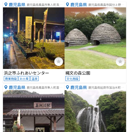
鹿児島県
鹿児島県
鹿児島県霧島市隼人町真孝
鹿児島県霧島市国分上野原
３９０
縄文の森
浜之市ふれあいセンター
縄文の森公園
商業施設
お土産
温泉
文化施設
鹿児島県
鹿児島県
鹿児島県霧島市隼人町嘉例
鹿児島県姶良市加治木町木
川
田５２６６−１