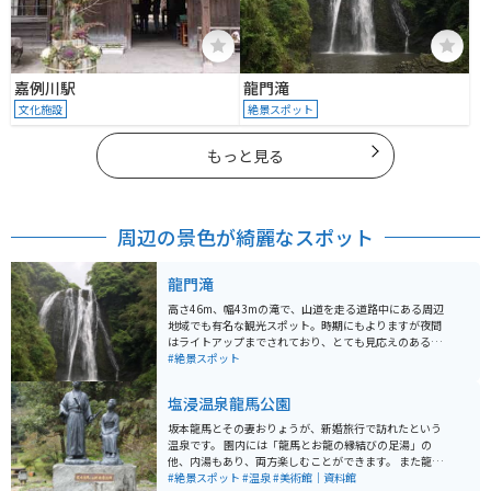
嘉例川駅
龍門滝
文化施設
絶景スポット
もっと見る
周辺の景色が綺麗なスポット
龍門滝
高さ46m、幅43mの滝で、山道を走る道路中にある周辺
地域でも有名な観光スポット。時期にもよりますが夜間
はライトアップまでされており、とても見応えのある絶
景スポットとなっています。昼夜問わずライダーやカッ
#絶景スポット
プルなどが多いです。
塩浸温泉龍馬公園
坂本龍馬とその妻おりょうが、新婚旅行で訪れたという
温泉です。 園内には「龍馬とお龍の縁結びの足湯」の
他、内湯もあり、両方楽しむことができます。 また龍馬
に関する資料館も併設されており、温泉に入った後、ゆ
#絶景スポット
#温泉
#美術館｜資料館