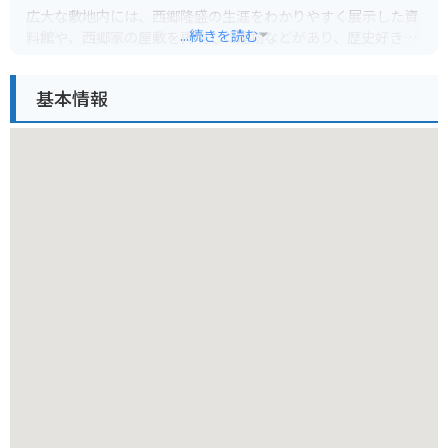
広大な敷地内には、西郷隆盛の生涯をわかりやすく展示した資
...続きを読む
料館や、西郷家の屋敷を再現した建物などがあり、歴史好きに
はたまらないスポットとなっています。また、園内には桜やツ
ツジの名所もあり、季節ごとに美しい景色を楽しむことができ
基本情報
ます。
バイクで訪れる場合、駐車場も完備されているので安心です。
周辺には、霧島神宮や霧島温泉郷などの観光スポットも点在し
ており、ツーリングの拠点としてもおすすめです。