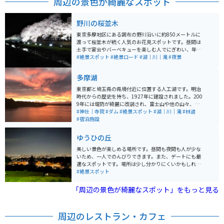
周辺の景色が綺麗なスポット
野川の桜並木
東京多摩地区にある調布の野川沿いに約850メートルに
渡って桜並木が続く人気のお花見スポットです。昼間は
土手で宴会やバーベキューを楽しむ人でにぎわい、年に
1度行われるライトアップイベントも大人気です。ライト
#絶景スポット
#絶景ロード
#湖｜川｜滝
#夜景
アップは、照明会社の株式会社がボランティアで行って
くださっているイベントで、毎年数万人の観客が訪れま
多摩湖
す。
東京都と埼玉県の県境付近に位置する人工湖です。明治
時代からの歴史を持ち、1927年に建設されました。200
9年には堤防が綺麗に改装され、富士山や他の山々、西
武遊園地や西武球場などを眺めることができます。特に
#神社｜寺院
#ダム
#絶景スポット
#湖｜川｜滝
#林道
夕日は絶景であり、多くのカメラマンが訪れるほどで
#宿泊施設
す。湖の周りは木々で囲まれており、ツーリングには気
持ちの良いスポットとなっています。
ゆうひの丘
美しい景色が楽しめる場所です。昼間も夜間も人が少な
いため、一人でのんびりできます。また、デートにも最
適なスポットです。場所は少し分かりにくいかもしれま
せんが、少し坂を登ったところにあります。夜は綺麗な
#絶景スポット
夜景が見られます。
「周辺の景色が綺麗なスポット」をもっと見る
周辺のレストラン・カフェ