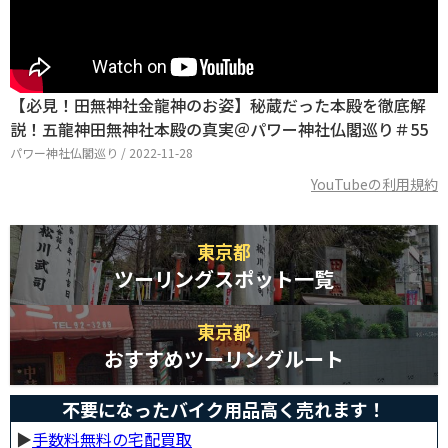
【必見！田無神社金龍神のお姿】秘蔵だった本殿を徹底解
説！五龍神田無神社本殿の真実＠パワー神社仏閣巡り＃55
パワー神社仏閣巡り / 2022-11-28
YouTubeの利用規約
東京都
ツーリングスポット一覧
東京都
おすすめツーリングルート
不要になったバイク用品高く売れます！
▶︎
手数料無料の宅配買取