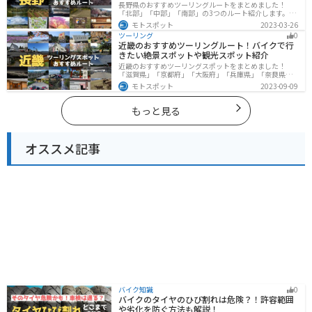
長野県のおすすめツーリングルートをまとめました！
「北部」「中部」「南部」の3つのルート紹介します。諏
訪湖やビーナスラインのような全国でも有名なツーリン
モトスポット
2023-03-26
グスポットが多数あります。バイクで長野県にツーリン
ツーリング
0
グに行く際は参考にしてください。
近畿のおすすめツーリングルート！バイクで行
きたい絶景スポットや観光スポット紹介
近畿のおすすめツーリングスポットをまとめました！
「滋賀県」「京都府」「大阪府」「兵庫県」「奈良県」
「和歌山」の各県の観光地紹介します。自然豊かな山々
モトスポット
2023-09-09
や湖、温泉地が点在し、四季折々の景色を楽しめるスポ
ットが多数あります。バイクで近畿にツーリングに行く
際は参考にしてください。
もっと見る
オススメ記事
バイク知識
0
バイクのタイヤのひび割れは危険？！許容範囲
や劣化を防ぐ方法も解説！