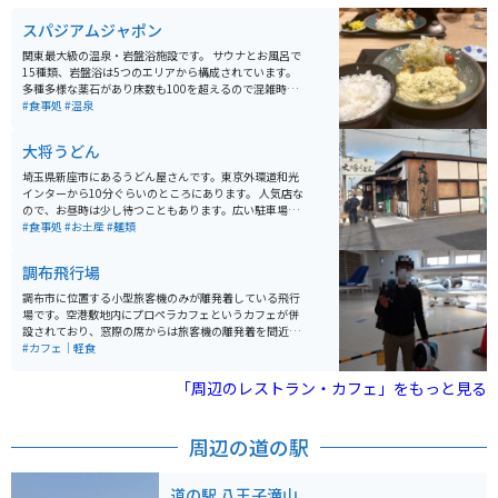
スパジアムジャポン
関東最大級の温泉・岩盤浴施設です。 サウナとお風呂で
15種類、岩盤浴は5つのエリアから構成されています。
多種多様な薬石があり床数も100を超えるので混雑時に
も全てのエリアが埋まっていることはありません。 岩盤
#食事処
#温泉
浴ラウンジにはコミックが約３万冊完備されており、2
段ベッドやTV付きリクライニングソファー、ロフトなど
大将うどん
広々空間でリラックスできます。
埼玉県新座市にあるうどん屋さんです。東京外環道和光
インターから10分ぐらいのところにあります。 人気店な
ので、お昼時は少し待つこともあります。広い駐車場が
あるので、駐輪場所に困ることはないでしょう。 こちら
#食事処
#お土産
#麺類
のうどんは、コシが非常に強いです。季節限定のうどん
もおいしそうです。
調布飛行場
調布市に位置する小型旅客機のみが離発着している飛行
場です。空港敷地内にプロペラカフェというカフェが併
設されており、窓際の席からは旅客機の離発着を間近で
目見することができます。特に平日はすいておりハンバ
#カフェ｜軽食
ーガーを食べながらゆっくり過ごすことができます。ま
たカフェの隣に勇退したセスナ機の実機が展示されてお
「周辺のレストラン・カフェ」をもっと見る
り、記念写真を撮ることができます。
周辺の道の駅
道の駅 八王子滝山