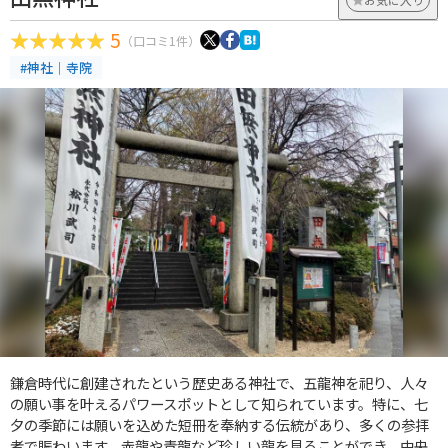
5
（口コミ1件）
#神社｜寺院
鎌倉時代に創建されたという歴史ある神社で、五龍神を祀り、人々
の願い事を叶えるパワースポットとして知られています。特に、七
夕の季節には願いを込めた短冊を奉納する伝統があり、多くの参拝
者で賑わいます。赤龍や青龍など珍しい龍を見ることができ、中央