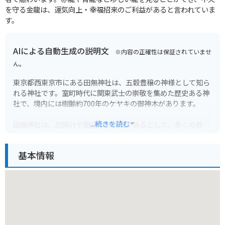
を守る金龍は、運気向上・幸福招来のご利益があると言われていま
す。
AIによる自動生成の説明文
※内容の正確性は保証されていませ
ん。
東京都西東京市にある田無神社は、五穀豊穣の神様として知ら
れる神社です。室町時代に関東武士の崇敬を集めた歴史ある神
社で、境内には樹齢約700年のケヤキの御神木があります。
...続きを読む
田無神社は、厄除けや開運の御利益があるとして、多くの参拝
者が訪れます。特に、毎年7月に行われる田無神社例大祭は、
多くの人で賑わいます。
基本情報
バイクで行く場合は、神社の近くに無料の駐輪場があります。
電車の場合は、西武新宿線田無駅から徒歩5分とアクセスも良
好です。