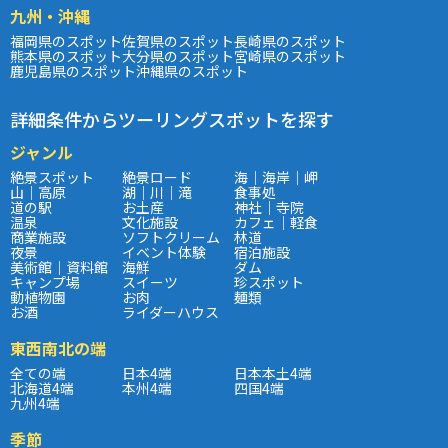
九州・沖縄
福岡県のスポット
佐賀県のスポット
長崎県のスポット
熊本県のスポット
大分県のスポット
宮崎県のスポット
鹿児島県のスポット
沖縄県のスポット
詳細条件からツーリングスポットを探す
ジャンル
絶景スポット
絶景ロード
海｜海岸｜岬
山｜高原
湖｜川｜滝
食事処
道の駅
お土産
神社｜寺院
温泉
文化施設
カフェ｜軽食
商業施設
ソフトクリーム
林道
夜景
イベント体験
宿泊施設
美術館｜資料館
海鮮
ダム
キャンプ場
スイーツ
珍スポット
動植物園
お肉
麺類
お酒
ライダーハウス
東西南北の端
全ての端
日本4端
日本本土4端
北海道4端
本州4端
四国4端
九州4端
季節