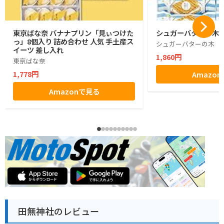
東京ばな奈 バナナプリン「見ぃつけた
シュガーバターの木 1
っ」8個入り 詰め合わせ 人気 手土産ス
シュガーバターの木
イーツ 差し入れ
1,860円
東京ばな奈
1,778円
Amazo
Amazonで見る
田無神社のレビュー