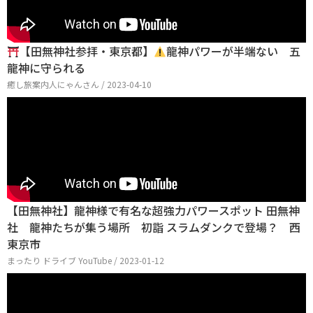
【田無神社参拝・東京都】
龍神パワーが半端ない 五
龍神に守られる
癒し旅案内人にゃんさん / 2023-04-10
【田無神社】龍神様で有名な超強力パワースポット 田無神
社 龍神たちが集う場所 初詣 スラムダンクで登場？ 西
東京市
まったり ドライブ YouTube / 2023-01-12