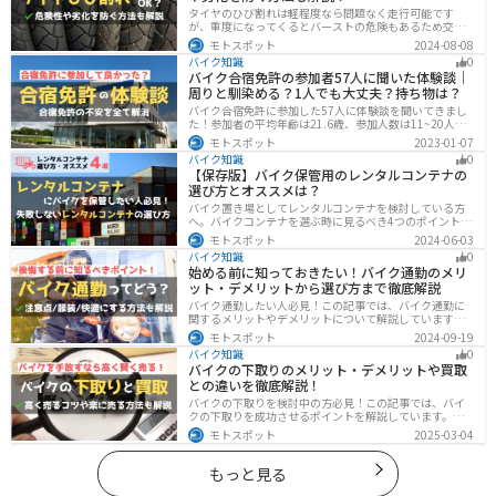
タイヤのひび割れは軽程度なら問題なく走行可能です
が、重度になってくるとバーストの危険もあるため交換
が必要です。どの程度なら大丈夫なのか、タイヤのひび
モトスポット
2024-08-08
割れを防ぐ方法などまとめました。快適安全にバイクに
バイク知識
0
乗るためにもしっかりとチェックしておきましょう。
バイク合宿免許の参加者57人に聞いた体験談｜
周りと馴染める？1人でも大丈夫？持ち物は？
バイク合宿免許に参加した57人に体験談を聞いてきまし
た！参加者の平均年齢は21.6歳、参加人数は11~20人な
ど統計情報や人間関係はどうだったのか、持っていくべ
モトスポット
2023-01-07
きものなど参加する前に知っておきたい情報をまとめま
バイク知識
0
した。
【保存版】バイク保管用のレンタルコンテナの
選び方とオススメは？
バイク置き場としてレンタルコンテナを検討している方
へ。バイクコンテナを選ぶ時に見るべき4つのポイントと
オススメのレンタルコンテナ会社を徹底解説。これさえ
モトスポット
2024-06-03
読めば自分に最適なレンタルコンテナを見つけることが
バイク知識
0
できます。
始める前に知っておきたい！バイク通勤のメリ
ット・デメリットから選び方まで徹底解説
バイク通勤したい人必見！この記事では、バイク通勤に
関するメリットやデメリットについて解説しています。
実は通勤時間を短縮できるメリットがありますが、会社
モトスポット
2024-09-19
によっては許可されない場合もあるので、事前に確認が
バイク知識
0
必要です。この記事を読めばバイク通勤の始め方がわか
バイクの下取りのメリット・デメリットや買取
ります。
との違いを徹底解説！
バイクの下取りを検討中の方必見！この記事では、バイ
クの下取りを成功させるポイントを解説しています。実
は、下取りは現金化の手間を省き、乗り換え当日までバ
モトスポット
2025-03-04
イクに乗れる一方で、査定額が低くなる場合も多いため
注意が必要です。この記事を読めば、よい条件で下取り
を進めるコツがわかります。
もっと見る