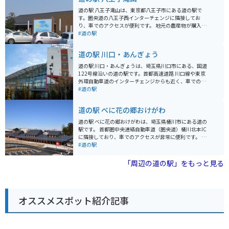
道の駅 八王子滝山は、東京都八王子市にある道の駅で
す。圏央道の八王子西インターチェンジに隣接してお
り、車でのアクセスが便利です。 地元の農産物が購入で
きる「農産物直売所」や、地元食材を使った料理が楽し
#道の駅
めるレストランなどが併設されており、ドライブ中の休
憩に最適なスポットです。 特に、地元八王子産の新鮮な
道の駅 川口・あんぎょう
野菜は人気が高く、旬の野菜を目当てに訪れる人も多く
います。レストランでは、八王子ラーメンや、地元産の
道の駅 川口・あんぎょうは、埼玉県川口市にある、国道
野菜を使った料理などが人気です。 バイクで訪れる場
122号線沿いの道の駅です。首都高速道路 川口線や東京
合、駐車場も広く停めやすいので安心です。ツーリング
外環自動車道のインターチェンジからも近く、車でのア
の休憩場所としてもおすすめです。道の駅のすぐ近くに
クセスが良好です。 地元農産物の直売所では、新鮮な野
#道の駅
は、滝山城跡や、高尾山など、観光スポットも点在して
菜や果物を購入することができます。特に、川口市の特
いるので、観光拠点としても活用できます。 八王子滝山
産品である「川口鋳物」を使用した鍋やフライパンなど
道の駅 べに花の郷おけがわ
を訪れた際には、ぜひ地元産の野菜や、特産品のお土産
の調理器具も販売しており、お土産に最適です。 また、
を購入してみてください。
食事処では、地元産の食材を使用した料理を楽しむこと
道の駅 べに花の郷おけがわは、埼玉県桶川市にある道の
ができます。おすすめは、新鮮な野菜をたっぷり使った
駅です。 首都圏中央連絡自動車道（圏央道）桶川北本IC
「あんぎょううどん」です。 バイクで訪れる場合、道の
に隣接しており、車でのアクセスが非常に便利です。 バ
駅に隣接する荒川河川敷には、広々とした無料駐車場が
イクで訪れる場合も、駐車場が広いため安心して駐輪で
#道の駅
あります。ただし、土日祝日は混雑が予想されるため、
きます。 施設内には、地元の農産物直売所やレストラ
早めの時間帯に訪れることをおすすめします。周辺に
ン、カフェなどがあり、地元の味覚を楽しむことができ
「周辺の道の駅」をもっと見る
は、荒川の土手沿いを走るサイクリングロードもあり、
ます。 桶川市はベニバナ（紅花）の生産が盛んな地域で
サイクリングを楽しむこともできます。
あり、道の駅 べに花の郷おけがわでも、ベニバナ関連の
商品を多数取り扱っています。 紅花染め体験なども開催
されているので、興味のある方はぜひ参加してみてくだ
オススメスポット紹介記事
さい。 また、桶川市は、中山道の宿場町として栄えた歴
史があり、宿場町時代の面影を残す建物や史跡なども点
在しています。 道の駅の周辺にも、歴史を感じられるス
ポットがいくつかあるので、散策してみるのも良いでし
ょう。 道の駅 べに花の郷おけがわは、地元の農産物や特