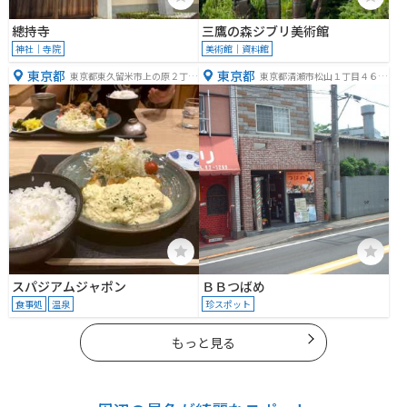
總持寺
三鷹の森ジブリ美術館
神社｜寺院
美術館｜資料館
東京都
東京都
東京都東久留米市上の原２丁目
東京都清瀬市松山１丁目４６
７−７
−３０
スパジアムジャポン
ＢＢつばめ
食事処
温泉
珍スポット
もっと見る