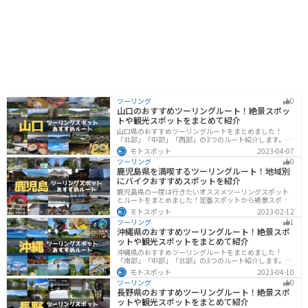
産品を購入できるだけでなく、桶川市の歴史や文化に触
れることもできる場所です。 圏央道を利用してのドライ
ブやツーリングの休憩場所として、ぜひ立ち寄ってみて
ください。 近隣には、桶川市歴史民俗資料館や、桶川ス
ポーツランドなど、様々な観光スポットがあります。 少
し足を延ばせば、川越市の蔵造りの街並みなど、観光名
所も多くあります。 道の駅 べに花の郷おけがわを拠点
に、周辺の観光スポットを巡るのもおすすめです。 道の
駅内には、情報コーナーも設置されているので、周辺の
ツーリング
0
観光情報やイベント情報などを得ることもできます。 ま
山口のおすすめツーリングルート！絶景スポッ
た、地元のボランティアガイドによる案内なども行われ
トや観光スポットをまとめて紹介
ているので、より深く桶川市について知りたい方は、気
山口県のおすすめツーリングルートをまとめました！
軽に声をかけてみてください。 バイクで訪れる方は、道
「北部」「中部」「西部」の3つのルート紹介します。美
の駅の駐車場にバイク専用の駐輪スペースが設けられて
しい海岸線や山々を楽しむことができます。バイクで山
モトスポット
2023-04-07
いるので、安心して駐車できます。 また、道の駅周辺に
口県にツーリングに行く際は参考にしてください。
ツーリング
0
は、自然豊かな公園や、走りやすい道路もあるので、ツ
鹿児島県を満喫するツーリングルート！地域別
ーリングの休憩場所としてだけでなく、目的地としても
にバイクおすすめスポットを紹介
おすすめです。
鹿児島県の一度は行きたいオススメツーリングスポット
とルートをまとめました！定番スポットから絶景スポッ
ト、温泉、山、海、グルメなど様々なジャンルで楽しめ
モトスポット
2023-02-12
ます。バイクで鹿児島ツーリングに行こうと思っている
ツーリング
1
人は、参考にしてください。
沖縄県のおすすめツーリングルート！絶景スポ
ットや観光スポットをまとめて紹介
沖縄県のおすすめツーリングルートをまとめました！
「南部」「中部」「北部」の3つのルート紹介します。美
しいビーチや歴史と文化に溢れたスポットが多数あり、
モトスポット
2023-04-10
様々な楽しみ方ができます。バイクで沖縄県にツーリン
ツーリング
0
グに行く際は参考にしてください。
長野県のおすすめツーリングルート！絶景スポ
ットや観光スポットをまとめて紹介