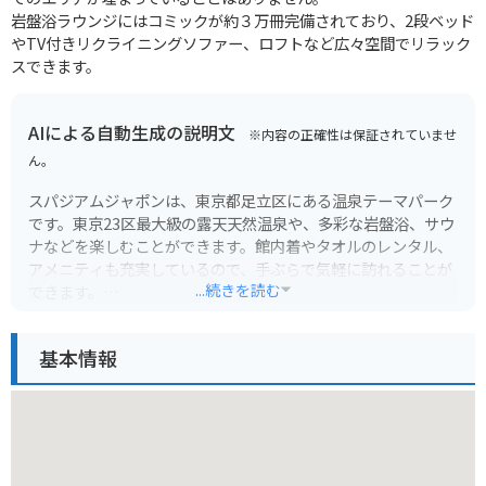
岩盤浴ラウンジにはコミックが約３万冊完備されており、2段ベッド
やTV付きリクライニングソファー、ロフトなど広々空間でリラック
スできます。
AIによる自動生成の説明文
※内容の正確性は保証されていませ
ん。
スパジアムジャポンは、東京都足立区にある温泉テーマパーク
です。東京23区最大級の露天天然温泉や、多彩な岩盤浴、サウ
ナなどを楽しむことができます。館内着やタオルのレンタル、
アメニティも充実しているので、手ぶらで気軽に訪れることが
...続きを読む
できます。
都心からのアクセスも良く、電車やバスのほか、車でも行きや
基本情報
すい場所にあります。駐車場も広いため、バイクでの来場も便
利です。温泉で旅の疲れを癒したり、サウナでリフレッシュし
たり、思い思いの時間を過ごすことができます。