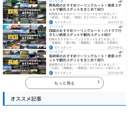
ツーリング
0
楽しめるツーリングスポットまで多数あります。バイク
群馬県のおすすめツーリングルート！絶景スポ
で神奈川県にツーリングに行く際は参考にしてくださ
ットや観光スポットをまとめて紹介
い。
群馬県のおすすめツーリングルートをまとめました！
「東部」「北部」「南部」の3つのルート紹介します。草
津温泉や伊香保温泉など全国でも有名な温泉や豊かな自
モトスポット
2023-03-10
然を満喫するツーリングができます。バイクで群馬県に
ツーリング
0
ツーリングに行く際は参考にしてください。
四国のおすすめツーリングルート！バイクで行
きたい絶景スポットや観光スポット紹介
四国のおすすめツーリングスポットをまとめました！
「徳島県」「香川県」「愛媛県」「高知県」の各県の観
光地紹介します。自然豊かな山々や湖、温泉地が点在
モトスポット
2023-09-11
し、四季折々の景色を楽しめるスポットが多数ありま
ツーリング
0
す。バイクで四国にツーリングに行く際は参考にしてく
長崎県のおすすめツーリングルート！絶景スポ
ださい。
ットや観光スポットをまとめて紹介
長崎県のおすすめツーリングルートをまとめました！
「北部」「南西部」「南東部」の3つのルート紹介しま
す。国際色豊かな街並みや世界遺産、絶景ポイントが数
モトスポット
2023-04-09
多く存在し、様々な楽しみ方ができます。バイクで長崎
県にツーリングに行く際は参考にしてください。
もっと見る
オススメ記事