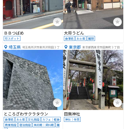
ＢＢつばめ
大将うどん
珍スポット
食事処
お土産
麺類
埼玉県
東京都
埼玉県所沢市東所沢和田３丁目
東京都西東京市田無町３丁目７
３１−３
−４
ところざわサクラタウン
田無神社
食事処
お土産
文化施設
カフェ｜軽食
神社｜寺院
商業施設
宿泊施設
美術館｜資料館
麺