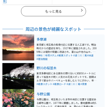
類
もっと見る
周辺の景色が綺麗なスポット
多摩湖
東京都と埼玉県の県境付近に位置する人工湖です。明治
時代からの歴史を持ち、1927年に建設されました。200
9年には堤防が綺麗に改装され、富士山や他の山々、西
武遊園地や西武球場などを眺めることができます。特に
#神社｜寺院
#ダム
#絶景スポット
#湖｜川｜滝
#林道
夕日は絶景であり、多くのカメラマンが訪れるほどで
#宿泊施設
す。湖の周りは木々で囲まれており、ツーリングには気
持ちの良いスポットとなっています。
野川の桜並木
東京多摩地区にある調布の野川沿いに約850メートルに
渡って桜並木が続く人気のお花見スポットです。昼間は
土手で宴会やバーベキューを楽しむ人でにぎわい、年に
1度行われるライトアップイベントも大人気です。ライト
#絶景スポット
#絶景ロード
#湖｜川｜滝
#夜景
アップは、照明会社の株式会社がボランティアで行って
くださっているイベントで、毎年数万人の観客が訪れま
与野公園
す。
与野公園は、埼玉県さいたま市中央区に位置する歴史あ
る都市公園で、1877年に開園しました。敷地面積は約5.
1ヘクタールで、広場や遊具、池、築山など多様な施設