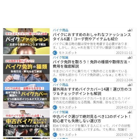
バイク用品
0
バイクにおすすめのおしゃれなファッションス
タイル6選！コーデ例やアイテムも紹介
バイクに乗る時の服は安全性を考慮する必要がありま
す。しかし、おしゃれを捨ててダサい服装では乗りたく
ないですよね？せっかくならカッコよく風を切って街を
モトスポット
2023-11-11
歩きたいもの。この記事では、そんな願いを叶えるた
バイク知識
0
め、王道から流行ファッションまでバイクに乗るときの
バイク免許を取ろう！免許の種類や取得方法・
ファッションを解説します。
費用を徹底解説
今まさにバイクに乗りたくて免許のことを調べている
人、何年も前から「バイク免許欲しいなぁ」と考えてい
るうちに時間ばかりが経っている人。そんな人々に役立
モトスポット
2022-12-04
つ情報を分かりやすくまとめました。バイク免許の種類
バイク用品
0
や、免許を取るための方法や必要な費用・日数などにつ
屋外用おすすめバイクカバー14選！選び方のコ
いて解説します。
ツ＆チェックポイントも解説
屋外で使える最強のバイクカバーをまとめました！バイ
クの劣化の原因となる雨風、紫外線、砂などからバイク
を守ることはもちろん、盗難やいたずら対策にもなりま
モトスポット
2024-02-23
す。バイクカバーの選び方からオススメまでまとめまし
バイク知識
1
たので、カバーを探している人はぜひ参考にしてくださ
中古バイク選びで絶対見るべき12のポイント！
い。
初心者でも失敗しない選び方
初めて中古バイクを購入する人にとって、バイクの状態
を見分けることは難しいですよね。でも実は、知識ゼロ
の初心者でも「12のポイント」に注目するだけで、中古
モトスポット
2023-05-20
バイクの良し悪しを簡単に判断することができるんで