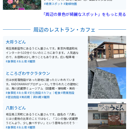
が整備されています。特に有名なのは約200種類、約3,0
#絶景スポット
#動植物園
00株のバラが植えられたバラ園で、毎年5月中旬には
「ばらまつり」が開催され、多くの観光客で賑わいま
「周辺の景色が綺麗なスポット」をもっと見る
す。 また、園内にはソメイヨシノや八重桜など約60本の
桜が植えられており、春には花見スポットとして親しま
れています。隣接する天祖神社は与野七福神の一つで、
周辺のレストラン・カフェ
公園には歴史的な趣も感じられる要素が備わっていま
す。 ちょうどGWの時期は大変込み合いますが、混雑し
ていても一見の価値はあります。様々なバラが咲き乱れ
大将うどん
いい香りも漂っています。住宅地の中に本当にバラ園が
あるのかと感じてしまいますが、大変素敵な場所です。
埼玉県新座市にあるうどん屋さんです。東京外環道和光
インターから10分ぐらいのところにあります。 人気店な
ので、お昼時は少し待つこともあります。広い駐車場が
あるので、駐輪場所に困ることはないでしょう。 こちら
#食事処
#お土産
#麺類
のうどんは、コシが非常に強いです。季節限定のうどん
もおいしそうです。
ところざわサクラタウン
元は水処理施設があった跡地に建ったといわれていま
す。KADOKAWAがプロデュースして作られたこの建物に
は、角川武蔵野ミュージアム（図書館・博物館・美術
館）があったり、ジャパンパビリオンという多目的ホー
#食事処
#お土産
#文化施設
#カフェ｜軽食
#商業施設
ルがあったり、アニメホテルがあったりといろいろと楽
#宿泊施設
#美術館｜資料館
#麺類
しめる場所があります。 ラーメンWalkerキッチンは店が
入れ替わるといったスタイルなので、何度行っても飽き
八割うどん
ないです。
埼玉県三芳町にあるうどん屋さんです。店名の「八割」
とは小麦粉の比率のことではなく、「コシの強い武蔵野
うどんより、少し食べやすい」という意味なのだそうで
す。看板に「セルフ」と書いてあるとおり、食券を買っ
#食事処
#お土産
#麺類