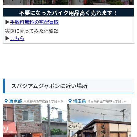
不要になったバイク用品高く売れます！
▶︎
手数料無料の宅配買取
実際に売ってみた体験談
▶︎
こちら
スパジアムジャポンに近い場所
東京都
埼玉県
東京都清瀬市松山１丁目４６
埼玉県新座市畑中２丁目８−３
−３０
２