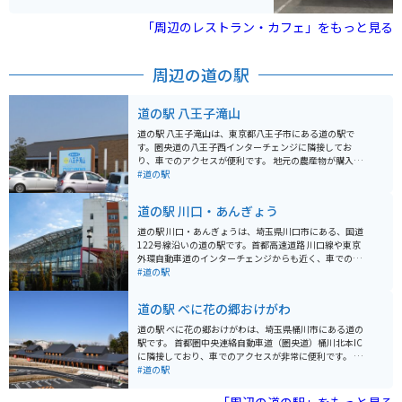
て注文口で渡すと、受取口から出てくるという駅そばス
タイルです。オーソドックスなうどん以外に、グリーン
「周辺のレストラン・カフェ」をもっと見る
カレーやキーマカレ-、生姜焼きといった変わり種や、出
汁で炊いたご飯など、メニューも充実しています。
周辺の道の駅
道の駅 八王子滝山
道の駅 八王子滝山は、東京都八王子市にある道の駅で
す。圏央道の八王子西インターチェンジに隣接してお
り、車でのアクセスが便利です。 地元の農産物が購入で
きる「農産物直売所」や、地元食材を使った料理が楽し
#道の駅
めるレストランなどが併設されており、ドライブ中の休
憩に最適なスポットです。 特に、地元八王子産の新鮮な
道の駅 川口・あんぎょう
野菜は人気が高く、旬の野菜を目当てに訪れる人も多く
います。レストランでは、八王子ラーメンや、地元産の
道の駅 川口・あんぎょうは、埼玉県川口市にある、国道
野菜を使った料理などが人気です。 バイクで訪れる場
122号線沿いの道の駅です。首都高速道路 川口線や東京
合、駐車場も広く停めやすいので安心です。ツーリング
外環自動車道のインターチェンジからも近く、車でのア
の休憩場所としてもおすすめです。道の駅のすぐ近くに
クセスが良好です。 地元農産物の直売所では、新鮮な野
#道の駅
は、滝山城跡や、高尾山など、観光スポットも点在して
菜や果物を購入することができます。特に、川口市の特
いるので、観光拠点としても活用できます。 八王子滝山
産品である「川口鋳物」を使用した鍋やフライパンなど
道の駅 べに花の郷おけがわ
を訪れた際には、ぜひ地元産の野菜や、特産品のお土産
の調理器具も販売しており、お土産に最適です。 また、
を購入してみてください。
食事処では、地元産の食材を使用した料理を楽しむこと
道の駅 べに花の郷おけがわは、埼玉県桶川市にある道の
ができます。おすすめは、新鮮な野菜をたっぷり使った
駅です。 首都圏中央連絡自動車道（圏央道）桶川北本IC
「あんぎょううどん」です。 バイクで訪れる場合、道の
に隣接しており、車でのアクセスが非常に便利です。 バ
駅に隣接する荒川河川敷には、広々とした無料駐車場が
イクで訪れる場合も、駐車場が広いため安心して駐輪で
#道の駅
あります。ただし、土日祝日は混雑が予想されるため、
きます。 施設内には、地元の農産物直売所やレストラ
早めの時間帯に訪れることをおすすめします。周辺に
ン、カフェなどがあり、地元の味覚を楽しむことができ