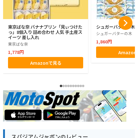
東京ばな奈 バナナプリン「見ぃつけた
シュガーバターの木 1
っ」8個入り 詰め合わせ 人気 手土産ス
シュガーバターの木
イーツ 差し入れ
1,860円
東京ばな奈
1,778円
Amazo
Amazonで見る
スパジアムジャポンのレビュー