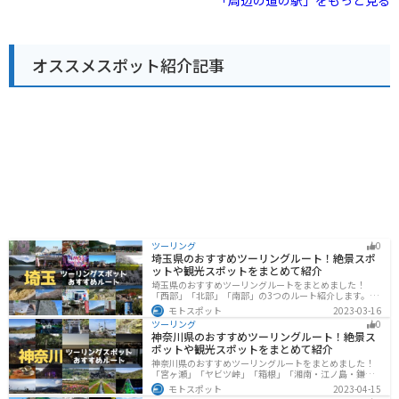
「周辺の道の駅」をもっと見る
は、荒川の土手沿いを走るサイクリングロードもあり、
ます。 桶川市はベニバナ（紅花）の生産が盛んな地域で
サイクリングを楽しむこともできます。
あり、道の駅 べに花の郷おけがわでも、ベニバナ関連の
商品を多数取り扱っています。 紅花染め体験なども開催
されているので、興味のある方はぜひ参加してみてくだ
オススメスポット紹介記事
さい。 また、桶川市は、中山道の宿場町として栄えた歴
史があり、宿場町時代の面影を残す建物や史跡なども点
在しています。 道の駅の周辺にも、歴史を感じられるス
ポットがいくつかあるので、散策してみるのも良いでし
ょう。 道の駅 べに花の郷おけがわは、地元の農産物や特
産品を購入できるだけでなく、桶川市の歴史や文化に触
れることもできる場所です。 圏央道を利用してのドライ
ブやツーリングの休憩場所として、ぜひ立ち寄ってみて
ください。 近隣には、桶川市歴史民俗資料館や、桶川ス
ポーツランドなど、様々な観光スポットがあります。 少
し足を延ばせば、川越市の蔵造りの街並みなど、観光名
所も多くあります。 道の駅 べに花の郷おけがわを拠点
に、周辺の観光スポットを巡るのもおすすめです。 道の
駅内には、情報コーナーも設置されているので、周辺の
ツーリング
0
観光情報やイベント情報などを得ることもできます。 ま
埼玉県のおすすめツーリングルート！絶景スポ
た、地元のボランティアガイドによる案内なども行われ
ットや観光スポットをまとめて紹介
ているので、より深く桶川市について知りたい方は、気
埼玉県のおすすめツーリングルートをまとめました！
軽に声をかけてみてください。 バイクで訪れる方は、道
「西部」「北部」「南部」の3つのルート紹介します。自
の駅の駐車場にバイク専用の駐輪スペースが設けられて
然豊かな西側と街中の東側で違った楽しみ方ができま
モトスポット
2023-03-16
いるので、安心して駐車できます。 また、道の駅周辺に
す。バイクで埼玉県にツーリングに行く際は参考にして
ツーリング
0
ください。
は、自然豊かな公園や、走りやすい道路もあるので、ツ
神奈川県のおすすめツーリングルート！絶景ス
ーリングの休憩場所としてだけでなく、目的地としても
ポットや観光スポットをまとめて紹介
おすすめです。
神奈川県のおすすめツーリングルートをまとめました！
「宮ヶ瀬」「ヤビツ峠」「箱根」「湘南・江ノ島・鎌
倉」「三浦」「みなとみらい」の6つのルート紹介しま
モトスポット
2023-04-15
す。自然豊かなスポット、歴史ある観光名所、都市部で