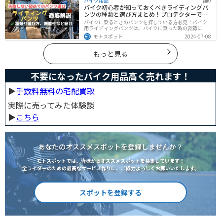
バイク用品
0
す！正しいポイントを押させて失敗しないバイク選びが
バイク初心者が知っておくべきライディングパ
できるようになりましょう。
ンツの種類と選び方まとめ！プロテクターで脚
を守ろう
バイクに乗るときのパンツを探している方必見！バイク
用ライディングパンツは、バイクに乗った時の姿勢に最
適化されているので快適にバイクに乗ることができま
モトスポット
2024-07-08
す。プロテクター内蔵で安全性も高くなります。この記事
ではパンツの選び方や種類など初心者が知っておくべき
ことをまとめました。
もっと見る
不要になったバイク用品高く売れます！
▶︎
手数料無料の宅配買取
実際に売ってみた体験談
▶︎
こちら
あなたのオススメスポットを登録しませんか？
モトスポットでは、皆様からオススメスポットを募集しています！
全ライダーのための最高なサービス作りに、ご協力よろしくお願いいたします。
スポットを登録する