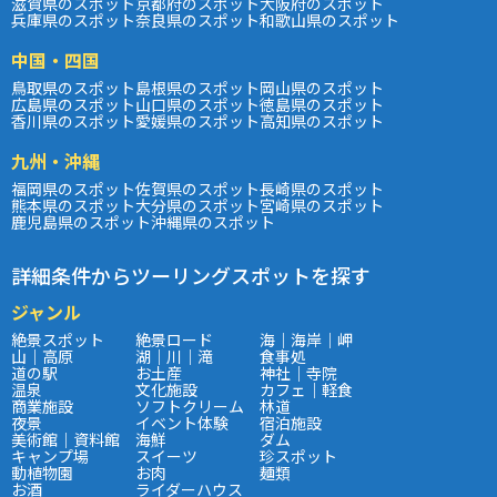
滋賀県のスポット
京都府のスポット
大阪府のスポット
兵庫県のスポット
奈良県のスポット
和歌山県のスポット
中国・四国
鳥取県のスポット
島根県のスポット
岡山県のスポット
広島県のスポット
山口県のスポット
徳島県のスポット
香川県のスポット
愛媛県のスポット
高知県のスポット
九州・沖縄
福岡県のスポット
佐賀県のスポット
長崎県のスポット
熊本県のスポット
大分県のスポット
宮崎県のスポット
鹿児島県のスポット
沖縄県のスポット
詳細条件からツーリングスポットを探す
ジャンル
絶景スポット
絶景ロード
海｜海岸｜岬
山｜高原
湖｜川｜滝
食事処
道の駅
お土産
神社｜寺院
温泉
文化施設
カフェ｜軽食
商業施設
ソフトクリーム
林道
夜景
イベント体験
宿泊施設
美術館｜資料館
海鮮
ダム
キャンプ場
スイーツ
珍スポット
動植物園
お肉
麺類
お酒
ライダーハウス