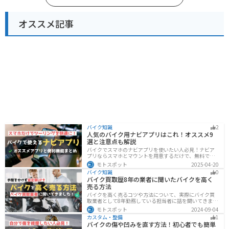
オススメ記事
バイク知識
2
人気のバイク用ナビアプリはこれ！オススメ9
選と注意点も解説
バイクでスマホのナビアプリを使いたい人必見！ナビア
プリならスマホとマウントを用意するだけで、無料です
ぐにナビが利用できます。インカムがあれば音声案内も
モトスポット
2025-04-20
聞けるので運転に集中したまま簡単にルートの把握がで
バイク知識
0
きます。慣れない土地やツーリングなどで活躍すること
バイク買取歴8年の業者に聞いたバイクを高く
間違いなしのオススメナビアプリを紹介します。
売る方法
バイクを高く売るコツや方法について、実際にバイク買
取業者として8年勤務している担当者に話を聞いてきまし
た！高く買い取ってもらえるバイクの特徴や業者がどの
モトスポット
2024-09-04
くらい利益を上乗せしているかなど、バイクを売ろうと
カスタム・整備
1
している人は必見の内容になっています。
バイクの傷や凹みを直す方法！初心者でも簡単