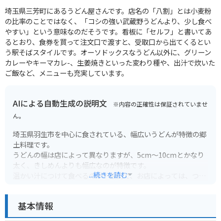
埼玉県三芳町にあるうどん屋さんです。店名の「八割」とは小麦粉
の比率のことではなく、「コシの強い武蔵野うどんより、少し食べ
やすい」という意味なのだそうです。看板に「セルフ」と書いてあ
るとおり、食券を買って注文口で渡すと、受取口から出てくるとい
う駅そばスタイルです。オーソドックスなうどん以外に、グリーン
カレーやキーマカレ-、生姜焼きといった変わり種や、出汁で炊いた
ご飯など、メニューも充実しています。
AIによる自動生成の説明文
※内容の正確性は保証されていませ
ん。
埼玉県羽生市を中心に食されている、幅広いうどんが特徴の郷
土料理です。
うどんの幅は店によって異なりますが、5cm～10cmとかなり
太く、きしめんよりも幅広なのが特徴です。
...続きを読む
温かい汁につけて食べるのが一般的で、お店によっては、つけ
汁のお代わり自由という嬉しいサービスもあります。
基本情報
八割うどんという名前の由来は諸説ありますが、小麦粉8に対
してつなぎ2の割合で作ることから、八割うどんと呼ばれるよ