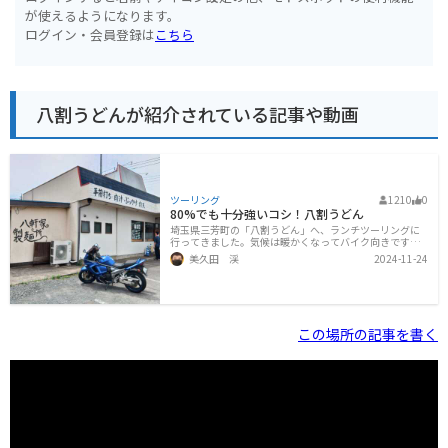
が使えるようになります。
ログイン・会員登録は
こちら
八割うどんが紹介されている記事や動画
ツーリング
1210
0
80%でも十分強いコシ！八割うどん
埼玉県三芳町の「八割うどん」へ、ランチツーリングに
行ってきました。気候は暖かくなってバイク向きです
が、ゴールデンウィークは大渋滞が億劫でなかなか乗り
美久田 渓
2024-11-24
出す気になりません。しかしゴールデンウィークの中日
に渋滞情報を見ると、「おっ、空いてる！？」というわ
けで、高速道路を使って片道40分ほどの八割うどんさん
へ行ってみることにしました。関越道の三芳スマートIC
から5分程度と、非常にアクセスの良い場所にあります。
店の前には車10台分程度の駐車スペース。さらに奥の舗
この場所の記事を書く
装されていないスペースにも駐車できそうなので、ソロ
ツー～数名程度のマスツーなら、駐輪場所の心配はあま
りなさそうです。自分が着いたのは11:3