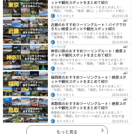
ットや観光スポットをまとめて紹介
東京都のおすすめツーリングルートをまとめました！
「西部」「中部」「東部（都心）」の3つのルート紹介し
ます。西に行けば奥多摩の自然、東に行けば都心スポッ
モトスポット
2023-03-28
トと、自然も街も楽しめるスポットが多数あります。バ
ツーリング
0
イクで東京都にツーリングに行く際は参考にしてくださ
近畿のおすすめツーリングルート！バイクで行
い。
きたい絶景スポットや観光スポット紹介
近畿のおすすめツーリングスポットをまとめました！
「滋賀県」「京都府」「大阪府」「兵庫県」「奈良県」
「和歌山」の各県の観光地紹介します。自然豊かな山々
モトスポット
2023-09-09
や湖、温泉地が点在し、四季折々の景色を楽しめるスポ
ツーリング
0
ットが多数あります。バイクで近畿にツーリングに行く
神奈川県のおすすめツーリングルート！絶景ス
際は参考にしてください。
ポットや観光スポットをまとめて紹介
神奈川県のおすすめツーリングルートをまとめました！
「宮ヶ瀬」「ヤビツ峠」「箱根」「湘南・江ノ島・鎌
倉」「三浦」「みなとみらい」の6つのルート紹介しま
モトスポット
2023-04-15
す。自然豊かなスポット、歴史ある観光名所、都市部で
ツーリング
0
楽しめるツーリングスポットまで多数あります。バイク
福岡県のおすすめツーリングルート！絶景スポ
で神奈川県にツーリングに行く際は参考にしてくださ
ットや観光スポットをまとめて紹介
い。
福岡県のおすすめツーリングルートをまとめました！
「北部」「東部」「西部」「南部」の4つのルート紹介し
ます。豊かな自然から歴史ある名所、グルメまで多彩な
モトスポット
2024-06-03
魅力が詰まっており、様々な楽しみ方ができます。バイ
ツーリング
0
クで福岡県にツーリングに行く際は参考にしてくださ
鳥取県のおすすめツーリングルート！絶景スポ
い。
ットや観光スポットをまとめて紹介
鳥取県のおすすめツーリングルートをまとめました！
「東部」「西部」の2つのルート紹介します。砂丘や温泉
地、歴史ある城跡など魅力溢れるスポットが多数あるの
モトスポット
2023-04-12
で楽しめます。バイクで鳥取県にツーリングに行く際は
参考にしてください。
もっと見る