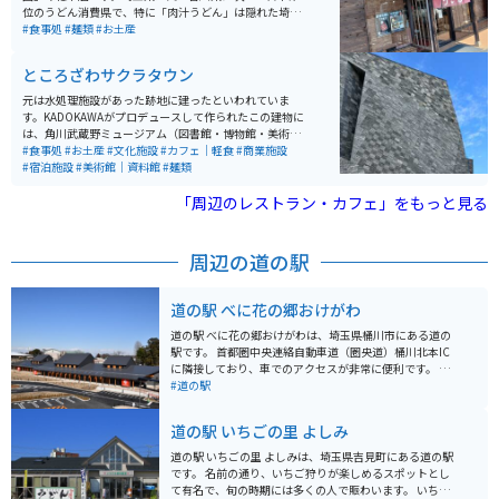
位のうどん消費県で、特に「肉汁うどん」は隠れた埼玉
名物です。 「 武蔵野うどん」さんでは、この肉汁うどん
#食事処
#麺類
#お土産
を看板メニューにしつつ、「おろしうどん」「冷や汁う
どん」「鳥汁うどん」など魅力的なうどんを提供してい
ところざわサクラタウン
ます。こちらも、お昼時はほぼ満席になる人気店です。
元は水処理施設があった跡地に建ったといわれていま
す。KADOKAWAがプロデュースして作られたこの建物に
は、角川武蔵野ミュージアム（図書館・博物館・美術
館）があったり、ジャパンパビリオンという多目的ホー
#食事処
#お土産
#文化施設
#カフェ｜軽食
#商業施設
ルがあったり、アニメホテルがあったりといろいろと楽
#宿泊施設
#美術館｜資料館
#麺類
しめる場所があります。 ラーメンWalkerキッチンは店が
入れ替わるといったスタイルなので、何度行っても飽き
「周辺のレストラン・カフェ」をもっと見る
ないです。
周辺の道の駅
道の駅 べに花の郷おけがわ
道の駅 べに花の郷おけがわは、埼玉県桶川市にある道の
駅です。 首都圏中央連絡自動車道（圏央道）桶川北本IC
に隣接しており、車でのアクセスが非常に便利です。 バ
イクで訪れる場合も、駐車場が広いため安心して駐輪で
#道の駅
きます。 施設内には、地元の農産物直売所やレストラ
ン、カフェなどがあり、地元の味覚を楽しむことができ
道の駅 いちごの里 よしみ
ます。 桶川市はベニバナ（紅花）の生産が盛んな地域で
あり、道の駅 べに花の郷おけがわでも、ベニバナ関連の
道の駅 いちごの里 よしみは、埼玉県吉見町にある道の駅
商品を多数取り扱っています。 紅花染め体験なども開催
です。 名前の通り、いちご狩りが楽しめるスポットとし
されているので、興味のある方はぜひ参加してみてくだ
て有名で、旬の時期には多くの人で賑わいます。 いちご