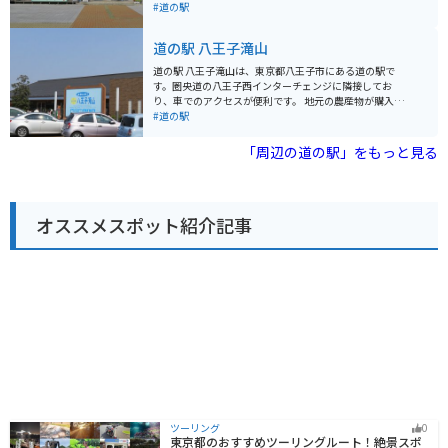
さい。 また、桶川市は、中山道の宿場町として栄えた歴
以外にも、地元産の新鮮な農産物が販売されており、お
#道の駅
史があり、宿場町時代の面影を残す建物や史跡なども点
土産にも最適です。 また、併設のレストランでは、地元
在しています。 道の駅の周辺にも、歴史を感じられるス
食材をふんだんに使った料理を楽しむことができます。
道の駅 八王子滝山
ポットがいくつかあるので、散策してみるのも良いでし
特に、いちごを使ったスイーツは絶品なので、ぜひ味わ
ょう。 道の駅 べに花の郷おけがわは、地元の農産物や特
ってみてください。 バイクで訪れる場合、駐車場も広々
道の駅 八王子滝山は、東京都八王子市にある道の駅で
産品を購入できるだけでなく、桶川市の歴史や文化に触
としているので安心です。 周辺には、緑豊かな田園風景
す。圏央道の八王子西インターチェンジに隣接してお
れることもできる場所です。 圏央道を利用してのドライ
が広がっており、ツーリングの休憩スポットとしても最
り、車でのアクセスが便利です。 地元の農産物が購入で
ブやツーリングの休憩場所として、ぜひ立ち寄ってみて
適です。 道の駅 いちごの里 よしみから少し足を延ばせ
きる「農産物直売所」や、地元食材を使った料理が楽し
#道の駅
ください。 近隣には、桶川市歴史民俗資料館や、桶川ス
ば、吉見百穴などの歴史的な観光スポットもあります。
めるレストランなどが併設されており、ドライブ中の休
ポーツランドなど、様々な観光スポットがあります。 少
憩に最適なスポットです。 特に、地元八王子産の新鮮な
「周辺の道の駅」をもっと見る
し足を延ばせば、川越市の蔵造りの街並みなど、観光名
野菜は人気が高く、旬の野菜を目当てに訪れる人も多く
所も多くあります。 道の駅 べに花の郷おけがわを拠点
います。レストランでは、八王子ラーメンや、地元産の
に、周辺の観光スポットを巡るのもおすすめです。 道の
野菜を使った料理などが人気です。 バイクで訪れる場
駅内には、情報コーナーも設置されているので、周辺の
合、駐車場も広く停めやすいので安心です。ツーリング
観光情報やイベント情報などを得ることもできます。 ま
オススメスポット紹介記事
の休憩場所としてもおすすめです。道の駅のすぐ近くに
た、地元のボランティアガイドによる案内なども行われ
は、滝山城跡や、高尾山など、観光スポットも点在して
ているので、より深く桶川市について知りたい方は、気
いるので、観光拠点としても活用できます。 八王子滝山
軽に声をかけてみてください。 バイクで訪れる方は、道
を訪れた際には、ぜひ地元産の野菜や、特産品のお土産
の駅の駐車場にバイク専用の駐輪スペースが設けられて
を購入してみてください。
いるので、安心して駐車できます。 また、道の駅周辺に
は、自然豊かな公園や、走りやすい道路もあるので、ツ
ーリングの休憩場所としてだけでなく、目的地としても
おすすめです。
ツーリング
0
東京都のおすすめツーリングルート！絶景スポ