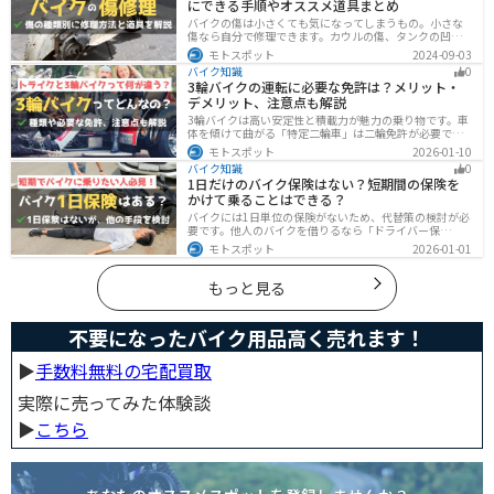
にできる手順やオススメ道具まとめ
バイクの傷は小さくても気になってしまうもの。小さな
傷なら自分で修理できます。カウルの傷、タンクの凹
み、サビ、樹脂の劣化、ホイールの傷などあらゆる傷の
モトスポット
2024-09-03
修理方法をまとめました。自分でバイクの傷を直したい
バイク知識
0
と思っている人は参考にしてください。
3輪バイクの運転に必要な免許は？メリット・
デメリット、注意点も解説
3輪バイクは高い安定性と積載力が魅力の乗り物です。車
体を傾けて曲がる「特定二輪車」は二輪免許が必要です
が、自立する「トライク」は普通自動車免許で運転で
モトスポット
2026-01-10
き、ヘルメット着用も任意です。維持費はバイク並みです
バイク知識
0
が、運転特性や駐車ルールは車種により異なるため、事
1日だけのバイク保険はない？短期間の保険を
前の確認が大切です。
かけて乗ることはできる？
バイクには1日単位の保険がないため、代替策の検討が必
要です。他人のバイクを借りるなら「ドライバー保
険」、125cc以下で家族が車持ちなら「ファミリーバイク
モトスポット
2026-01-01
特約」、自身のバイクなら「バイク保険の短期加入」が
有効です。手間を省くなら、任意保険込みの「レンタル
バイク」も選べます。
もっと見る
不要になったバイク用品高く売れます！
▶︎
手数料無料の宅配買取
実際に売ってみた体験談
▶︎
こちら