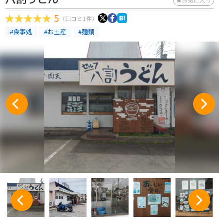
5
（口コミ1件）
#食事処
#お土産
#麺類