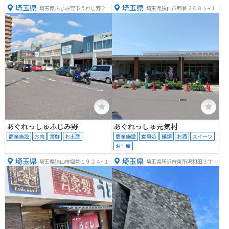
埼玉県
埼玉県
埼玉県ふじみ野市うれし野２丁
埼玉県狭山市堀兼２０８５−１
目４−１
あぐれっしゅふじみ野
あぐれっしゅ元気村
商業施設
お肉
海鮮
お土産
商業施設
食事処
麺類
お酒
スイーツ
お土産
埼玉県
埼玉県
埼玉県狭山市堀兼１９２４−１
埼玉県所沢市東所沢和田３丁目
３１−３