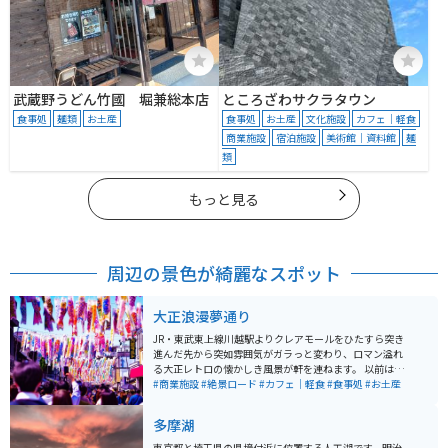
武蔵野うどん竹國 堀兼総本店
ところざわサクラタウン
食事処
麺類
お土産
食事処
お土産
文化施設
カフェ｜軽食
商業施設
宿泊施設
美術館｜資料館
麺
類
もっと見る
周辺の景色が綺麗なスポット
大正浪漫夢通り
JR・東武東上線川越駅よりクレアモールをひたすら突き
進んだ先から突如雰囲気がガラっと変わり、ロマン溢れ
る大正レトロの懐かしき風景が軒を連ねます。 以前はこ
の通りにはアーケード商店街でありましたが、時代と共
#商業施設
#絶景ロード
#カフェ｜軽食
#食事処
#お土産
に徐々に寂れていく中で新しいシンボルとして生まれ変
わりました。両脇を固める各店舗は大正時代を思わせる
多摩湖
ノスタルジックな装いで、特に角にある川越商工会議所
の造りは足を止めて眺めるほど趣があります。 5月のこ
東京都と埼玉県の県境付近に位置する人工湖です。明治