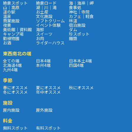
絶景スポット
絶景ロード
海｜海岸｜岬
山｜高原
湖｜川｜滝
食事処
道の駅
お土産
神社｜寺院
温泉
文化施設
カフェ｜軽食
商業施設
ソフトクリーム
林道
夜景
イベント体験
宿泊施設
美術館｜資料館
海鮮
ダム
キャンプ場
スイーツ
珍スポット
動植物園
お肉
麺類
お酒
ライダーハウス
東西南北の端
全ての端
日本4端
日本本土4端
北海道4端
本州4端
四国4端
九州4端
季節
春にオススメ
夏にオススメ
秋にオススメ
冬にオススメ
年中オススメ
施設
屋内施設
屋外施設
料金
無料スポット
有料スポット