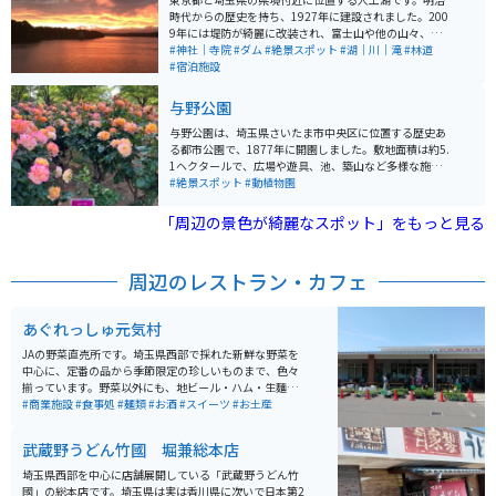
どもの日前後より商店街全体に吊るされる鯉のぼりは圧
時代からの歴史を持ち、1927年に建設されました。200
巻で、まるで鯉のぼりのアーケードを作るかのように空
9年には堤防が綺麗に改装され、富士山や他の山々、西
を自由に泳ぎます。
武遊園地や西武球場などを眺めることができます。特に
#神社｜寺院
#ダム
#絶景スポット
#湖｜川｜滝
#林道
夕日は絶景であり、多くのカメラマンが訪れるほどで
#宿泊施設
す。湖の周りは木々で囲まれており、ツーリングには気
持ちの良いスポットとなっています。
与野公園
与野公園は、埼玉県さいたま市中央区に位置する歴史あ
る都市公園で、1877年に開園しました。敷地面積は約5.
1ヘクタールで、広場や遊具、池、築山など多様な施設
が整備されています。特に有名なのは約200種類、約3,0
#絶景スポット
#動植物園
00株のバラが植えられたバラ園で、毎年5月中旬には
「ばらまつり」が開催され、多くの観光客で賑わいま
「周辺の景色が綺麗なスポット」をもっと見る
す。 また、園内にはソメイヨシノや八重桜など約60本の
桜が植えられており、春には花見スポットとして親しま
れています。隣接する天祖神社は与野七福神の一つで、
周辺のレストラン・カフェ
公園には歴史的な趣も感じられる要素が備わっていま
す。 ちょうどGWの時期は大変込み合いますが、混雑し
ていても一見の価値はあります。様々なバラが咲き乱れ
あぐれっしゅ元気村
いい香りも漂っています。住宅地の中に本当にバラ園が
あるのかと感じてしまいますが、大変素敵な場所です。
JAの野菜直売所です。埼玉県西部で採れた新鮮な野菜を
中心に、定番の品から季節限定の珍しいものまで、色々
揃っています。野菜以外にも、地ビール・ハム・生麵な
ども埼玉県で生産されたものを多く置いてあり、地元の
#商業施設
#食事処
#麺類
#お酒
#スイーツ
#お土産
人はスーパーマーケット感覚で利用していますが、市外
から来てみると観光のように楽しめます。
武蔵野うどん竹國 堀兼総本店
埼玉県西部を中心に店舗展開している「武蔵野うどん竹
國」の総本店です。埼玉県は実は香川県に次いで日本第2