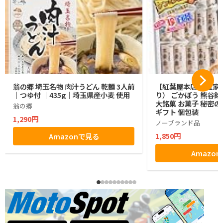
翁の郷 埼玉名物 肉汁うどん 乾麺 3人前
【紅葉屋本店】 五家宝
｜つゆ付 ｜435g｜埼玉県産小麦 使用
り） ごかぼう 熊谷銘
大銘菓 お菓子 秘密の
翁の郷
ギフト 個包装
1,290円
ノーブランド品
1,850円
Amazonで見る
Amazo