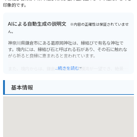
印象的です。
AIによる自動生成の説明文
※内容の正確性は保証されていませ
ん。
神奈川県鎌倉市にある葛原岡神社は、縁結びで有名な神社で
す。境内には、縁結び石と呼ばれる石があり、その石に触れな
がら祈ると良縁に恵まれると言われています。
...続きを読む
また、境内からは、鎌倉の街並みと相模湾が一望でき、絶景ス
ポットとしても人気があります。特に、夕暮れ時は、夕日に染
まる海と空が美しく、多くの人が訪れます。
基本情報
バイクで行く場合は、神社の近くに無料の駐車場があります。
ただし、休日は混雑が予想されるため、早めの時間帯に行くこ
とをおすすめします。