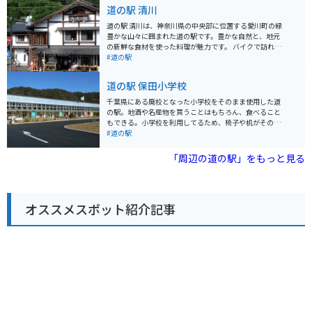
使ったジュースなど、湘南の味覚を堪能できます。 ま
道の駅 清川
た、レストランでは、しらす丼や地魚を使った料理な
ど、地元の食材を活かしたメニューが楽しめます。海を
道の駅 清川は、神奈川県の中央部に位置する愛川町の緑
眺めながら食事ができるテラス席もあり、潮風を感じな
豊かな山々に囲まれた道の駅です。豊かな自然と、地元
がらゆったりとした時間を過ごせます。 バイクで訪れる
の新鮮な食材を使った料理が魅力です。 バイクで訪れる
方には、無料の駐輪場が用意されているので安心です。
際は、宮ヶ瀬湖やヤビツ峠など、周辺のワインディング
#道の駅
国道134号線は、海岸線を走る風光明媚なルートなの
ロードをツーリングする拠点としても最適です。道の駅
で、ツーリングの休憩スポットとしても最適です。近隣
には、バイクスタンドも完備されています。 地元の特産
道の駅 保田小学校
には、江の島や鎌倉などの人気観光スポットも点在して
品である、新鮮な野菜や果物、手作りジャムなどが人気
おり、足を延ばしてみるのも良いでしょう。 道の駅 湘南
です。また、レストランでは、地元産の食材をふんだん
千葉県にある廃校となった小学校をそのまま使用した道
ちがさき では、定期的にイベントも開催されています。
に使った料理を楽しむことができます。特に、地元産の
の駅。地酒や名産物を買うことはもちろん、食べること
地元のアーティストによるライブや、季節のイベントな
猪肉を使った「猪肉丼」は、ここでしか味わえない人気
もできる。小学校を利用してるため、椅子や机がそのま
ど、湘南の文化に触れることができる機会です。イベン
メニューです。
ま利用されたりもしてました。道の駅では珍しく宿泊施
#道の駅
ト情報は、公式ウェブサイトで確認できます。 お土産に
設もあり、お湯にも浸かれる施設もある。
は、湘南名物のしらすを使った加工品や、地元産の柑橘
「周辺の道の駅」をもっと見る
を使ったお菓子などがおすすめです。 少し足を延ばせ
ば、茅ヶ崎サザンCという商業施設があり、地元の名産
品を購入することもできます。茅ヶ崎市はサザンオール
スターズの桑田佳祐さんの出身地としても知られてお
り、ゆかりの地を巡るのもおすすめです。
オススメスポット紹介記事