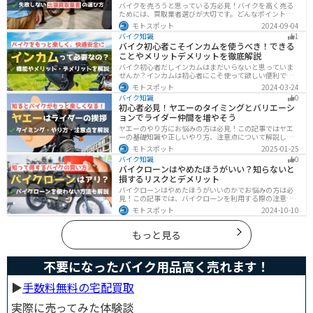
バイクを売ろうと思っている方必見！バイクを高く売る
ためには、買取業者選びが大切です。どんなポイントで
業者を選べばいいのか見るべきポイントを7つまとめまし
モトスポット
2024-09-04
た。また、買取実績が豊富なオススメの買取業者を4つを
バイク知識
1
厳選・解説します。
バイク初心者こそインカムを使うべき！できる
ことやメリットデメリットを徹底解説
バイク初心者だしインカムはまだいらないと思っていま
せんか？インカムは初心者にこそ使って欲しい便利で安
全に運転するための機器です。インカムでできることや
モトスポット
2024-03-24
メリットデメリットなどまとめましたので、気になって
バイク知識
0
いる人はぜひ参考にしてください。
初心者必見！ヤエーのタイミングとバリエーシ
ョンでライダー仲間を増やそう
ヤエーのやり方にお悩みの方は必見！この記事ではヤエ
ーの基礎知識や正しいやり方、注意点について解説しま
す。実はヤエーには、ツーリング中の連帯感を高める効
モトスポット
2025-01-25
果があります。この記事を読めば、ヤエーの楽しみ方と
バイク知識
0
安全に行うポイントがわかるでしょう。
バイクローンはやめたほうがいい？知らないと
損するリスクとデメリット
バイクローンはやめたほうがいいのかでお悩みの方は必
見！この記事では、バイクローンを利用する際の注意点
や失敗しない選び方を解説しています。実は、バイクロ
モトスポット
2024-10-10
ーンの選び方にはコツがあります。この記事を読めば、
自分に合った賢い選択をすることが可能です。
もっと見る
不要になったバイク用品高く売れます！
▶︎
手数料無料の宅配買取
実際に売ってみた体験談