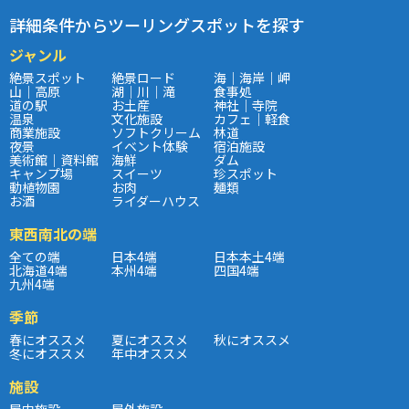
詳細条件からツーリングスポットを探す
ジャンル
絶景スポット
絶景ロード
海｜海岸｜岬
山｜高原
湖｜川｜滝
食事処
道の駅
お土産
神社｜寺院
温泉
文化施設
カフェ｜軽食
商業施設
ソフトクリーム
林道
夜景
イベント体験
宿泊施設
美術館｜資料館
海鮮
ダム
キャンプ場
スイーツ
珍スポット
動植物園
お肉
麺類
お酒
ライダーハウス
東西南北の端
全ての端
日本4端
日本本土4端
北海道4端
本州4端
四国4端
九州4端
季節
春にオススメ
夏にオススメ
秋にオススメ
冬にオススメ
年中オススメ
施設
屋内施設
屋外施設