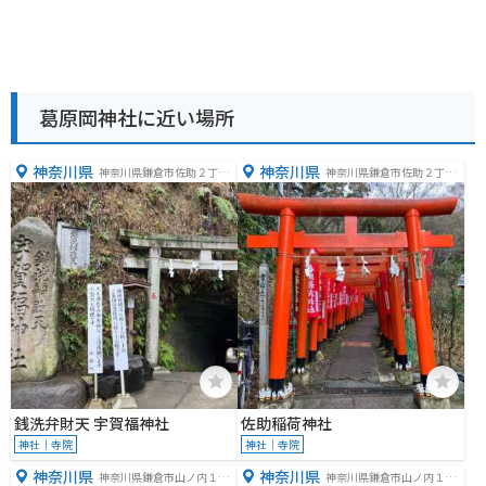
葛原岡神社に近い場所
神奈川県
神奈川県
神奈川県鎌倉市佐助２丁目
神奈川県鎌倉市佐助２丁目
２５−１６
２２−１２
銭洗弁財天 宇賀福神社
佐助稲荷神社
神社｜寺院
神社｜寺院
神奈川県
神奈川県
神奈川県鎌倉市山ノ内１３
神奈川県鎌倉市山ノ内１５