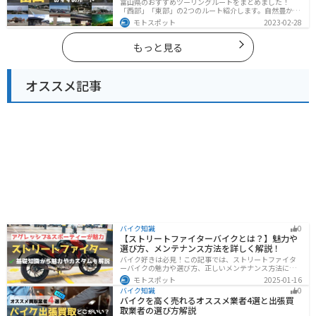
富山県のおすすめツーリングルートをまとめました！
「西部」「東部」の2つのルート紹介します。自然豊かな
山と海、温泉が充実しており、美術館などもあるので、
モトスポット
2023-02-28
自然を満喫するツーリングができます。バイクで富山県
にツーリングに行く際は参考にしてください。
もっと見る
オススメ記事
バイク知識
0
【ストリートファイターバイクとは？】魅力や
選び方、メンテナンス方法を詳しく解説！
バイク好きは必見！この記事では、ストリートファイタ
ーバイクの魅力や選び方、正しいメンテナンス方法につ
いて解説しています。実はストリートファイターバイク
モトスポット
2025-01-16
は、個性的なデザインと高い走行性能が魅力です。この
バイク知識
0
記事を読めば、ストリートファイターバイクの魅力がわ
バイクを高く売れるオススメ業者4選と出張買
かります。
取業者の選び方解説