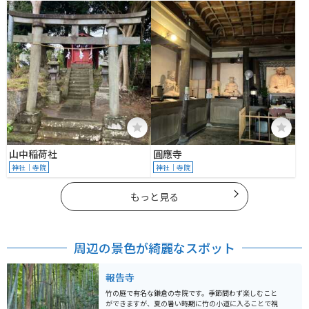
２６
４３
山中稲荷社
圓應寺
神社｜寺院
神社｜寺院
もっと見る
周辺の景色が綺麗なスポット
報告寺
竹の庭で有名な鎌倉の寺院です。季節問わず楽しむこと
ができますが、夏の暑い時期に竹の小道に入ることで視