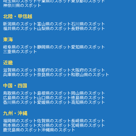
埼玉県のスポット
千葉県のスポット
東京都のスポット
神奈川県のスポット
北陸・甲信越
新潟県のスポット
富山県のスポット
石川県のスポット
福井県のスポット
山梨県のスポット
長野県のスポット
東海
岐阜県のスポット
静岡県のスポット
愛知県のスポット
三重県のスポット
近畿
滋賀県のスポット
京都府のスポット
大阪府のスポット
兵庫県のスポット
奈良県のスポット
和歌山県のスポット
中国・四国
鳥取県のスポット
島根県のスポット
岡山県のスポット
広島県のスポット
山口県のスポット
徳島県のスポット
香川県のスポット
愛媛県のスポット
高知県のスポット
九州・沖縄
福岡県のスポット
佐賀県のスポット
長崎県のスポット
熊本県のスポット
大分県のスポット
宮崎県のスポット
鹿児島県のスポット
沖縄県のスポット