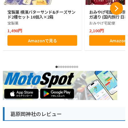
宝製菓 横濱バターサンド&チーズサン
おみやげ宅配便 神奈川
ド2種セット 16個入×2箱
ガ通り (国内旅行 日
宝製菓
おみやげ宅配便
1,490円
2,100円
Amazonで見る
Amazo
葛原岡神社のレビュー