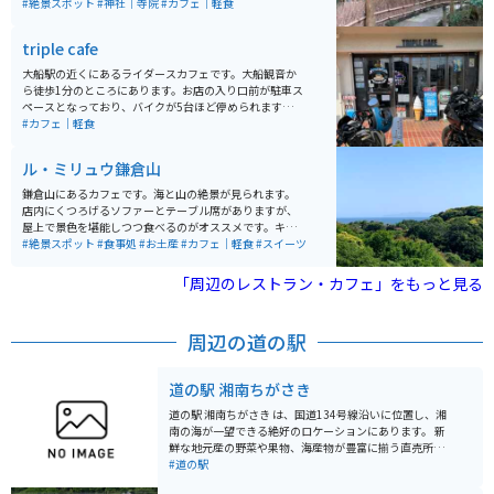
もあり、抹茶と小菓子を味わいながら竹林を眺めるとと
#絶景スポット
#神社｜寺院
#カフェ｜軽食
ても癒されます。
triple cafe
大船駅の近くにあるライダースカフェです。大船観音か
ら徒歩1分のところにあります。お店の入り口前が駐車ス
ペースとなっており、バイクが5台ほど停められます。ハ
ンバーガーが美味しいお店で、ボリュームのある「トリ
#カフェ｜軽食
プルバーガー」が1番人気のメニューになります。
ル・ミリュウ鎌倉山
鎌倉山にあるカフェです。海と山の絶景が見られます。
店内にくつろげるソファーとテーブル席がありますが、
屋上で景色を堪能しつつ食べるのがオススメです。キッ
シュやパンやケーキなどがいただけます。店内は禁煙で
#絶景スポット
#食事処
#お土産
#カフェ｜軽食
#スイーツ
すが、屋上では喫煙OKです。
「周辺のレストラン・カフェ」をもっと見る
周辺の道の駅
道の駅 湘南ちがさき
道の駅 湘南ちがさき は、国道134号線沿いに位置し、湘
南の海が一望できる絶好のロケーションにあります。 新
鮮な地元産の野菜や果物、海産物が豊富に揃う直売所
は、湘南の豊かな恵みを感じられるスポットです。朝ど
#道の駅
れの魚介類や、旬の野菜を使った惣菜、地元産の柑橘を