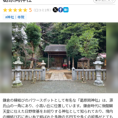
5
（口コミ1件）
#神社｜寺院
鎌倉の縁結びのパワースポットとして有名な『葛原岡神社』は、源
氏山の一角にあり、小高い丘に位置しています。鎌倉時代に後醍醐
天皇に仕えた日野俊基をお祀りする神社として知られており、境内
の縁結び石に赤い糸で結ばれた多数の五円玉や多くの絵馬がとても