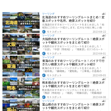
ツーリング
1
北海道のおすすめツーリングルートまとめ！定
番スポットや名所、絶景スポットを紹介
北海道のおすすめツーリングルートをまとめました！地
域別に13のルート紹介します。広大な大地と美しい自然
が広がり、四季折々の魅力を楽しめる観光スポットが数
モトスポット
2023-04-22
多くあります。バイクで北海道にツーリングに行く際は
ツーリング
0
参考にしてください。
大阪府のおすすめツーリングルート！絶景スポ
ットや観光スポットをまとめて紹介
大阪府のおすすめツーリングルートをまとめました！
「北部」「中部（市街地）」「南東部」の3つのルート紹
介します。歴史と近代が融合した魅力的なエリアで様々
モトスポット
2023-04-01
な楽しみ方ができます。バイクで大阪府にツーリングに
ツーリング
1
行く際は参考にしてください。
東海のおすすめツーリングルート！バイクで行
きたい絶景スポットや観光スポット紹介
東海のおすすめツーリングスポットをまとめました！
「岐阜県」「静岡県」「愛知県」「三重県」の各県の観
光地紹介します。自然豊かな山々や湖、温泉地が点在
モトスポット
2023-09-05
し、四季折々の景色を楽しめるスポットが多数ありま
ツーリング
0
す。バイクで東海にツーリングに行く際は参考にしてく
熊本県のおすすめツーリングルート！絶景スポ
ださい。
ットや観光スポットをまとめて紹介
熊本県のおすすめツーリングルートをまとめました！
「西部（市街地）」「南部」「阿蘇北部」「阿蘇南部」
の4つのルート紹介します。阿蘇山や天草諸島をはじめと
モトスポット
2023-04-08
した豊かな自然や、熊本城や水前寺成趣園など歴史ある
ツーリング
1
観光スポットが多数あり、様々な楽しみ方ができます。
富山県のおすすめツーリングルート！絶景スポ
バイクで熊本県にツーリングに行く際は参考にしてくだ
ットや観光スポットをまとめて紹介
さい。