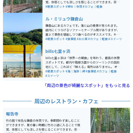
覚、体感としても涼しさを感じることができます。茶席
もあり、抹茶と小菓子を味わいながら竹林を眺めるとと
#絶景スポット
#神社｜寺院
#カフェ｜軽食
ても癒されます。
ル・ミリュウ鎌倉山
鎌倉山にあるカフェです。海と山の絶景が見られます。
店内にくつろげるソファーとテーブル席がありますが、
屋上で景色を堪能しつつ食べるのがオススメです。キッ
シュやパンやケーキなどがいただけます。店内は禁煙で
#絶景スポット
#食事処
#お土産
#カフェ｜軽食
#スイーツ
すが、屋上では喫煙OKです。
bills七里ヶ浜
bills七里ヶ浜は「世界一の朝食」を味わう、最高の休憩
スポットです。都内や箱根方面からのツーリングの目的
地として、これほど「映える」場所はありません。 オー
シャンビューの開放感がたまらなく、テラス席や窓際の
#絶景スポット
#海｜海岸｜岬
#食事処
#カフェ｜軽食
席からは、相模湾が一望できます。ヘルメットを脱い
#スイーツ
で、潮風を感じながら飲むコーヒーは格別です。 朝早く
「周辺の景色が綺麗なスポット」をもっと見る
から営業しているので、早朝ツーリング（朝ツー）の終
着点として「リコッタパンケーキ」を食べるのが、スイ
ーツ好きライダーの楽しみ方です。 billsが入っているビ
ル「WEEKEND HOUSE ALLEY」には駐車場があり、バイ
周辺のレストラン・カフェ
クも駐車可能です。目の前がすぐ134号線なので、駐車
から出発までの動線が非常にスムーズ。ただし、週末の
昼間は非常に混雑し、駐車場待ちの列ができることもあ
報告寺
るので、「早朝」を狙うのがおすすめです。
竹の庭で有名な鎌倉の寺院です。季節問わず楽しむこと
ができますが、夏の暑い時期に竹の小道に入ることで視
覚、体感としても涼しさを感じることができます。茶席