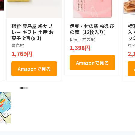
鎌倉 豊島屋 鳩サブ
伊豆・村の駅 桜えび
横
レー ギフト 土産 お
の舞（12枚入り）
入
菓子 8個 (x 1)
ッ
伊豆・村の駅
せ
豊島屋
ウ
1,398円
菓
1,769円
2,
お
土
Amazonで見る
祝
Amazonで見る