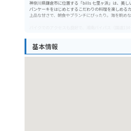
神奈川県鎌倉市に位置する「bills 七里ヶ浜」は、
パンケーキをはじめとするこだわりの料理を楽しめる
上品な甘さで、朝食やブランチにぴったり。海を眺め
バイクでのアクセスも良好で、湘南バイパス（国道13
もあるため、ツーリングの休憩地点としてもおすすめ
す。
基本情報
周辺には、江ノ電「七里ヶ浜駅」や、徒歩圏内には「
す。また、七里ヶ浜の海岸は、サーフィンや散策を楽
ます。お土産としては、billsオリジナルのジャムや
bills 七里ヶ浜では、地元の食材を活かしたメニュ
営業しているので、早起きして朝日を浴びながらの朝
してみてはいかがでしょうか。