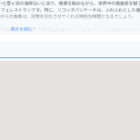
美しい七里ヶ浜の海岸沿いにあり、絶景を眺めながら、世界中の美食家を魅
カフェレストランです。特に、リコッタパンケーキは、ふわふわとした
ながらの食事は、日常を忘れさせてくれる特別な時間となるでしょう。
...続きを読む
4号線）沿いにあり、駐車場も完備されています。バイクを停めやすいス
です。海沿いの景観を楽しみながら、心地よい風を感じて訪れることが
鎌倉プリンスホテル」や「江ノ島水族館」など、観光スポットも点在し
しむ人々で賑わっており、夕暮れ時にはロマンチックな夕日を望むこと
コーヒーなども販売されており、自宅でもその味を楽しむことができます
ーも提供されており、湘南の海の幸や山の幸を堪能することもできます。早
食もおすすめです。心地よい音楽と、開放的な空間で、特別なひとときを