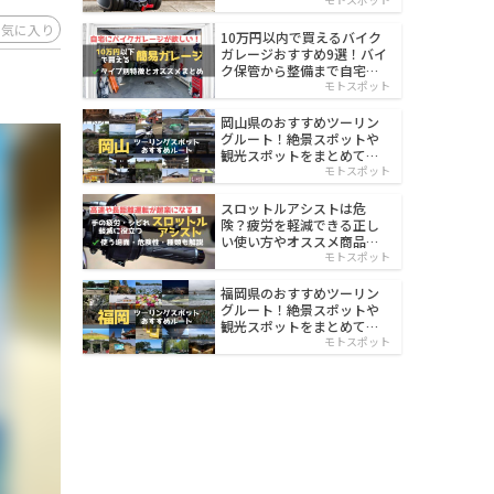
イルド
お気に入り
10万円以内で買えるバイク
ガレージおすすめ9選！バイ
ク保管から整備まで自宅で
楽々
モトスポット
岡山県のおすすめツーリン
グルート！絶景スポットや
観光スポットをまとめて紹
介
モトスポット
スロットルアシストは危
険？疲労を軽減できる正し
い使い方やオススメ商品を
紹介
モトスポット
福岡県のおすすめツーリン
グルート！絶景スポットや
観光スポットをまとめて紹
介
モトスポット