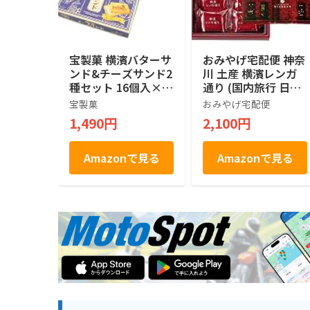
宝製菓 横濱バターサ
おみやげ宅配便 神奈
ンド&チーズサンド2
川 土産 横濱レンガ
種セット 16個入×2
通り (国内旅行 日本
箱
神奈川 お土産）
宝製菓
おみやげ宅配便
1,490円
2,100円
Amazonで見る
Amazonで見る