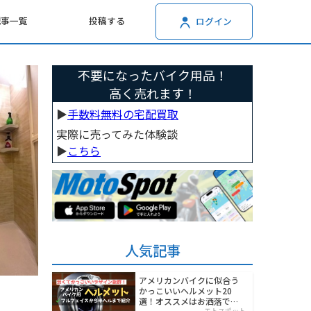
記事一覧
投稿する
ログイン
不要になったバイク用品！
高く売れます！
▶︎
手数料無料の宅配買取
実際に売ってみた体験談
▶︎
こちら
人気記事
アメリカンバイクに似合う
かっこいいヘルメット20
選！オススメはお洒落でワ
モトスポット