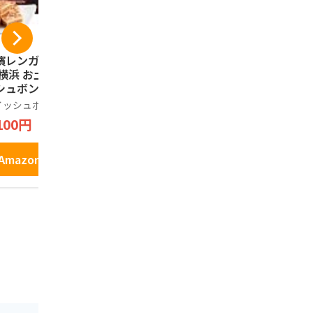
濱レンガ通り12個
鎌倉五郎 鎌倉半月 1
コロンバン
 横浜 お土産 ウイ
0枚入(抹茶・小倉 各
ック ギフト
シュボン お取り寄
5枚)
詰め合わせ
 ギフト 贈答用 お
お菓子 銘店
イッシュボン
鎌倉五郎
コロンバン
子 焼菓子 お年賀
ント 缶 プ
100円
2,100円
648円
81
中元 お歳暮 帰省
クッキー 9
産 プレゼント お
い
Amazonで見る
Amazonで見る
Amazo