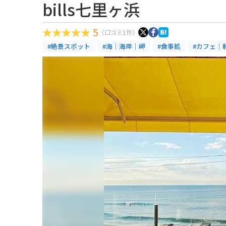
bills七里ヶ浜
5
（口コミ1件）
#絶景スポット
#海｜海岸｜岬
#食事処
#カフェ｜