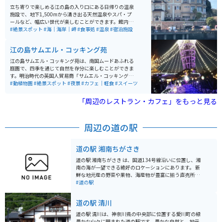
立ち寄りで楽しめる江の島の入り口にある日帰りの温泉
施設で、地下1,500mから湧き出る天然温泉やスパ・プ
ールなど、幅広い世代が楽しむことができます。館内か
らは江の島の美しい風景だけではなく、雄大な富士山も
#絶景スポット
#海｜海岸｜岬
#食事処
#温泉
#宿泊施設
一望でき、海と山を両方楽しむことができます。宿泊も
可能なので、江の島で一日過ごしたい方にもおすすめで
江の島サムエル・コッキング苑
す。
江の島サムエル・コッキング苑は、南国ムードあふれる
庭園で、四季を通じて自然を存分に楽しむことができま
す。明治時代の英国人貿易商「サムエル・コッキング」
に由来する和洋折衷の植物園です。 ここには世界中の珍
#動植物園
#絶景スポット
#夜景
#カフェ｜軽食
#スイーツ
しい植物が集められていて、藤沢市指定の天然記念物の
「クックアロウカリア」や「シマナンヨウスギ」、「ツ
「周辺のレストラン・カフェ」をもっと見る
カミヒイラギ」なども生育しています。また、関東大震
災などで失われたサムエル氏の温室跡も見学することが
できます。苑内には藤沢市と関連の深い姉妹都市エリア
周辺の道の駅
もあります。 松本館では本格的な蕎麦を楽しんだり、蕎
麦打ち体験もできます。マイアミビーチ広場では片瀬海
岸とヨットハーバーを望むウッドデッキでフレンチトー
道の駅 湘南ちがさき
ストなどを楽しむことができます。ポリョン広場では韓
国の国花である「ムクゲ」などを観賞することができま
道の駅 湘南ちがさき は、国道134号線沿いに位置し、湘
す。春澤園では中国の伝統的な建築物を見ることができ
南の海が一望できる絶好のロケーションにあります。 新
ます。ウィンザー広場には美しい「カナディアンロー
鮮な地元産の野菜や果物、海産物が豊富に揃う直売所
ズ」が植えられています。
は、湘南の豊かな恵みを感じられるスポットです。朝ど
#道の駅
れの魚介類や、旬の野菜を使った惣菜、地元産の柑橘を
使ったジュースなど、湘南の味覚を堪能できます。 ま
道の駅 清川
た、レストランでは、しらす丼や地魚を使った料理な
ど、地元の食材を活かしたメニューが楽しめます。海を
道の駅 清川は、神奈川県の中央部に位置する愛川町の緑
眺めながら食事ができるテラス席もあり、潮風を感じな
豊かな山々に囲まれた道の駅です。豊かな自然と、地元