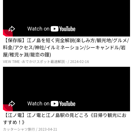
【保存版】江ノ島を短く完全解説(楽しみ方/観光地/グルメ/
料金/アクセス/神社/イルミネーション/シーキャンドル/岩
屋/稚児ヶ淵/龍恋の鐘)
VIEW TIME -おでかけスポット最速解説 - / 2024-02-16
【江ノ電】江ノ電と江ノ島駅の見どころ《日帰り観光にお
すすめ！》
カッターシャツ旅行 / 2023-04-21