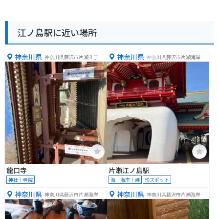
江ノ島駅に近い場所
神奈川県
神奈川県
神奈川県藤沢市片瀬３丁目
神奈川県藤沢市片瀬海岸２
１３−３７
丁目１５
龍口寺
片瀬江ノ島駅
神社｜寺院
海｜海岸｜岬
珍スポット
神奈川県
神奈川県
神奈川県藤沢市片瀬海岸２
神奈川県藤沢市片瀬海岸２
丁目２０－１２
丁目１９−１