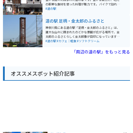
がらゆったりとした時間を過ごせます。 バイクで訪れる
の新鮮な食材を使った料理が魅力です。 バイクで訪れる
方には、無料の駐輪場が用意されているので安心です。
際は、宮ヶ瀬湖やヤビツ峠など、周辺のワインディング
#道の駅
国道134号線は、海岸線を走る風光明媚なルートなの
ロードをツーリングする拠点としても最適です。道の駅
で、ツーリングの休憩スポットとしても最適です。近隣
には、バイクスタンドも完備されています。 地元の特産
道の駅 足柄・金太郎のふるさと
には、江の島や鎌倉などの人気観光スポットも点在して
品である、新鮮な野菜や果物、手作りジャムなどが人気
おり、足を延ばしてみるのも良いでしょう。 道の駅 湘南
です。また、レストランでは、地元産の食材をふんだん
神奈川県にある道の駅「足柄・金太郎のふるさと」は、
ちがさき では、定期的にイベントも開催されています。
に使った料理を楽しむことができます。特に、地元産の
雄大な山々に囲まれたのどかな景観が広がる場所で、金
地元のアーティストによるライブや、季節のイベントな
猪肉を使った「猪肉丼」は、ここでしか味わえない人気
太郎のふるさとらしく金太郎像が目印になっています。
ど、湘南の文化に触れることができる機会です。イベン
メニューです。
リニューアルされた施設は清潔感があり、広くはない店
#道の駅
#カフェ｜軽食
#ソフトクリーム
ト情報は、公式ウェブサイトで確認できます。 お土産に
内に地元の特産品がぎっしり並び、試食も豊富で選ぶ楽
は、湘南名物のしらすを使った加工品や、地元産の柑橘
しさがあります。地元のお肉やそばなどグルメも充実し
「周辺の道の駅」をもっと見る
を使ったお菓子などがおすすめです。 少し足を延ばせ
ており、ドライブやツーリングの休憩スポットとして最
ば、茅ヶ崎サザンCという商業施設があり、地元の名産
適。名物は折り畳まれたようなユニークな形のソフトク
品を購入することもできます。茅ヶ崎市はサザンオール
リームで、きんたろうの斧を模したスプーンが添えられ
スターズの桑田佳祐さんの出身地としても知られてお
ているのも面白いポイント。旅の途中にほっこり楽しめ
り、ゆかりの地を巡るのもおすすめです。
オススメスポット紹介記事
る寄り道スポットです。