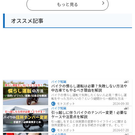
もっと見る
オススメ記事
バイク知識
0
バイクの慣らし運転は必要？失敗しない方法や
中古車でもやるべき理由を解説
バイクの慣らし運転で失敗したくない人必見！慣らし運
転をやった方がいいの？という疑問から一般的な方法、
メーカ推奨の方法まで具体的に解説します。注意点や中
モトスポット
2024-09-30
古車でもやった方がいいのか慣らし運転後にやるべきこ
バイク知識
0
ともまとめたので、これからバイクを買おうとしている
引っ越しに伴うバイクのナンバー変更！必要な
人は参考にしてください。
ケースや注意点を解説
引っ越しをすると住民票の変更やライフラインに関する
住所変更など、さまざまな手続きが必要です。そしてバ
イク乗りの場合は、住所変更やナンバー変更といったバ
モトスポット
2026-07-20
イクに関する手続きも忘れてはいけません。しかし、必
バイク用品
0