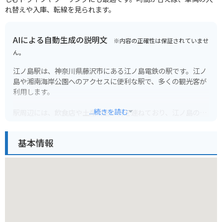
れ替えや入庫、転線を見られます。
AIによる自動生成の説明文
※内容の正確性は保証されていませ
ん。
江ノ島駅は、神奈川県藤沢市にある江ノ島電鉄の駅です。江ノ
島や湘南海岸公園へのアクセスに便利な駅で、多くの観光客が
利用します。
...続きを読む
駅周辺には、飲食店や土産物店が軒を連ねており、江ノ島の雰
囲気を楽しむことができます。また、江ノ島電鉄は、路面電車
ならではの景色を楽しむことができるのも魅力です。特に、江
基本情報
ノ島駅周辺は、海沿いを走る区間があり、相模湾と江ノ島の絶
景を眺めることができます。
バイクで訪れる場合は、江ノ島周辺にいくつか駐車場がありま
す。ただし、観光シーズン中は混雑が予想されるため、時間に
余裕を持って到着することをおすすめします。また、江ノ島大
橋は、歩行者と自転車が優先なので、バイクは徐行運転を心が
けましょう。