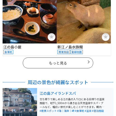
江の島小屋
新江ノ島水族館
食事処
商業施設
動植物園
もっと見る
周辺の景色が綺麗なスポット
江の島アイランドスパ
立ち寄りで楽しめる江の島の入り口にある日帰りの温泉
施設で、地下1,500mから湧き出る天然温泉やスパ・プ
ールなど、幅広い世代が楽しむことができます。館内か
らは江の島の美しい風景だけではなく、雄大な富士山も
#絶景スポット
#海｜海岸｜岬
#食事処
#温泉
#宿泊施設
一望でき、海と山を両方楽しむことができます。宿泊も