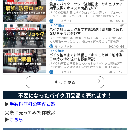
要な手続きや手順がわからないという方も多いのではな
最強のバイクロックで盗難防止！セキュリティ
いでしょうか。ライダー引っ越したらバイクのナンバー
効果抜群のオススメ商品を紹介
を変えないといけないの？ライダー引っ越し先でも原付
に乗る場合、どんな手続きが必要か知りたいライダー引
バイクの盗難対策にバイクロックは必須です！チェーン
っ越したけど忙しくて住所変更もナンバー変更もしてい
ロック、U字ロック、ブレードロックなど様々なタイプが
ない・・・今回はこのような疑問・お悩みにお
あるので自分の用途に合った使いやすいものを選びまし
モトスポット
2023-05-08
ょう。この記事ではバイクロックの種類と特徴、それぞ
バイク用品
0
れ最強の商品を紹介します。
バイク用リュックおすすめ10選！高機能で疲れ
ないモデルと選び方
バイクで荷物を楽に積載したい人必見！リュックなら全
ての荷物を一つにして、常に持ち運べるので手間も盗ま
れる心配もありません。腰や肩の負担を軽減して通勤通
モトスポット
2024-04-14
学・ツーリングを快適にできるオススメリュックを紹介
バイク知識
0
します。
バイク納車までに準備しておくことは？納車当
日の持ち物と流れを徹底解説
バイク納車日の準備をしていますか？バイクの契約が完
了すれば、あとは納車を待つだけですが、実はその待っ
ている間に準備しておくことはたくさんあります。納車
モトスポット
2022-12-26
当日に慌てずに済むよう、しっかり確認して準備してお
きましょう。
もっと見る
不要になったバイク用品高く売れます！
▶︎
手数料無料の宅配買取
実際に売ってみた体験談
▶︎
こちら