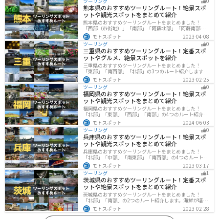
ツーリング
0
熊本県のおすすめツーリングルート！絶景スポ
ットや観光スポットをまとめて紹介
熊本県のおすすめツーリングルートをまとめました！
「西部（市街地）」「南部」「阿蘇北部」「阿蘇南部」
の4つのルート紹介します。阿蘇山や天草諸島をはじめと
モトスポット
2023-04-08
した豊かな自然や、熊本城や水前寺成趣園など歴史ある
ツーリング
0
観光スポットが多数あり、様々な楽しみ方ができます。
三重県のおすすめツーリングルート！定番スポ
バイクで熊本県にツーリングに行く際は参考にしてくだ
ットやグルメ、絶景スポットを紹介
さい。
三重県のおすすめツーリングルートをまとめました！
「東部」「南西部」「北部」の3つのルート紹介します。
標高の高いスカイラインからリアス式海岸まであるの
モトスポット
2023-02-25
で、飽きることなくツーリングを堪能できます。バイク
ツーリング
0
で三重県にツーリングに行く際は参考にしてください。
福岡県のおすすめツーリングルート！絶景スポ
ットや観光スポットをまとめて紹介
福岡県のおすすめツーリングルートをまとめました！
「北部」「東部」「西部」「南部」の4つのルート紹介し
ます。豊かな自然から歴史ある名所、グルメまで多彩な
モトスポット
2024-06-03
魅力が詰まっており、様々な楽しみ方ができます。バイ
ツーリング
0
クで福岡県にツーリングに行く際は参考にしてくださ
兵庫県のおすすめツーリングルート！絶景スポ
い。
ットや観光スポットをまとめて紹介
兵庫県のおすすめツーリングルートをまとめました！
「北部」「中部」「南東部」「南西部」の4つのルート紹
介します。自然豊かな山を堪能できる北部と中部、街中
モトスポット
2023-03-17
で海辺の南部と違った楽しみ方ができます。バイクで兵
ツーリング
1
庫県にツーリングに行く際は参考にしてください。
茨城県のおすすめツーリングルート！定番スポ
ットや絶景スポットをまとめて紹介
茨城県のおすすめツーリングルートをまとめました！
「北部」「南部」の2つのルート紹介します。海鮮が堪能
できる港や梅の景勝地、自然豊かな山々があるのでツー
モトスポット
2023-02-28
リングにもってこいです。バイクで茨城県にツーリング
に行く際は参考にしてください。