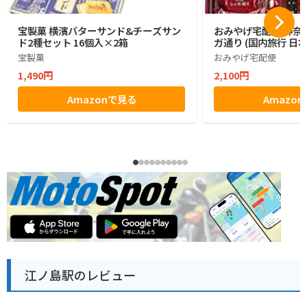
宝製菓 横濱バターサンド&チーズサン
おみやげ宅配便 神奈川
ド2種セット 16個入×2箱
ガ通り (国内旅行 日
宝製菓
おみやげ宅配便
1,490円
2,100円
Amazonで見る
Amazo
江ノ島駅のレビュー