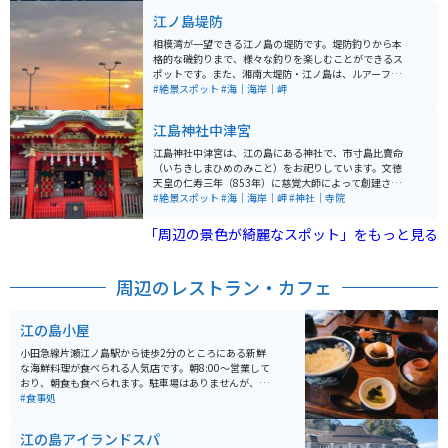
可能なので、江の島で一日過ごしたい方にもおすすめで
江ノ島堤防
す。
相模湾が一望できる江ノ島の堤防です。堤防釣りから本
格的な磯釣りまで、様々な釣りを楽しむことができるス
ポットです。また、湘南大堤防・江ノ島は、ルアーフィ
ッシング（エギング、アジング、メバリング、ショアジ
#絶景スポット
#海｜海岸｜岬
ギング）にも適した釣り場として人気があります。昼間
は駐車場も混雑しています。特に夏のオンシーズンは渋
江島神社中津宮
滞です。朝は釣り人がいる程度で空いています。駐車場
とトイレもあります。海を見られるだけなので、飲食店
江島神社中津宮は、江の島にある神社で、市寸島比賣命
はありません。
（いちきしまひめのみこと）をお祀りしています。文徳
天皇の仁寿三年（853年）に慈覚大師によって創建さ
れ、江島神社の三宮の一つとして重要な役割を担ってい
#絶景スポット
#海｜海岸｜岬
#神社｜寺院
ます。江島神社は日本三大弁財天の一つとされ、多くの
参拝者が訪れる名所です。中津宮は、もともと上之宮と
「周辺の景色が綺麗なスポット」をもっと見る
呼ばれ、海の安全や航海の神様として信仰されていま
す。現在の社殿は元禄2年（1689年）に再建されたもの
です。
周辺のレストラン・カフェ
江の島小屋
小田急線片瀬江ノ島駅から徒歩2分のところにある新鮮
な海鮮料理が食べられる人気店です。朝8:00～営業して
おり、朝食も食べられます。駐車場はありませんが、お
店から徒歩１分のところに江ノ電駐車センターがあり、
#食事処
バイクも駐車できます。お昼時間帯は混雑していている
ので、早めにいって外の待合席で待機しておくと良いで
江の島アイランドスパ
す。