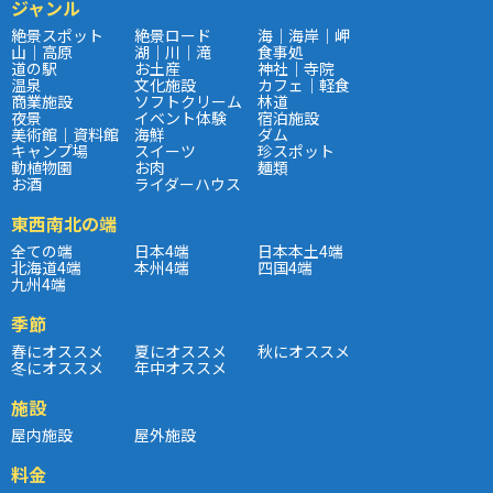
ジャンル
絶景スポット
絶景ロード
海｜海岸｜岬
山｜高原
湖｜川｜滝
食事処
道の駅
お土産
神社｜寺院
温泉
文化施設
カフェ｜軽食
商業施設
ソフトクリーム
林道
夜景
イベント体験
宿泊施設
美術館｜資料館
海鮮
ダム
キャンプ場
スイーツ
珍スポット
動植物園
お肉
麺類
お酒
ライダーハウス
東西南北の端
全ての端
日本4端
日本本土4端
北海道4端
本州4端
四国4端
九州4端
季節
春にオススメ
夏にオススメ
秋にオススメ
冬にオススメ
年中オススメ
施設
屋内施設
屋外施設
料金