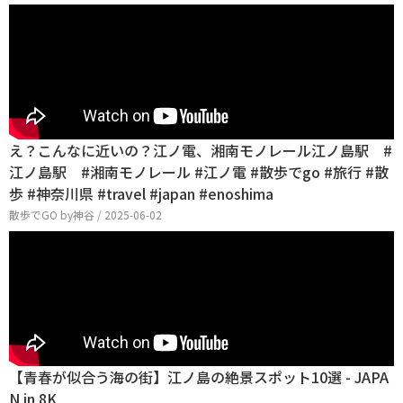
え？こんなに近いの？江ノ電、湘南モノレール江ノ島駅 #
江ノ島駅 #湘南モノレール #江ノ電 #散歩でgo #旅行 #散
歩 #神奈川県 #travel #japan #enoshima
散歩でGO by神谷 / 2025-06-02
【青春が似合う海の街】江ノ島の絶景スポット10選 - JAPA
N in 8K