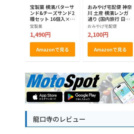
宝製菓 横濱バターサ
おみやげ宅配便 神奈
ンド&チーズサンド2
川 土産 横濱レンガ
種セット 16個入×2
通り (国内旅行 日本
箱
神奈川 お土産）
宝製菓
おみやげ宅配便
1,490円
2,100円
Amazonで見る
Amazonで見る
龍口寺のレビュー