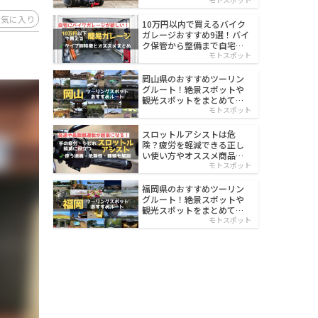
イルド
お気に入り
10万円以内で買えるバイク
ガレージおすすめ9選！バイ
ク保管から整備まで自宅で
楽々
モトスポット
岡山県のおすすめツーリン
グルート！絶景スポットや
観光スポットをまとめて紹
介
モトスポット
スロットルアシストは危
険？疲労を軽減できる正し
い使い方やオススメ商品を
紹介
モトスポット
福岡県のおすすめツーリン
グルート！絶景スポットや
観光スポットをまとめて紹
介
モトスポット