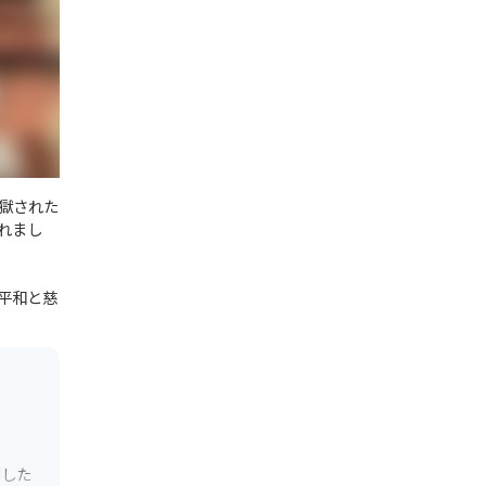
獄された
れまし
平和と慈
刻した