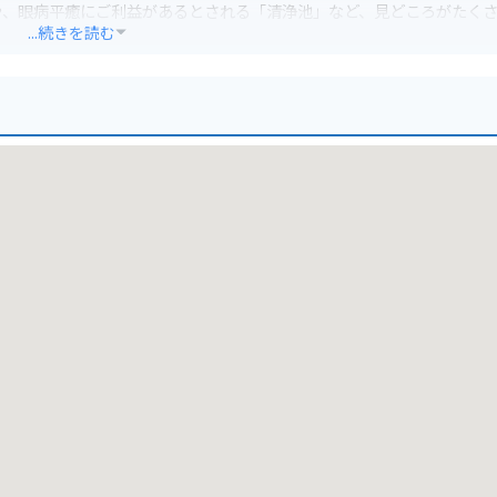
や、眼病平癒にご利益があるとされる「清浄池」など、見どころがたく
...続きを読む
も知られており、四季折々の美しい景色を楽しむことができます。バイ
心です。
点在しているので、合わせて訪れてみてはいかがでしょうか。