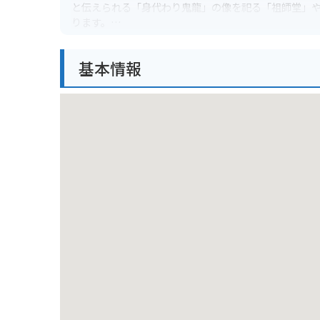
と伝えられる「身代わり鬼龍」の像を祀る「祖師堂」
ります。
また、龍口寺は、春には桜、秋には紅葉の名所として
基本情報
れる場合は、境内には駐車場も完備されているので安
龍口寺周辺には、江ノ島や鎌倉など、観光スポットも