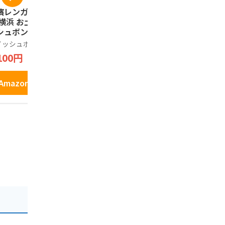
濱レンガ通り12個
鎌倉五郎 鎌倉半月 1
コロンバン
 横浜 お土産 ウイ
0枚入(抹茶・小倉 各
ック ギフト
シュボン お取り寄
5枚)
詰め合わせ
 ギフト 贈答用 お
お菓子 銘店
イッシュボン
鎌倉五郎
コロンバン
子 焼菓子 お年賀
ント 缶 プ
100円
2,100円
648円
81
中元 お歳暮 帰省
クッキー 9
産 プレゼント お
い
Amazonで見る
Amazonで見る
Amazo