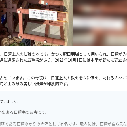
、日蓮上人の法難の地です。かつて龍口刑場として用いられ、日蓮が入
に選定された五重塔があり、2021年10月1日には本堂が新たに建立さ
占めています。この寺院は、日蓮上人の教えを今に伝え、訪れる人々に
海と山の緑の美しい風景が印象的です。
ていません。
歴史ある日蓮宗のお寺です。
開基である日蓮ゆかりの寺院として有名です。境内には、日蓮が自ら彫