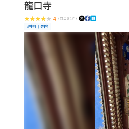
龍口寺
4
（口コミ1件）
#神社｜寺院