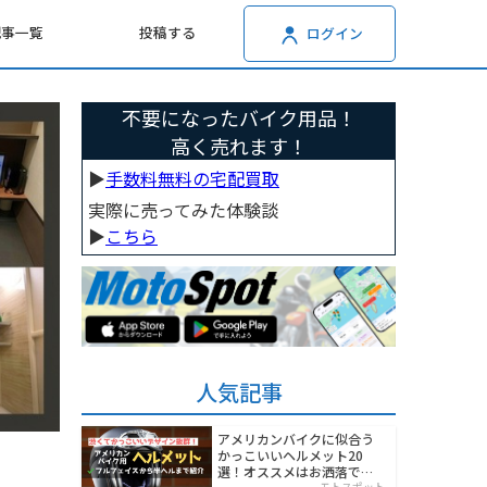
記事一覧
投稿する
ログイン
不要になったバイク用品！
高く売れます！
▶︎
手数料無料の宅配買取
実際に売ってみた体験談
▶︎
こちら
人気記事
アメリカンバイクに似合う
かっこいいヘルメット20
選！オススメはお洒落でワ
モトスポット