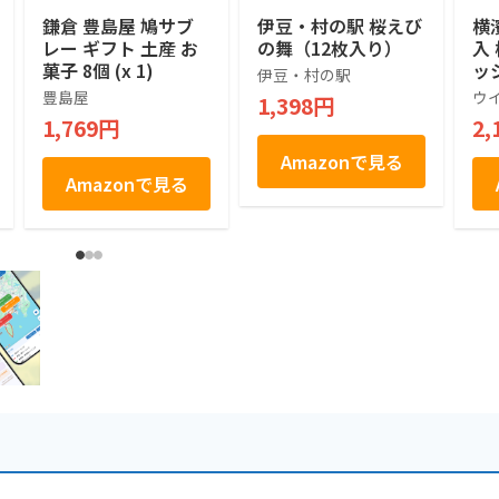
鎌倉 豊島屋 鳩サブ
伊豆・村の駅 桜えび
横
レー ギフト 土産 お
の舞（12枚入り）
入
菓子 8個 (x 1)
ッ
伊豆・村の駅
せ
豊島屋
ウ
1,398円
菓
1,769円
2,
お
土
Amazonで見る
祝
Amazonで見る