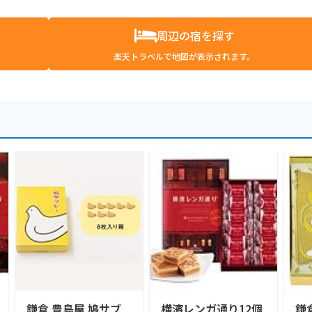
周辺の宿を探す
楽天トラベルで地図が表示されます。
鎌倉 豊島屋 鳩サブ
横濱レンガ通り12個
鎌