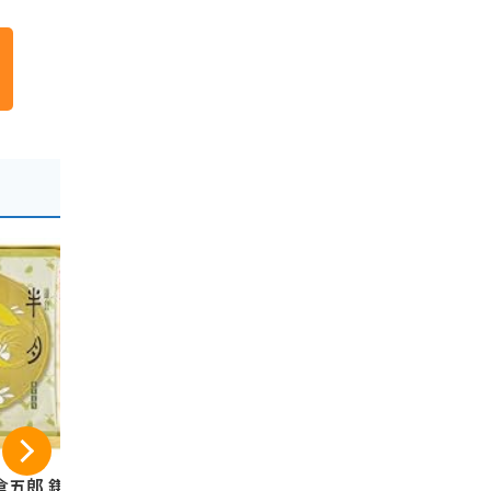
倉五郎 鎌倉半月 1
伊豆・村の駅 桜えび
コロンバン