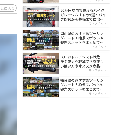
イルド
お気に入り
10万円以内で買えるバイク
ガレージおすすめ9選！バイ
ク保管から整備まで自宅で
楽々
モトスポット
岡山県のおすすめツーリン
グルート！絶景スポットや
観光スポットをまとめて紹
介
モトスポット
スロットルアシストは危
険？疲労を軽減できる正し
い使い方やオススメ商品を
紹介
モトスポット
福岡県のおすすめツーリン
グルート！絶景スポットや
観光スポットをまとめて紹
介
モトスポット