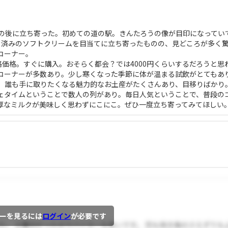
りの後に立ち寄った。初めての道の駅。きんたろうの像が目印になってい
ック済みのソフトクリームを目当てに立ち寄ったものの、見どころが多く
コーナー。
格価格。すぐに購入。おそらく都会？では4000円くらいするだろうと思
コーナーが多数あり。少し寒くなった季節に体が温まる試飲がとてもあ
。誰も手に取りたくなる魅力的なお土産がたくさんあり、目移りばかり
ェタイムということで数人の列があり。毎日人気ということで、普段の
厚なミルクが美味しく思わずにこにこ。ぜひ一度立ち寄ってみてほしい
ーを見るには
ログイン
が必要です