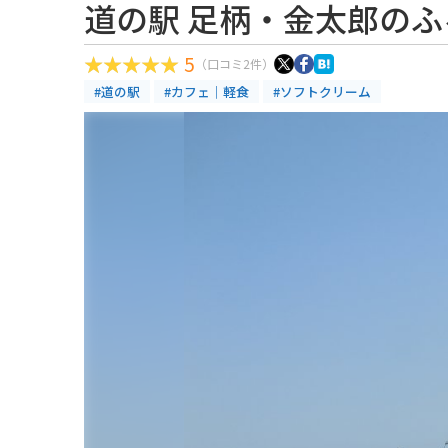
道の駅 足柄・金太郎のふ
5
（口コミ2件）
#道の駅
#カフェ｜軽食
#ソフトクリーム