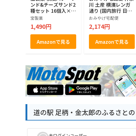
ンド&チーズサンド2
川 土産 横濱レンガ
種セット 16個入×2
通り (国内旅行 日本
箱
神奈川 お土産）
宝製菓
おみやげ宅配便
1,490円
2,174円
Amazonで見る
Amazonで見る
道の駅 足柄・金太郎のふるさと
未ログインユーザー