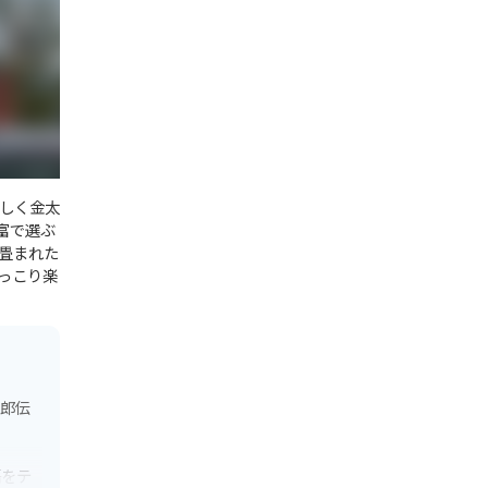
しく金太
富で選ぶ
畳まれた
っこり楽
太郎伝
語をテ