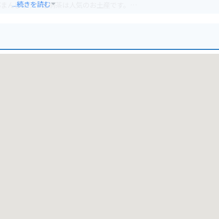
...続きを読む
郎まんじゅうや足柄茶は人気のお土産です。
用できます。富士山を望む絶景ポイントやワインディングロードなど、