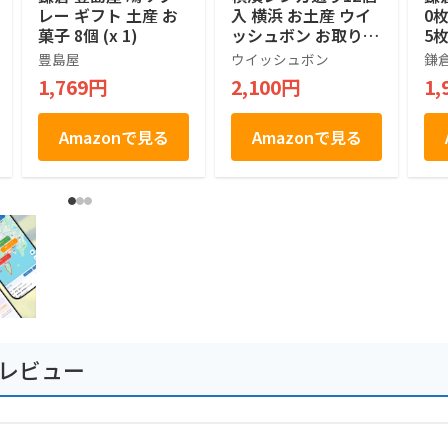
レー ギフト 土産 お
入 横浜 お土産 ウイ
0
菓子 8個 (x 1)
ッシュボン お取り寄
5枚
せ ギフト 贈答用 お
豊島屋
ウイッシュボン
鎌
菓子 焼菓子 お年賀
1,769円
2,100円
1,
お中元 お歳暮 帰省
土産 プレゼント お
祝い
Amazonで見る
Amazonで見る
のレビュー