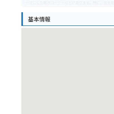
ーマにした展示コーナーなどがあります。特に、金太
バイクで訪れる際は、道の駅に併設された駐車場が利
基本情報
はツーリングスポットも豊富です。