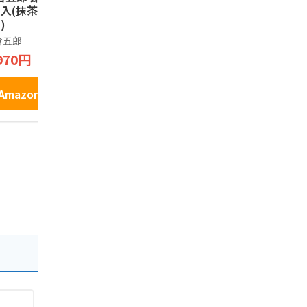
枚入(抹茶・小倉 各
の舞（12枚入り）
ック ギフト
)
詰め合わせ
伊豆・村の駅
お菓子 銘店
倉五郎
コロンバン
1,398円
ント 缶 プ
970円
648円
81
クッキー 9
Amazonで見る
Amazonで見る
Amazo