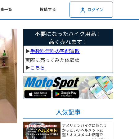
記事一覧
投稿する
ログイン
不要になったバイク用品！
高く売れます！
▶︎
手数料無料の宅配買取
実際に売ってみた体験談
▶︎
こちら
人気記事
アメリカンバイクに似合う
かっこいいヘルメット20
選！オススメはお洒落でワ
モトスポット