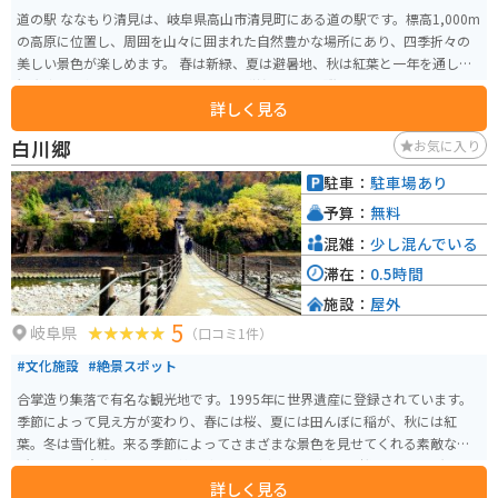
道の駅 ななもり清見は、岐阜県高山市清見町にある道の駅です。標高1,000m
の高原に位置し、周囲を山々に囲まれた自然豊かな場所にあり、四季折々の
美しい景色が楽しめます。 春は新緑、夏は避暑地、秋は紅葉と一年を通して
観光客に人気のスポットです。また、隣接する「飛騨清見高原スキー場」も
詳しく見る
あり、冬はウィンタースポーツも楽しめます。 地元の特産品を販売するショ
ップでは、飛騨牛や新鮮な野菜、手作りパンなどが人気です。レストランで
白川郷
お気に入り
は、地元の食材を使った料理を味わうことができます。 バイクで訪れる際
は、駐車場も広く、休憩場所としても最適です。ただし、山岳地帯のため、
駐車：
駐車場あり
天候の変化に注意が必要です。防寒対策や雨具の準備を忘れずにお出かけく
予算：
無料
ださい。 周辺には、温泉施設やキャンプ場などもあり、観光拠点としても便
利です。
混雑：
少し混んでいる
滞在：
0.5時間
施設：
屋外
5
岐阜県
（口コミ1件）
#文化施設
#絶景スポット
合掌造り集落で有名な観光地です。1995年に世界遺産に登録されています。
季節によって見え方が変わり、春には桜、夏には田んぼに稲が、秋には紅
葉。冬は雪化粧。来る季節によってさまざまな景色を見せてくれる素敵な場
所です。 注意点として、季節の変わり目（5月ごろ）は、桜もなく稲も無いの
詳しく見る
で、少し物寂しい感じの景色になります。 そのほか「ひぐらしのなく頃に」