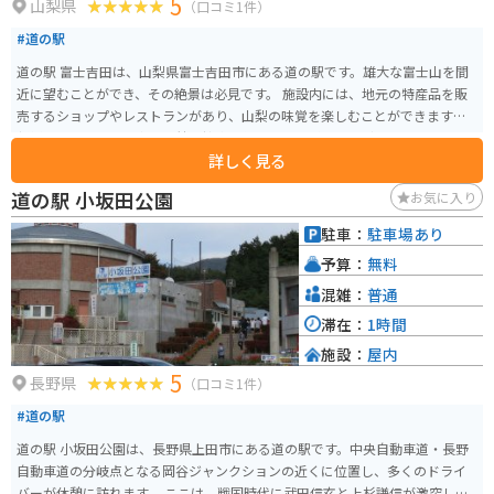
5
山梨県
（口コミ1件）
#道の駅
道の駅 富士吉田は、山梨県富士吉田市にある道の駅です。雄大な富士山を間
近に望むことができ、その絶景は必見です。 施設内には、地元の特産品を販
売するショップやレストランがあり、山梨の味覚を楽しむことができます。
新鮮な野菜や果物、富士山麓の銘水を使用した地ビールなど、お土産探しに
詳しく見る
も最適です。また、富士山レーダードーム館が併設されており、富士山の歴
史や文化に触れることができます。 バイクで訪れる場合、道の駅 富士吉田
道の駅 小坂田公園
お気に入り
は、富士山周辺のツーリングの拠点としても最適です。広々とした駐車場が
あり、休憩スポットとしても利用できます。富士山スカイラインや富士パノ
駐車：
駐車場あり
ラマラインなど、絶景のワインディングロードへのアクセスも良好です。 周
予算：
無料
辺には、富士急ハイランドや忍野八海などの観光スポットも点在しており、
観光の拠点としても最適です。
混雑：
普通
滞在：
1時間
施設：
屋内
5
長野県
（口コミ1件）
#道の駅
道の駅 小坂田公園は、長野県上田市にある道の駅です。中央自動車道・長野
自動車道の分岐点となる岡谷ジャンクションの近くに位置し、多くのドライ
バーが休憩に訪れます。 ここは、戦国時代に武田信玄と上杉謙信が激突した