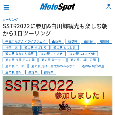
ツーリング
SSTR2022に参加&白川郷観光も楽しむ朝
から1日ツーリング
千里浜なぎさドライブウェイ
山梨県
岐阜県
白川郷
石川県
神奈川県
道の駅 すばしり
道の駅 とよとみ
道の駅 ななもり清見
道の駅 にらさき
道の駅 ふじおやま
道の駅 今井 恵みの里
道の駅 富士吉田
道の駅 小坂田公園
道の駅 白川郷
道の駅 足柄・金太郎のふるさと
道の駅 風穴の里
道の駅 高松
長野県
静岡県