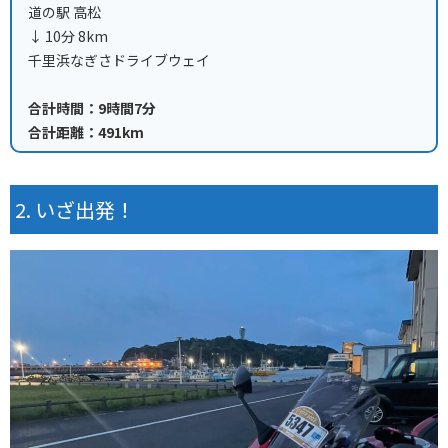
道の駅 高松
↓ 10分 8km
千里浜なぎさドライブウェイ
合計時間：9時間7分
合計距離：491km
いざ出発！