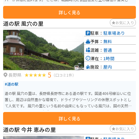
「川中島の戦い」の舞台となった場所としても知られています。周辺には史
詳しく見る
跡も多く点在し、歴史を感じながらツーリングを楽しむことができます。 道
の駅には、地元の農産物や特産品を販売する直売所、レストラン、軽食コー
道の駅 風穴の里
お気に入り
ナーなどがあります。地元産の新鮮な野菜や果物はもちろん、信州そばや山
賊焼きなど、地元グルメも堪能できます。 バイクで訪れる場合、道の駅から
駐車：
駐車場あり
少し走った場所にある「姨捨SA」からの夜景がおすすめです。善光寺平の夜
予算：
無料
景を一望できる絶景スポットとして知られており、ロマンチックなひととき
を過ごせます。 また、道の駅周辺には、温泉施設も点在しています。ツーリ
混雑：
普通
ングで疲れた体を癒やすのに最適です。
滞在：
1時間
施設：
屋内
5
長野県
（口コミ1件）
#道の駅
道の駅 風穴の里は、長野県長野市にある道の駅です。国道406号線沿いに位
置し、周辺は自然豊かな環境で、ドライブやツーリングの休憩スポットとし
て人気です。 風穴の里という名前の由来にもなっている風穴は、国の天然記
念物に指定されている貴重なもので、夏でも冷たい風が吹き出す場所として
詳しく見る
知られています。周辺には遊歩道が整備されているので、自然を感じながら
散策を楽しむことができます。 また、地元で採れた新鮮な野菜や果物を販売
道の駅 今井 恵みの里
お気に入り
する農産物直売所や、地元の食材を使った料理を提供するレストランもあり
ます。バイクで訪れる場合、駐車場も広く停めやすいので安心です。 長野市