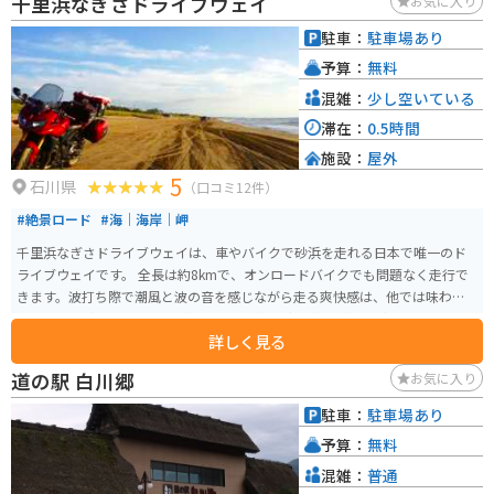
千里浜なぎさドライブウェイ
お気に入り
駐車：
駐車場あり
予算：
無料
混雑：
少し空いている
滞在：
0.5時間
施設：
屋外
5
石川県
（口コミ12件）
#絶景ロード
#海｜海岸｜岬
千里浜なぎさドライブウェイは、車やバイクで砂浜を走れる日本で唯一のド
ライブウェイです。 全長は約8kmで、オンロードバイクでも問題なく走行で
きます。波打ち際で潮風と波の音を感じながら走る爽快感は、他では味わえ
ません。 日中でももちろん楽しめますが、夕方、水平線へと沈む夕日をバッ
詳しく見る
クに走るのがオススメです。 バイクを停車して写真撮影を行うことも可能で
すが、スタンドが沈みやすいので、スタンド版を用意した方が良いです。 注
道の駅 白川郷
お気に入り
意点としては、砂が乾いて白くなっている箇所と、海ギリギリのところはタ
イヤが取られやすいので、真ん中の踏み固められた箇所を走るようにしまし
駐車：
駐車場あり
ょう。
予算：
無料
混雑：
普通