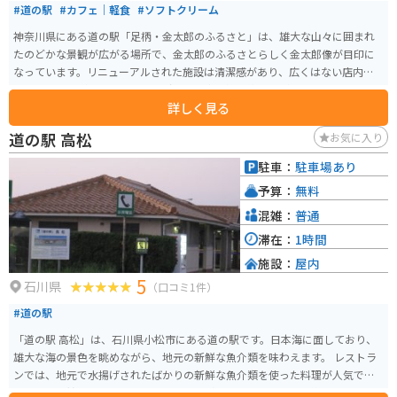
#道の駅
#カフェ｜軽食
#ソフトクリーム
神奈川県にある道の駅「足柄・金太郎のふるさと」は、雄大な山々に囲まれ
たのどかな景観が広がる場所で、金太郎のふるさとらしく金太郎像が目印に
なっています。リニューアルされた施設は清潔感があり、広くはない店内に
地元の特産品がぎっしり並び、試食も豊富で選ぶ楽しさがあります。地元の
詳しく見る
お肉やそばなどグルメも充実しており、ドライブやツーリングの休憩スポッ
トとして最適。名物は折り畳まれたようなユニークな形のソフトクリーム
道の駅 高松
お気に入り
で、きんたろうの斧を模したスプーンが添えられているのも面白いポイン
ト。旅の途中にほっこり楽しめる寄り道スポットです。
駐車：
駐車場あり
予算：
無料
混雑：
普通
滞在：
1時間
施設：
屋内
5
石川県
（口コミ1件）
#道の駅
「道の駅 高松」は、石川県小松市にある道の駅です。日本海に面しており、
雄大な海の景色を眺めながら、地元の新鮮な魚介類を味わえます。 レストラ
ンでは、地元で水揚げされたばかりの新鮮な魚介類を使った料理が人気で
す。特に、甘みのある「加能ガニ」や脂がのった「寒ブリ」は絶品です。お土