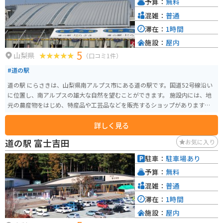
予算：
無料
混雑：
普通
滞在：
1時間
施設：
屋内
5
山梨県
（口コミ1件）
#道の駅
道の駅 にらさきは、山梨県南アルプス市にある道の駅です。国道52号線沿い
に位置し、南アルプスの雄大な自然を望むことができます。 施設内には、地
元の農産物をはじめ、特産品や工芸品などを販売するショップがあります。
特に、南アルプス市の特産品である「ニラ」を使った加工品は人気です。軽
詳しく見る
食コーナーでは、地元産の食材を使ったそばやうどん、山菜料理などが楽し
めます。 バイクで訪れる際は、道の駅に併設された駐車場にバイク専用のス
道の駅 富士吉田
お気に入り
ペースがあるので便利です。周辺には、南アルプスエコーラインや夜叉神峠
など、ツーリングに最適なスポットがたくさんあります。 道の駅 にらさき
駐車：
駐車場あり
は、雄大な自然と地元の魅力を満喫できるスポットです。ドライブやツーリ
予算：
無料
ングの休憩にぜひ立ち寄ってみてください。
混雑：
普通
滞在：
1時間
施設：
屋内