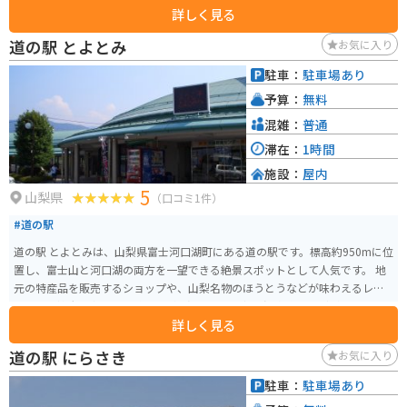
詳しく見る
産コーナーには、地元産の海産物の加工品や、伝統工芸品などが販売されて
います。 バイクで訪れる際は、日本海沿いを走る「のと里山海道」のツーリ
道の駅 とよとみ
お気に入り
ングがおすすめです。道の駅 高松は、のと里山海道の起点に位置しており、
休憩場所としても最適です。また、道の駅には、バイク専用の駐車スペース
駐車：
駐車場あり
も用意されています。 周辺には、日本三大庭園のひとつである「兼六園」
予算：
無料
や、国の重要伝統的建造物群保存地区に選定されている「山中温泉」など、
観光スポットも充実しています。
混雑：
普通
滞在：
1時間
施設：
屋内
5
山梨県
（口コミ1件）
#道の駅
道の駅 とよとみは、山梨県富士河口湖町にある道の駅です。標高約950mに位
置し、富士山と河口湖の両方を一望できる絶景スポットとして人気です。 地
元の特産品を販売するショップや、山梨名物のほうとうなどが味わえるレス
トラン、雄大な富士山を眺めながら浸かれる日帰り温泉施設などがあります。
詳しく見る
バイクで訪れる場合、駐車場も広く、休憩場所としても最適です。富士山周
辺のツーリングの拠点としてもおすすめです。 周辺には、河口湖や西湖など
道の駅 にらさき
お気に入り
の観光スポットも点在しており、観光の拠点としても便利です。
駐車：
駐車場あり