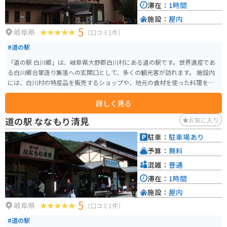
滞在：
1時間
施設：
屋内
5
岐阜県
（口コミ1件）
#道の駅
「道の駅 白川郷」は、岐阜県大野郡白川村にある道の駅です。世界遺産であ
る白川郷合掌造り集落への玄関口として、多くの観光客が訪れます。 施設内
には、白川村の特産品を販売するショップや、地元の食材を使った料理を提
供するレストランがあります。また、白川郷の文化や歴史を紹介する展示コ
詳しく見る
ーナーもあり、観光情報も入手できます。 バイクで訪れる場合、道の駅には
広い駐車場が完備されているので安心です。白川郷周辺は、四季折々の美し
道の駅 ななもり清見
お気に入り
い景色を楽しめるエリアです。特に、秋の紅葉シーズンは、山々が赤や黄色
に色づき、多くの観光客でにぎわいます。 白川郷を訪れた際には、ぜひ道の
駐車：
駐車場あり
駅 白川郷にも立ち寄ってみてください。地元の特産品やグルメを堪能した
予算：
無料
り、観光情報を入手したりできます。
混雑：
普通
滞在：
1時間
施設：
屋内
5
岐阜県
（口コミ1件）
#道の駅