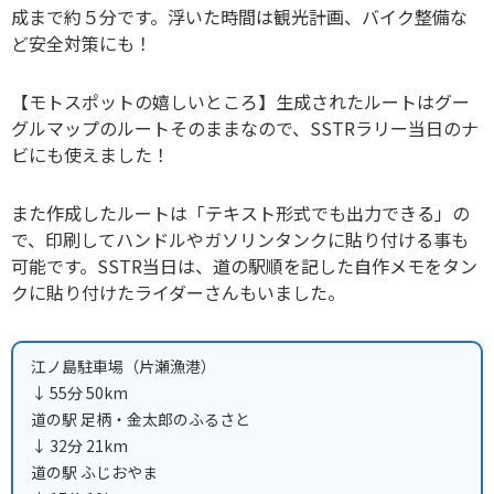
成まで約５分です。浮いた時間は観光計画、バイク整備な
ど安全対策にも！
【モトスポットの嬉しいところ】生成されたルートはグー
グルマップのルートそのままなので、SSTRラリー当日のナ
ビにも使えました！
また作成したルートは「テキスト形式でも出力できる」の
で、印刷してハンドルやガソリンタンクに貼り付ける事も
可能です。SSTR当日は、道の駅順を記した自作メモをタン
クに貼り付けたライダーさんもいました。
江ノ島駐車場（片瀬漁港）
↓ 55分 50km
道の駅 足柄・金太郎のふるさと
↓ 32分 21km
道の駅 ふじおやま