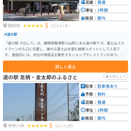
産品を堪能してみてはいかがでしょうか。
混雑：
普通
滞在：
1時間
施設：
屋内
5
静岡県
（口コミ1件）
#道の駅
「道の駅 すばしり」は、静岡県駿東郡小山町にある道の駅です。富士山スカ
イラインの入口に位置し、雄大な富士山を望む絶景スポットとして人気で
す。 施設内には、地元の特産品を販売するショップやレストランがあり、富
士山麓の恵みを堪能できます。特に、富士山の湧水を使用した「富士の恵
詳しく見る
み」というミネラルウォーターはおすすめです。 バイクで訪れる場合、駐車
場は広く停めやすいので安心です。富士山スカイラインは、ワインディング
道の駅 足柄・金太郎のふるさと
お気に入り
ロードが続く絶景ルートなので、ツーリングにも最適です。 周辺には、富士
スピードウェイや富士サファリパークなど、観光スポットも充実しています。
駐車：
駐車場あり
ドライブやツーリングの休憩に、ぜひ「道の駅 すばしり」に立ち寄ってみて
予算：
無料
ください。
混雑：
普通
滞在：
1時間
施設：
屋内
5
神奈川県
（口コミ2件）