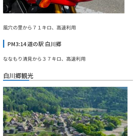
風穴の里から７１キロ、高速利用
PM3:14 道の駅 白川郷
ななもり清見から３７キロ、高速利用
白川郷観光