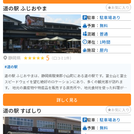
というゲーム作品の聖地であり、作品の中でも一番印象的な場所でもありま
道の駅 ふじおやま
お気に入り
す。
駐車：
駐車場あり
予算：
無料
混雑：
普通
滞在：
1時間
施設：
屋内
5
静岡県
（口コミ1件）
#道の駅
道の駅 ふじおやまは、静岡県駿東郡小山町にある道の駅です。富士山と富士
スピードウェイを望む絶好のロケーションにあり、多くの観光客が訪れま
す。 地元の農産物や特産品を販売する直売所や、地元食材を使った料理が楽
しめるレストラン、富士山を眺めながらゆったりと過ごせる足湯などがあり
詳しく見る
ます。バイクで訪れる場合、広くて駐輪しやすい駐車場があるので安心です。
周辺には、富士スピードウェイや富士サファリパーク、富士山の絶景スポッ
道の駅 すばしり
お気に入り
トである「ふじあざみライン」など、観光スポットも充実しています。ふじあ
ざみラインは、富士山スカイラインとも呼ばれる有料道路で、富士山五合目
駐車：
駐車場あり
まで行くことができます。ワインディングロードとしても人気があり、多く
予算：
無料
のライダーが訪れます。 道の駅 ふじおやまで休憩がてら、地元のグルメや特