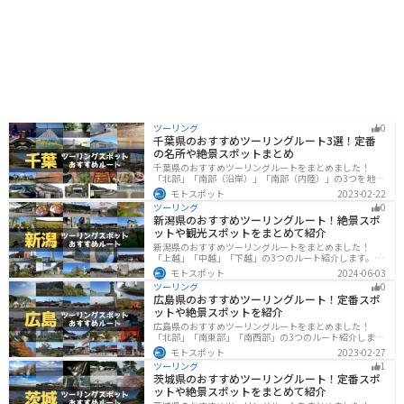
ツーリング
0
千葉県のおすすめツーリングルート3選！定番
の名所や絶景スポットまとめ
千葉県のおすすめツーリングルートをまとめました！
「北部」「南部（沿岸）」「南部（内陸）」の3つを地域
別で紹介します！千葉は首都圏からのアクセスも良く、
モトスポット
2023-02-22
海と山どちらも堪能できるのでツーリングには最適な場
ツーリング
0
所です。
新潟県のおすすめツーリングルート！絶景スポ
ットや観光スポットをまとめて紹介
新潟県のおすすめツーリングルートをまとめました！
「上越」「中越」「下越」の3つのルート紹介します。自
然豊かな山と海、グルメも充実しており、自然を満喫す
モトスポット
2024-06-03
るツーリングができます。バイクで新潟県にツーリング
ツーリング
0
に行く際は参考にしてください。
広島県のおすすめツーリングルート！定番スポ
ットや絶景スポットを紹介
広島県のおすすめツーリングルートをまとめました！
「北部」「南東部」「南西部」の3つのルート紹介しま
す。自然豊かな山と海だけでなく、歴史的価値のある建
モトスポット
2023-02-27
造物も多数あるので、飽きることなくツーリングを堪能
ツーリング
1
できます。バイクで広島県にツーリングに行く際は参考
茨城県のおすすめツーリングルート！定番スポ
にしてください。
ットや絶景スポットをまとめて紹介