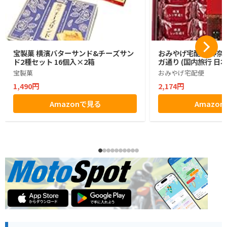
宝製菓 横濱バターサンド&チーズサン
おみやげ宅配便 神奈川
ド2種セット 16個入×2箱
ガ通り (国内旅行 日
宝製菓
おみやげ宅配便
1,490円
2,174円
Amazonで見る
Amazo