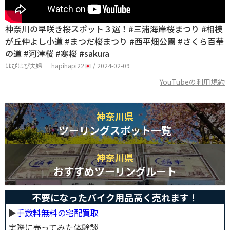
神奈川の早咲き桜スポット３選！#三浦海岸桜まつり #相模
が丘仲よし小道 #まつだ桜まつり #西平畑公園 #さくら百華
の道 #河津桜 #寒桜 #sakura
はぴはぴ夫婦 ‐ hapihapi22
/ 2024-02-09
YouTubeの利用規約
神奈川県
ツーリングスポット一覧
神奈川県
おすすめツーリングルート
不要になったバイク用品高く売れます！
▶︎
手数料無料の宅配買取
実際に売ってみた体験談