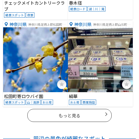
チェックメイトカントリークラ
春木径
ブ
絶景ロード
湖｜川｜滝
絶景スポット
夜景
神奈川県
神奈川県
神奈川県足柄上郡松田町寄
神奈川県足柄上郡山北町山
３４１５
北２７４５
松田町寄ロウバイ園
絹華
絶景スポット
山｜高原
お土産
お土産
商業施設
もっと見る
周辺の景色が綺麗なスポット