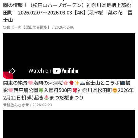
園の情報！（松田山ハーブガーデン）神奈川県足柄上郡松
田町 2026.02.07～2026.03.08【4K】河津桜 菜の花 富
士山
野良ぼーの【里山の花散歩】 / 2026-02-06
関東の絶景
満開の河津桜
富士山とコラボ
撮
影
西平畑公園
入園料500円
神奈川県松田町
2026年
2月21日朝5時起き
まつだ桜まつり
♥桃色みさき♥ / 2026-02-23