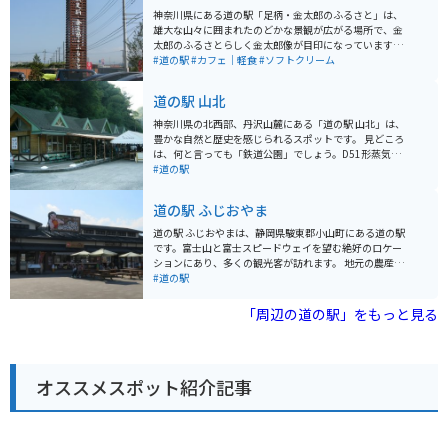
神奈川県にある道の駅「足柄・金太郎のふるさと」は、
雄大な山々に囲まれたのどかな景観が広がる場所で、金
太郎のふるさとらしく金太郎像が目印になっています。
リニューアルされた施設は清潔感があり、広くはない店
#道の駅
#カフェ｜軽食
#ソフトクリーム
内に地元の特産品がぎっしり並び、試食も豊富で選ぶ楽
しさがあります。地元のお肉やそばなどグルメも充実し
道の駅 山北
ており、ドライブやツーリングの休憩スポットとして最
適。名物は折り畳まれたようなユニークな形のソフトク
神奈川県の北西部、丹沢山麓にある「道の駅 山北」は、
リームで、きんたろうの斧を模したスプーンが添えられ
豊かな自然と歴史を感じられるスポットです。 見どころ
ているのも面白いポイント。旅の途中にほっこり楽しめ
は、何と言っても「鉄道公園」でしょう。D51形蒸気機
る寄り道スポットです。
関車や小田急電鉄のロマンスカーなど、貴重な車両が展
#道の駅
示されており、鉄道ファンにはたまりません。 また、道
の駅に隣接する「山北町ふるさと交流館」では、地元の
道の駅 ふじおやま
特産品や工芸品を販売しています。山北町は「丹沢はち
みつ」が有名なので、お土産にいかがでしょう。 バイク
道の駅 ふじおやまは、静岡県駿東郡小山町にある道の駅
で訪れる際は、道の駅からほど近い「丹沢湖」周辺のワ
です。富士山と富士スピードウェイを望む絶好のロケー
インディングロードがおすすめです。 ただし、山間部の
ションにあり、多くの観光客が訪れます。 地元の農産物
ため、冬場は積雪の可能性があります。訪れる際は、事
や特産品を販売する直売所や、地元食材を使った料理が
#道の駅
前に天気予報を確認し、防寒対策をしっかりとしておき
楽しめるレストラン、富士山を眺めながらゆったりと過
ましょう。
ごせる足湯などがあります。バイクで訪れる場合、広く
「周辺の道の駅」をもっと見る
て駐輪しやすい駐車場があるので安心です。 周辺には、
富士スピードウェイや富士サファリパーク、富士山の絶
景スポットである「ふじあざみライン」など、観光スポ
ットも充実しています。ふじあざみラインは、富士山ス
オススメスポット紹介記事
カイラインとも呼ばれる有料道路で、富士山五合目まで
行くことができます。ワインディングロードとしても人
気があり、多くのライダーが訪れます。 道の駅 ふじおや
まで休憩がてら、地元のグルメや特産品を堪能してみて
はいかがでしょうか。