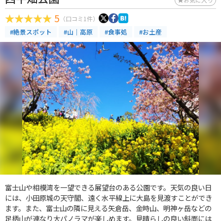
5
（口コミ1件）
#絶景スポット
#山｜高原
#食事処
#お土産
富士山や相模湾を一望できる展望台のある公園です。天気の良い日
には、小田原城の天守閣、遠く水平線上に大島を見渡すことができ
ます。また、富士山の隣に見える矢倉岳、金時山、明神ヶ岳などの
足柄山が連なり大パノラマが楽しめます。見晴らしの良い斜面には