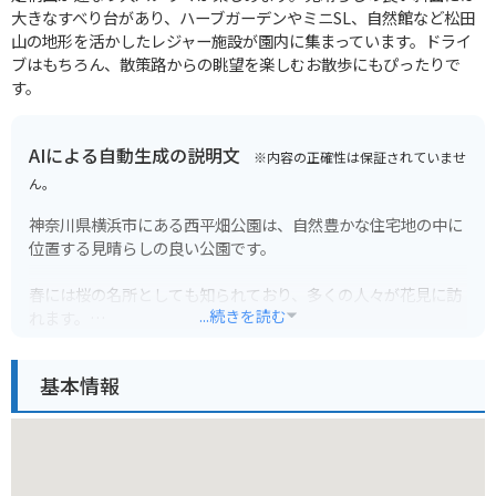
大きなすべり台があり、ハーブガーデンやミニSL、自然館など松田
山の地形を活かしたレジャー施設が園内に集まっています。ドライ
ブはもちろん、散策路からの眺望を楽しむお散歩にもぴったりで
す。
AIによる自動生成の説明文
※内容の正確性は保証されていませ
ん。
神奈川県横浜市にある西平畑公園は、自然豊かな住宅地の中に
位置する見晴らしの良い公園です。
春には桜の名所としても知られており、多くの人々が花見に訪
...続きを読む
れます。
高台にあるため、天気が良ければ富士山を望むこともできま
す。
基本情報
園内には遊具広場や芝生広場もあり、子供連れの家族にもおす
すめです。
バイクでお越しの方は、公園周辺の道路は狭く、駐車場も限ら
れているため注意が必要です。
近隣には、コンビニエンスストアや飲食店などもあります。