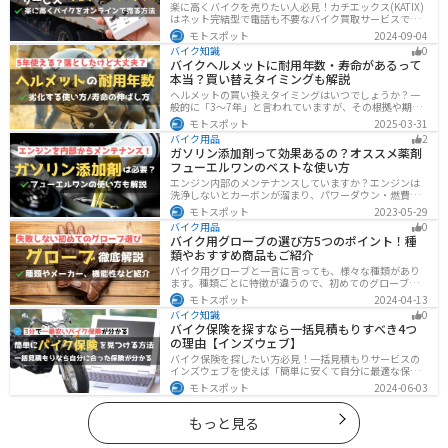
楽に高くバイクを売りたい人必見！カチエックス(KATIX)
はネット完結型で電話も不要なバイク買取サービスで
す。バイク情報と写真を登録するだけで、複数のバイク
モトスポット
2024-09-04
業者がオークション形式で価格を競い合ってくれるの
バイク知識
0
で、何もせず最高値でバイクを売ることができます。
バイクヘルメットに耐用年数・寿命があるって
本当？買い替えタイミングも解説
ヘルメットの買い換えタイミングはいつでしょうか？一
般的に「3〜7年」と言われていますが、その根拠や期限
前でも早めに交換した方がいいケースを紹介します。安
モトスポット
2025-03-31
全にバイクに乗るためにもヘルメットの寿命についてし
バイク用品
2
っかりと理解しておきましょう。
ガソリン添加剤って効果あるの？オススメ薬剤
フューエルワンのベストな使い方
エンジン内部のメンテナンスしていますか？エンジンは
洗浄しないとカーボンが溜まり、パワーダウン・燃費の
悪化、燃焼以上、エンジンの焼き付きなどのトラブルの
モトスポット
2023-05-29
原因になります。定期的にガソリン添加剤を入れてエン
バイク用品
0
ジン内部も綺麗にしましょう。
バイク用グローブの選び方5つのポイント！種
類やおすすめ商品もご紹介
バイク用グローブと一言に言っても、様々な種類があり
ます。種類ごとに特徴が違うので、初めてのグローブ選
びで失敗しないように、しっかりと理解して選ぶように
モトスポット
2024-04-13
しましょう。この記事では、特徴やメリットデメリッ
バイク知識
0
ト、有名メーカーなど初心者が知っておくべきことをま
バイク保険を探すなら一括見積もりすべき4つ
とめました。
の理由【インズウェブ】
バイク保険を探したい方必見！一括見積もりサービスの
インズウェブを使えば「簡単に安くて自分に最適な保険
を3分で見つける」ことができます。最大5社のバイク保
モトスポット
2024-06-03
険を一気に比べることができるので、探す手間と時間が
省けます。
もっと見る