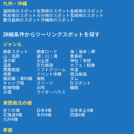
九州・沖縄
福岡県のスポット
佐賀県のスポット
長崎県のスポット
熊本県のスポット
大分県のスポット
宮崎県のスポット
鹿児島県のスポット
沖縄県のスポット
詳細条件からツーリングスポットを探す
ジャンル
絶景スポット
絶景ロード
海｜海岸｜岬
山｜高原
湖｜川｜滝
食事処
道の駅
お土産
神社｜寺院
温泉
文化施設
カフェ｜軽食
商業施設
ソフトクリーム
林道
夜景
イベント体験
宿泊施設
美術館｜資料館
海鮮
ダム
キャンプ場
スイーツ
珍スポット
動植物園
お肉
麺類
お酒
ライダーハウス
東西南北の端
全ての端
日本4端
日本本土4端
北海道4端
本州4端
四国4端
九州4端
季節