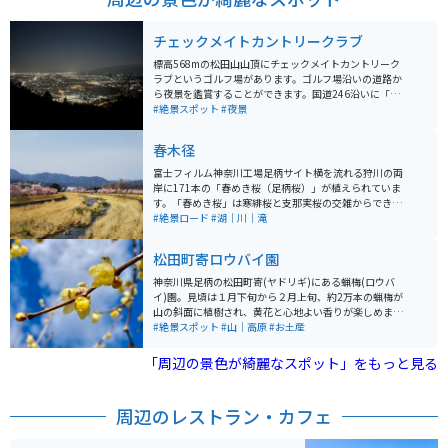
チェックメイトカントリークラブ
標高568mの松田山山頂にチェックメイトカントリーク
ラブというゴルフ場があります。ゴルフ場沿いの道路か
ら夜景を鑑賞することができます。国道246沿いに「チ
ェックメイトC.C.」の看板があり、それがスポットへ続
#絶景スポット
#夜景
く道の入り口の目印です。道を進んでいくと時折夜景が
見えますが、最大のビューポイントはゴルフ場を通り過
春木径
ぎた先にあります。突如視界が開け、足柄平野の夜景が
姿を現します。
富士フィルム神奈川工場足柄サイト横を流れる狩川の両
岸に171本の「春めき桜（足柄桜）」が植えられていま
す。「春めき桜」は寒緋桜と支那実桜の交雑からできた
桜で、色は淡紅色、花は散形状花序で強い香りがあるの
#絶景ロード
#湖｜川｜滝
が特徴です。別名「香り桜」とも言われており、毎年あ
たり一体は春の匂いに包まれます。 また、遊歩道からは
松田町寄ロウバイ園
富士山をバックにした桜も楽しめることから、例年、遠
方からも「春めき桜」を観賞に訪れる人が沢山います。
神奈川県足柄の松田町寄(ヤドリギ)にある蝋梅(ロウバ
そのほか、3月中旬の週末には富士フイルム辻下グラウ
イ)園。見頃は１月下旬から２月上旬、約2万本の蝋梅が
ンドを会場に「春木径・幸せ道 桜まつり」が開催され、
山の斜面に植樹され、黄花と心地よい香りが楽しめま
露店が並び、フリーマーケットや各種イベントが行われ
す。無料駐車場から蝋梅園まで5分ほど歩きます。蝋梅祭
#絶景スポット
#山｜高原
#お土産
ています。
りの期間は売店やちょっとしたお土産もあります。枝垂
桜や桜シーズンもオススメ。
「周辺の景色が綺麗なスポット」をもっと見る
周辺のレストラン・カフェ