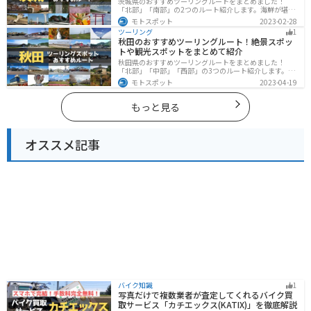
茨城県のおすすめツーリングルートをまとめました！
「北部」「南部」の2つのルート紹介します。海鮮が堪能
できる港や梅の景勝地、自然豊かな山々があるのでツー
モトスポット
2023-02-28
リングにもってこいです。バイクで茨城県にツーリング
ツーリング
1
に行く際は参考にしてください。
秋田のおすすめツーリングルート！絶景スポッ
トや観光スポットをまとめて紹介
秋田県のおすすめツーリングルートをまとめました！
「北部」「中部」「西部」の3つのルート紹介します。自
然豊かな山々や湖、温泉地が点在し、四季折々の景色を
モトスポット
2023-04-19
楽しめるスポットが多数あります。バイクで秋田県にツ
ーリングに行く際は参考にしてください。
もっと見る
オススメ記事
バイク知識
1
写真だけで複数業者が査定してくれるバイク買
取サービス「カチエックス(KATIX)」を徹底解説