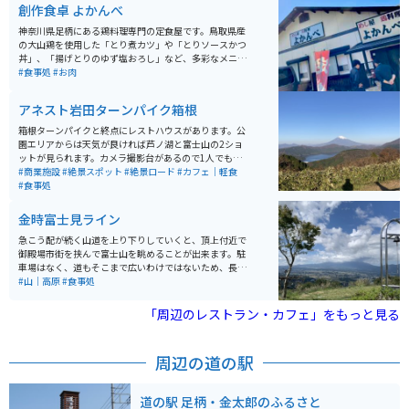
創作食卓 よかんべ
神奈川県足柄にある鶏料理専門の定食屋です。鳥取県産
の大山鶏を使用した「とり煮カツ」や「とりソースかつ
丼」、「揚げとりのゆず塩おろし」など、多彩なメニュ
ーが揃っています。自家精米のご飯とともに、ボリュー
#食事処
#お肉
ム満点の料理を1000円程度で堪能できます。最寄り駅の
小田急小田原線渋沢駅から車で約10分の場所にあり、駐
アネスト岩田ターンパイク箱根
車場も完備されています。地元で人気の高いお店で、特
にランチタイムには多くの来客で賑わいます。
箱根ターンパイクと終点にレストハウスがあります。公
園エリアからは天気が良ければ芦ノ湖と富士山の2ショ
ットが見られます。カメラ撮影台があるので1人でも撮影
しやすく便利です。車・バイク問わず休日の駐車場は混
#商業施設
#絶景スポット
#絶景ロード
#カフェ｜軽食
雑していますが、箱根の山を登ってきた先にある富士山
#食事処
と芦ノ湖はいつ見ても美しいです。景色の他にもいろん
な車両を見ることができるのでプチモーターショーを体
金時富士見ライン
感できます。
急こう配が続く山道を上り下りしていくと、頂上付近で
御殿場市街を挟んで富士山を眺めることが出来ます。駐
車場はなく、道もそこまで広いわけではないため、長時
間の駐車は困難ですが、近くにある誓いの丘には駐車場
#山｜高原
#食事処
があります。そこからも同様の眺めを見ることが出来ま
すが、富士ビュースポットでは、バイクと景色の間に邪
「周辺のレストラン・カフェ」をもっと見る
魔なものが映らないので、良い写真が撮れます。
周辺の道の駅
道の駅 足柄・金太郎のふるさと