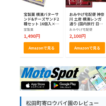
宝製菓 横濱バターサ
おみやげ宅配便 神奈
ンド&チーズサンド2
川 土産 横濱レンガ
種セット 16個入×2
通り (国内旅行 日本
箱
神奈川 お土産）
宝製菓
おみやげ宅配便
1,490円
2,100円
Amazonで見る
Amazonで見る
松田町寄ロウバイ園のレビュー