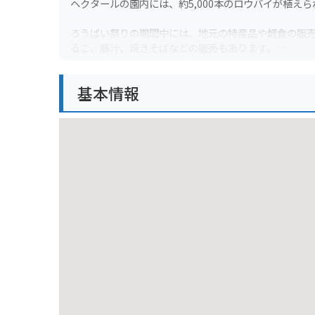
ヘクタールの園内には、約5,000本のロウバイが植え
ろうばい祭りの期間中には、地元の特産品や軽食の販
るこ、豚汁、焼きそばなどの販売もあります。
園内には遊歩道が整備されており、歩きやすい靴で訪
基本情報
りと歩くのは、まさに至福のひとときです。
バイクで訪れる場合は、園内には駐車場がないため、
辺の駐車場などが利用可能です。また、園内は一方通
周辺には、西平畑公園や松田山ハーブガーデンなど、
にロウバイ園を見下ろす絶景が楽しめます。松田山ハ
寄ロウバイ園を訪れた際には、ぜひ周辺の観光スポッ
名産品としては、足柄茶や、地元産の野菜や果物を使
す。また、松田町は酒蔵の町としても知られており、地
冬の澄んだ空気の中で、黄金色に輝くロウバイと、甘
田町へ足を運んでみてください。