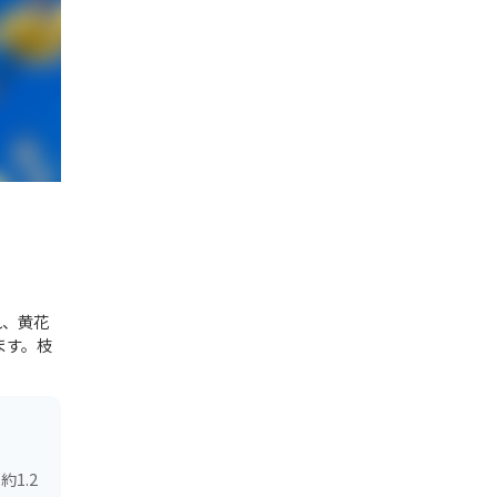
れ、黄花
ます。枝
1.2