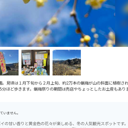
)園。見頃は１月下旬から２月上旬、約2万本の蝋梅が山の斜面に植樹さ
5分ほど歩きます。蝋梅祭りの期間は売店やちょっとしたお土産もあり
ていません。
イの甘い香りと黄金色の花々が楽しめる、冬の人気観光スポットです。約