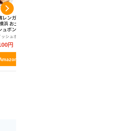
濱レンガ通り12個
伊豆・村の駅 桜えび
コロンバン
 横浜 お土産 ウイ
の舞（12枚入り）
ック ギフト
シュボン お取り寄
詰め合わせ
伊豆・村の駅
 ギフト 贈答用 お
お菓子 銘店
イッシュボン
コロンバン
1,398円
子 焼菓子 お年賀
ント 缶 プ
100円
648円
81
中元 お歳暮 帰省
クッキー 9
産 プレゼント お
Amazonで見る
い
Amazonで見る
Amazo