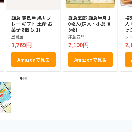
鎌倉 豊島屋 鳩サブ
鎌倉五郎 鎌倉半月 1
横
レー ギフト 土産 お
0枚入(抹茶・小倉 各
入
菓子 8個 (x 1)
5枚)
ッ
せ
豊島屋
鎌倉五郎
ウ
菓
1,769円
2,100円
2,
お
土
祝
Amazonで見る
Amazonで見る