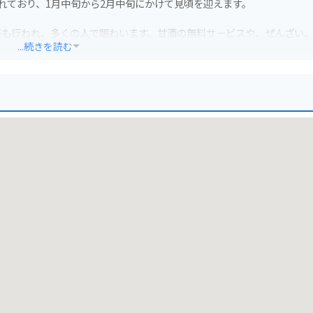
られており、1月中旬から2月中旬にかけて見頃を迎えます。
売も行われ、多くの人で賑わいます。甘酒の無料サービスや、ぜんざい
...続きを読む
れるのがおすすめです。ロウバイの甘い香りに包まれながら、散策路を
近隣の公共駐車場を利用する必要があります。松田町役場駐車場や、松
行の遊歩道となっているため、注意が必要です。
自然豊かな観光スポットも点在しています。西平畑公園からは、富士山
ーブガーデンでは、季節の花々やハーブ、カフェなどが楽しめます。
トにも足を運んで、松田町の魅力を満喫してみてください。
ったジャムなどがおすすめです。ロウバイ園周辺の道の駅などで購入で
酒も人気です。
い香りに包まれる体験は、忘れられない思い出となるでしょう。ぜひ、冬