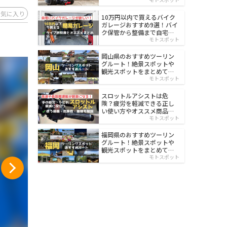
イルド
お気に入り
10万円以内で買えるバイク
ガレージおすすめ9選！バイ
ク保管から整備まで自宅で
楽々
モトスポット
岡山県のおすすめツーリン
グルート！絶景スポットや
観光スポットをまとめて紹
介
モトスポット
スロットルアシストは危
険？疲労を軽減できる正し
い使い方やオススメ商品を
紹介
モトスポット
福岡県のおすすめツーリン
グルート！絶景スポットや
観光スポットをまとめて紹
介
モトスポット