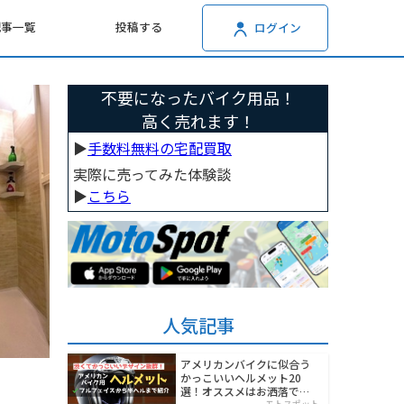
記事一覧
投稿する
ログイン
不要になったバイク用品！
高く売れます！
▶︎
手数料無料の宅配買取
実際に売ってみた体験談
▶︎
こちら
人気記事
アメリカンバイクに似合う
かっこいいヘルメット20
選！オススメはお洒落でワ
モトスポット