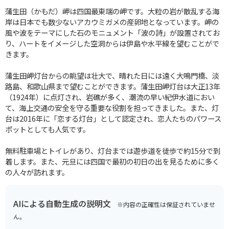
蒲生田（かもだ）岬は四国最東端の岬です。大粒の岩が散乱する海
岸は日本でも数少ないアカウミガメの産卵地となっています。岬の
風や波をテーマにした石のモニュメント「波の詩」が設置されてお
り、ハートをイメージした空洞からは伊島や水平線を望むことがで
きます。
蒲生田岬灯台からの眺望は壮大で、晴れた日には遠く大鳴門橋、淡
路島、和歌山県まで望むことができます。蒲生田岬灯台は大正13年
（1924年）に点灯され、岩礁が多く、潮流の早い紀伊水道におい
て、海上交通の安全を守る重要な役割を担ってきました。また、灯
台は2016年に「恋する灯台」として認定され、恋人たちのパワース
ポットとしても人気です。
無料駐車場とトイレがあり、灯台までは遊歩道を徒歩で約15分で到
着します。また、元旦には四国で最初の初日の出を見るために多く
の人々が訪れます。
AIによる自動生成の説明文
※内容の正確性は保証されていませ
ん。