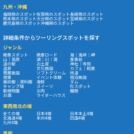
九州・沖縄
福岡県のスポット
佐賀県のスポット
長崎県のスポット
熊本県のスポット
大分県のスポット
宮崎県のスポット
鹿児島県のスポット
沖縄県のスポット
詳細条件からツーリングスポットを探す
ジャンル
絶景スポット
絶景ロード
海｜海岸｜岬
山｜高原
湖｜川｜滝
食事処
道の駅
お土産
神社｜寺院
温泉
文化施設
カフェ｜軽食
商業施設
ソフトクリーム
林道
夜景
イベント体験
宿泊施設
美術館｜資料館
海鮮
ダム
キャンプ場
スイーツ
珍スポット
動植物園
お肉
麺類
お酒
ライダーハウス
東西南北の端
全ての端
日本4端
日本本土4端
北海道4端
本州4端
四国4端
九州4端
季節