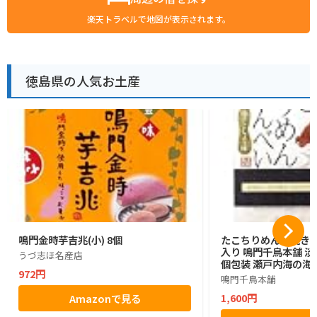
楽天トラベルで地図が表示されます。
徳島県の人気お土産
鳴門金時芋吉兆(小) 8個
たこちりめん素焼きせん
入り 鳴門千鳥本舗 
うづ志ほ名産店
個包装 瀬戸内海の海
972円
鳴門千鳥本舗
1,600円
Amazonで見る