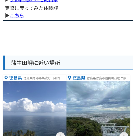
実際に売ってみた体験談
▶︎
こちら
蒲生田岬に近い場所
徳島県
徳島県
徳島県海部郡美波町山河内
徳島県徳島市眉山町茂助ケ原１
−１