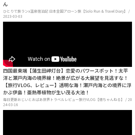
ん
ひとりで旅ランx温泉宿泊記 日本全国アローン旅【Solo Run & Travel Diary】 /
2023-03-03
四国最東端【蒲生田岬灯台】恋愛のパワースポット！太平
洋と瀬戸内海の境界線！絶景が広がる大展望を見逃すな！
【旅行VLOG、レビュー】透明な海！瀬戸内海との境界に浮
かぶ伊島！亜熱帯植物が生い茂る大池！
毎日更新おじいとおばあ世界トラベルレビュー旅行VLOG【徳ちゃんねる】 / 20
24-03-16