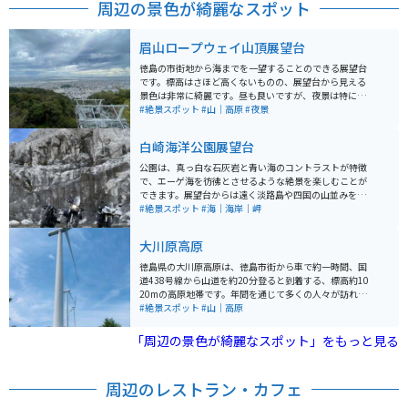
周辺の景色が綺麗なスポット
眉山ロープウェイ山頂展望台
徳島の市街地から海までを一望することのできる展望台
です。標高はさほど高くないものの、展望台から見える
景色は非常に綺麗です。昼も良いですが、夜景は特に素
晴らしい景色を見ることができます。ロープウェイから
#絶景スポット
#山｜高原
#夜景
もアクセス可能です。
白崎海洋公園展望台
公園は、真っ白な石灰岩と青い海のコントラストが特徴
で、エーゲ海を彷彿とさせるような絶景を楽しむことが
できます。展望台からは遠く淡路島や四国の山並みを一
望でき、爽快な気分を味わうことが可能です。 公園内で
#絶景スポット
#海｜海岸｜岬
は、水平線を一望できる見晴らしの良さや、夕方には
「夕陽100選」にも選ばれた美しい夕陽を見ることがで
大川原高原
きます。また、白崎海洋公園は和歌山県立自然公園とし
ても指定されており、自然の美しさを保護しながら多く
徳島県の大川原高原は、徳島市街から車で約一時間、国
の訪問者に開放されています。 公園内には87台の駐車ス
道438号線から山道を約20分登ると到着する、標高約10
ペースがあります。公園では、地元の海産物を使った食
20mの高原地帯です。年間を通じて多くの人々が訪れ
事も楽しむことができ、あかもく丼やしらす丼、えびカ
る、豊かな自然と絶景を満喫できるスポットです。 大川
#絶景スポット
#山｜高原
ツバーガーなどもあります。道の駅 白崎海洋公園から徒
原高原は面積120haで、緩やかなスロープが特徴的で、
歩5分くらいのところにあるので、アクセスは良好です。
山々や阿讃山脈、紀伊水道を見渡すことができます。ま
「周辺の景色が綺麗なスポット」をもっと見る
た、村営の放牧場や生活環境保全林、約5haのアワミツ
バツツジの群生地があります。 高原はアジサイの名所と
しても知られ、頂上には約3万本のアジサイが植えられ
周辺のレストラン・カフェ
ており、7月上旬には高原を青く染めます。また、昭和3
0年代に開かれた村営の大川原牧場では、現在7頭の黒和