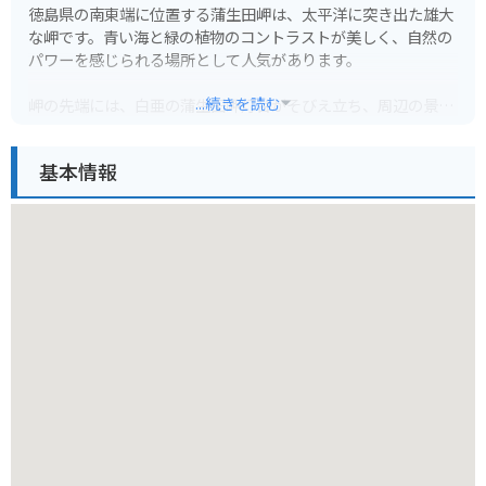
徳島県の南東端に位置する蒲生田岬は、太平洋に突き出た雄大
な岬です。青い海と緑の植物のコントラストが美しく、自然の
パワーを感じられる場所として人気があります。
...続きを読む
岬の先端には、白亜の蒲生田岬灯台がそびえ立ち、周辺の景色
を一望できます。晴れた日には、遠く淡路島や和歌山県まで見
渡せることもあります。灯台周辺には遊歩道が整備されてお
基本情報
り、太平洋の潮風を感じながら散策を楽しめます。また、岬周
辺は釣りのスポットとしても知られており、磯釣りを楽しむこ
とができます。
バイクで訪れる際は、海岸線沿いの道を走ると、風光明媚な景
色を楽しみながらツーリングできます。ただし、道幅が狭く、
カーブも多いので、安全運転には十分注意してください。ま
た、強風時は走行が危険になる場合があるので、事前に天気予
報を確認しておきましょう。