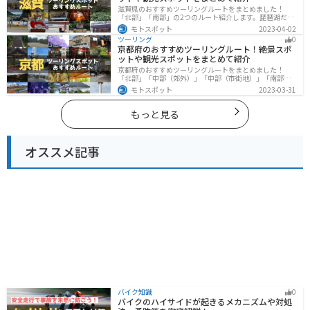
滋賀県のおすすめツーリングルートをまとめました！
「北部」「南部」の2つのルート紹介します。琵琶湖だけ
でなく、比叡山ドライブウェイなどの山を楽しめるスポ
モトスポット
2023-04-02
ットも多数あります。バイクで滋賀県にツーリングに行
ツーリング
0
く際は参考にしてください。
京都府のおすすめツーリングルート！絶景スポ
ットや観光スポットをまとめて紹介
京都府のおすすめツーリングルートをまとめました！
「北部」「中部（郊外）」「中部（市街地）」「南部」
の4つのルート紹介します。古い町並みや神社仏閣、自然
モトスポット
2023-03-31
に囲まれた風光明媚なスポットが数多く存在し、様々な
楽しみ方ができます。バイクで京都府にツーリングに行
く際は参考にしてください。
もっと見る
オススメ記事
バイク知識
0
バイクのハイサイドが起きるメカニズムや対処