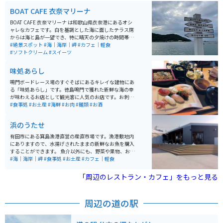
牛がいます。 大川原ウインドファームによる風力発電用
BOAT CAFE 衣奈マリーナ
の風車が15基設置されています。大川原高原一帯は希少
な植物が数多く残る森林地帯を有しており、自然溢れる
BOAT CAFE 衣奈マリーナ は和歌山県衣奈港にあるオシ
観光スポットとなっています。
ャレなカフェです。白を基調とした海に面したテラス席
からは海と島が一望でき、特に晴天の夕焼けの時間帯は
海と島とのコントラストが絶景です。またドリンク、ス
#絶景スポット
#海｜海岸｜岬
#カフェ｜軽食
イーツ、食事のメニューも豊富でとても美味しいです。
#ソフトクリーム
#スイーツ
味処あらし
鳴門ボードレース場のすぐそばにあるキレイな建物にあ
る「味処あらし」です。徳島鳴門で獲れた新鮮な海の幸
が味わえるお店として観光客に人気のお店です。お刺身
からお寿司、揚げ物、煮物まで、なんでも美味しくいた
#食事処
#お土産
#海鮮
#お肉
#麺類
#お酒
だけます。ボートレース場に併設されている感じなの
で、駐車場も広々です。
浜のうたせ
有田市にある箕島漁港直営の産直市場です。漁港敷地内
にありますので、水揚げされたままの新鮮なお魚を購入
することができます。 魚介以外にも、野菜や果物、お土
産類も販売しています。レストラン併設ですので海鮮丼
#海｜海岸｜岬
#食事処
#お土産
#カフェ｜軽食
やお魚料理などをメインに楽しむことができます。
「周辺のレストラン・カフェ」をもっと見る
周辺の道の駅