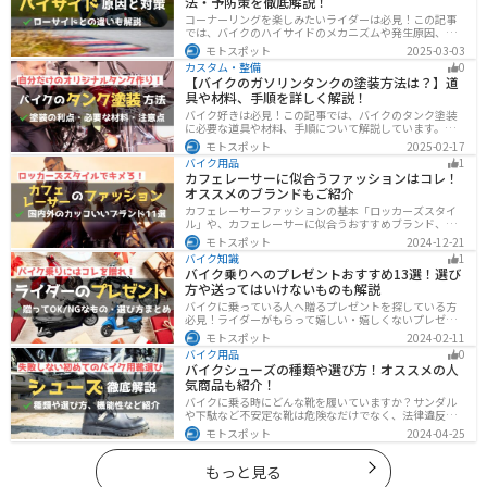
法・予防策を徹底解説！
コーナーリングを楽しみたいライダーは必見！この記事
では、バイクのハイサイドのメカニズムや発生原因、対
処法、予防策を解説しています。実は、バイクのハイサ
モトスポット
2025-03-03
イドは危険な現象ですが、正しい知識と対策で防ぐこと
カスタム・整備
0
が可能です。この記事を読めば、ハイサイドのリスクを
【バイクのガソリンタンクの塗装方法は？】道
減らせます。
具や材料、手順を詳しく解説！
バイク好きは必見！この記事では、バイクのタンク塗装
に必要な道具や材料、手順について解説しています。実
はバイクのタンクを塗装すると、傷や錆を修復でき、タ
モトスポット
2025-02-17
ンクの長持ちにつながります。この記事を読めば、自分
バイク用品
1
でバイクのタンクを塗装する方法がわかるでしょう。
カフェレーサーに似合うファッションはコレ！
オススメのブランドもご紹介
カフェレーサーファッションの基本「ロッカーズスタイ
ル」や、カフェレーサーに似合うおすすめブランド、定
番アイテムを詳しく紹介。個性を引き立てるコーデのコ
モトスポット
2024-12-21
ツや季節に合ったアイテム選び、愛車とのマッチング方
バイク知識
1
法も解説します。
バイク乗りへのプレゼントおすすめ13選！選び
方や送ってはいけないものも解説
バイクに乗っている人へ贈るプレゼントを探している方
必見！ライダーがもらって嬉しい・嬉しくないプレゼン
トをまとめました。選び方やオススメのプレゼントも紹
モトスポット
2024-02-11
介していますので、プレゼント選びの参考にしてくださ
バイク用品
0
い。
バイクシューズの種類や選び方！オススメの人
気商品も紹介！
バイクに乗る時にどんな靴を履いていますか？サンダル
や下駄など不安定な靴は危険なだけでなく、法律違反に
なる可能性もあります。バイクに乗るときはバイク用に
モトスポット
2024-04-25
作られた専用の靴を履くようにしましょう。操作性や安
全性の向上性だけでなく、バイクとの一体感でよりカッ
コよくなります。
もっと見る