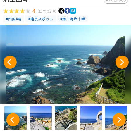
4
（口コミ2件）
#四国4端
#絶景スポット
#海｜海岸｜岬