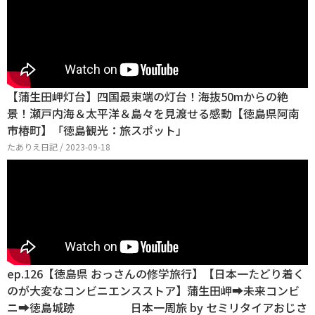
【蒲生田岬灯台】四国最東端の灯台！海抜50mからの絶
景！瀬戸内海＆太平洋＆島々を見渡せる感動【徳島県阿南
市椿町】「徳島観光：旅スポット」
たありえ日記 / 2023-09-18
ep.126【徳島県 おっさんの修学旅行】【日本一たどり着く
のが大変なコンビニエンスストア】蒲生田岬➡未来コンビ
ニ➡徳島城跡 日本一周旅 by セミリタイアおじさ