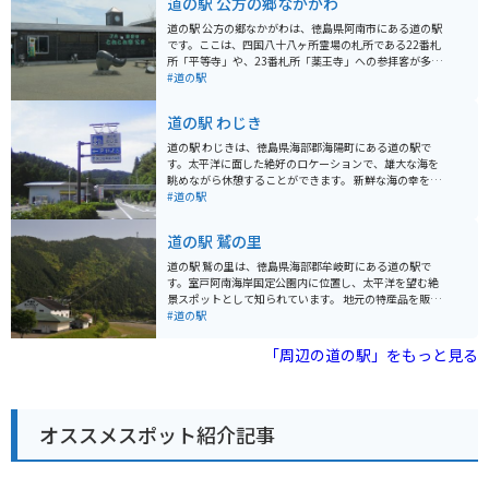
道の駅 公方の郷なかがわ
道の駅 公方の郷なかがわは、徳島県阿南市にある道の駅
です。ここは、四国八十八ヶ所霊場の札所である22番札
所「平等寺」や、23番札所「薬王寺」への参拝客が多く
訪れる場所として知られています。 周辺には自然豊かな
#道の駅
スポットも多く、バイクでのツーリングにも最適です。
特に、山間部を走る県道293号線は、ワインディングロ
道の駅 わじき
ードとしても人気があります。道の駅には、地元の特産
品を販売するショップや、レストランもあり、休憩に最
道の駅 わじきは、徳島県海部郡海陽町にある道の駅で
適です。名物の「阿波尾鶏」を使った料理や、「すだ
す。太平洋に面した絶好のロケーションで、雄大な海を
ち」を使ったスイーツなども人気です。 また、道の駅に
眺めながら休憩することができます。 新鮮な海の幸を使
隣接して、日帰り温泉施設「公方の郷温泉」がありま
った料理が自慢のレストランや、地元の特産品を販売す
#道の駅
す。温泉で旅の疲れを癒やすのも良いでしょう。道の駅
るショップなどがあります。特に、地元産のわかめを使
公方の郷なかがわは、観光やツーリングの拠点として、
った「わかめうどん」や「わかめソフトクリーム」はお
道の駅 鷲の里
ぜひ立ち寄りたい場所です。
すすめです。 バイクで訪れる場合、道の駅 わじきは広い
駐車場があるので安心して駐車できます。また、太平洋
道の駅 鷲の里は、徳島県海部郡牟岐町にある道の駅で
を眺めながら走る海岸線は、ツーリングにも最適です。
す。室戸阿南海岸国定公園内に位置し、太平洋を望む絶
周辺には、海水浴場やキャンプ場など、自然を満喫でき
景スポットとして知られています。 地元の特産品を販売
るスポットも点在しています。道の駅 わじきを拠点に、
するショップでは、新鮮な魚介類や農産物を購入できま
#道の駅
徳島県の自然を満喫するのも良いでしょう。
す。レストランでは、とれたての食材を使った海鮮丼や
地元料理が楽しめます。また、展望台からは雄大な太平
「周辺の道の駅」をもっと見る
洋を一望でき、特に夕暮れ時は息をのむような美しさで
す。 バイクで訪れる場合、道の駅には広い駐車場が完備
されているので安心です。海岸沿いを走るルートは景色
も良く、ツーリングにも最適です。周辺には、海水浴場
オススメスポット紹介記事
やキャンプ場など、自然を満喫できるスポットも点在し
ています。 名産品としては、鳴門わかめ、阿波尾鶏、す
だちなどが挙げられます。道の駅で購入できるほか、周
辺の飲食店でも味わうことができます。