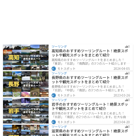
ツーリング
0
高知県のおすすめツーリングルート！絶景スポ
ットや観光スポットをまとめて紹介
高知県のおすすめツーリングルートをまとめました！
「東部」「北部」「南西部」の3つのルート紹介します。
山と海どちらも楽しめるスポットが多数あり、様々な楽
モトスポット
2024-04-05
しみ方ができます。バイクで高知県にツーリングに行く
ツーリング
0
際は参考にしてください。
長野県のおすすめツーリングルート！絶景スポ
ットや観光スポットをまとめて紹介
長野県のおすすめツーリングルートをまとめました！
「北部」「中部」「南部」の3つのルート紹介します。諏
訪湖やビーナスラインのような全国でも有名なツーリン
モトスポット
2023-03-26
グスポットが多数あります。バイクで長野県にツーリン
ツーリング
0
グに行く際は参考にしてください。
岩手のおすすめツーリングルート！絶景スポッ
トや観光スポットをまとめて紹介
岩手県のおすすめツーリングルートをまとめました！
「北部」「南部」の2つのルート紹介します。壮大な自然
や歴史的な観光スポットが多く存在するので楽しめま
モトスポット
2023-04-20
す。バイクで岩手県にツーリングに行く際は参考にして
ツーリング
0
ください。
滋賀県のおすすめツーリングルート！絶景スポ
ットや観光スポットをまとめて紹介