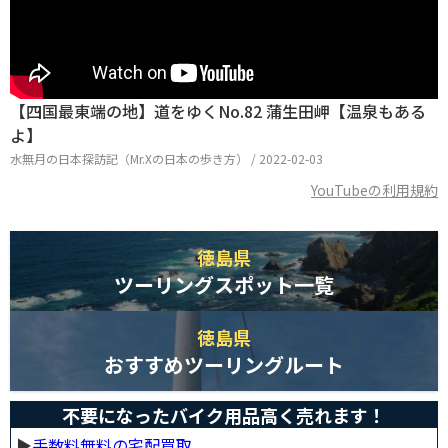
【四国最東端の地】道をゆくNo.82 蒲生田岬【温泉もある
よ】
水無月の日本探訪記（Mr.Xの日本の歩き方） / 2022-02-03
YouTubeの利用規約
徳島県
ツーリングスポット一覧
徳島県
おすすめツーリングルート
不要になったバイク用品高く売れます！
▶︎
手数料無料の宅配買取