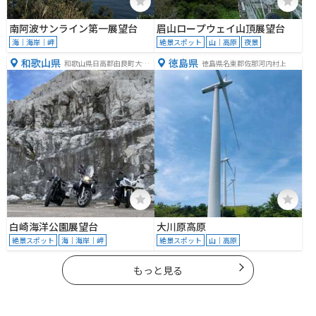
南阿波サンライン第一展望台
眉山ロープウェイ山頂展望台
海｜海岸｜岬
絶景スポット
山｜高原
夜景
和歌山県
徳島県
和歌山県日高郡由良町大引
徳島県名東郡佐那河内村上
９６０−１
白崎海洋公園展望台
大川原高原
絶景スポット
海｜海岸｜岬
絶景スポット
山｜高原
もっと見る