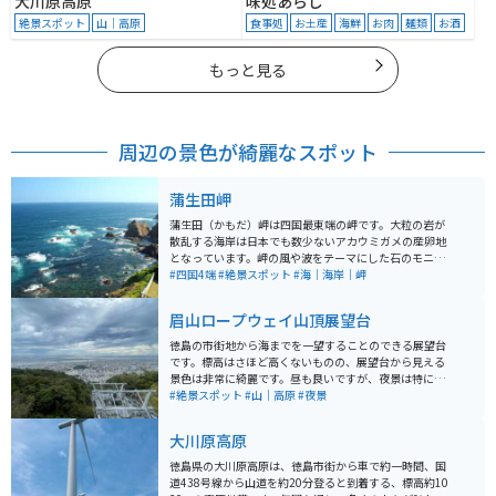
大川原高原
味処あらし
絶景スポット
山｜高原
食事処
お土産
海鮮
お肉
麺類
お酒
もっと見る
周辺の景色が綺麗なスポット
蒲生田岬
蒲生田（かもだ）岬は四国最東端の岬です。大粒の岩が
散乱する海岸は日本でも数少ないアカウミガメの産卵地
となっています。岬の風や波をテーマにした石のモニュ
メント「波の詩」が設置されており、ハートをイメージ
#四国4端
#絶景スポット
#海｜海岸｜岬
した空洞からは伊島や水平線を望むことができます。 蒲
生田岬灯台からの眺望は壮大で、晴れた日には遠く大鳴
眉山ロープウェイ山頂展望台
門橋、淡路島、和歌山県まで望むことができます。蒲生
田岬灯台は大正13年（1924年）に点灯され、岩礁が多
徳島の市街地から海までを一望することのできる展望台
く、潮流の早い紀伊水道において、海上交通の安全を守
です。標高はさほど高くないものの、展望台から見える
る重要な役割を担ってきました。また、灯台は2016年に
景色は非常に綺麗です。昼も良いですが、夜景は特に素
「恋する灯台」として認定され、恋人たちのパワースポ
晴らしい景色を見ることができます。ロープウェイから
#絶景スポット
#山｜高原
#夜景
ットとしても人気です。 無料駐車場とトイレがあり、灯
もアクセス可能です。
台までは遊歩道を徒歩で約15分で到着します。また、元
大川原高原
旦には四国で最初の初日の出を見るために多くの人々が
訪れます。
徳島県の大川原高原は、徳島市街から車で約一時間、国
道438号線から山道を約20分登ると到着する、標高約10