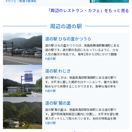
生時間は毎日違うため、事前に確認（渦の道ホームペー
#カフェ｜軽食
#食事処
です。
ジ内「潮見表」を、ご参照ください。）しておくのがお
ススメです。
「周辺のレストラン・カフェ」をもっと見る
周辺の道の駅
道の駅 ひなの里かつうら
道の駅 ひなの里かつうらは、徳島県勝浦郡勝浦町にある
道の駅です。道の駅の名前にもなっているように、ひな
人形の展示が有名です。 毎年2月から3月にかけて開催さ
れる「ビッグひな祭り」は、全国から約3万体のひな人
#道の駅
形が集まり、圧巻の光景です。 バイクで訪れる際は、道
の駅から山道を少し登ったところにある展望台からの景
道の駅 わじき
色がおすすめです。 地元の特産品である、ゆずを使った
加工品や、阿波晩茶なども販売されています。
道の駅 わじきは、徳島県海部郡海陽町にある道の駅で
す。太平洋に面した絶好のロケーションで、雄大な海を
眺めながら休憩することができます。 新鮮な海の幸を使
った料理が自慢のレストランや、地元の特産品を販売す
#道の駅
るショップなどがあります。特に、地元産のわかめを使
った「わかめうどん」や「わかめソフトクリーム」はお
道の駅 鷲の里
すすめです。 バイクで訪れる場合、道の駅 わじきは広い
駐車場があるので安心して駐車できます。また、太平洋
道の駅 鷲の里は、徳島県海部郡牟岐町にある道の駅で
を眺めながら走る海岸線は、ツーリングにも最適です。
す。室戸阿南海岸国定公園内に位置し、太平洋を望む絶
周辺には、海水浴場やキャンプ場など、自然を満喫でき
景スポットとして知られています。 地元の特産品を販売
るスポットも点在しています。道の駅 わじきを拠点に、
するショップでは、新鮮な魚介類や農産物を購入できま
#道の駅
徳島県の自然を満喫するのも良いでしょう。
す。レストランでは、とれたての食材を使った海鮮丼や
地元料理が楽しめます。また、展望台からは雄大な太平