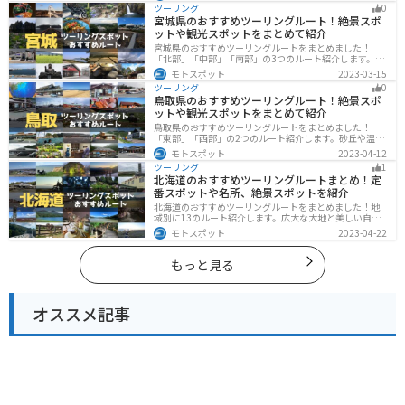
を楽しめるスポットが多数あります。バイクで静岡県に
ツーリング
0
ツーリングに行く際は参考にしてください。
宮城県のおすすめツーリングルート！絶景スポ
ットや観光スポットをまとめて紹介
宮城県のおすすめツーリングルートをまとめました！
「北部」「中部」「南部」の3つのルート紹介します。キ
ツネ村や広大な山や滝、湖などを歴史や自然を満喫する
モトスポット
2023-03-15
ツーリングができます。バイクで宮城県にツーリングに
ツーリング
0
行く際は参考にしてください。
鳥取県のおすすめツーリングルート！絶景スポ
ットや観光スポットをまとめて紹介
鳥取県のおすすめツーリングルートをまとめました！
「東部」「西部」の2つのルート紹介します。砂丘や温泉
地、歴史ある城跡など魅力溢れるスポットが多数あるの
モトスポット
2023-04-12
で楽しめます。バイクで鳥取県にツーリングに行く際は
ツーリング
1
参考にしてください。
北海道のおすすめツーリングルートまとめ！定
番スポットや名所、絶景スポットを紹介
北海道のおすすめツーリングルートをまとめました！地
域別に13のルート紹介します。広大な大地と美しい自然
が広がり、四季折々の魅力を楽しめる観光スポットが数
モトスポット
2023-04-22
多くあります。バイクで北海道にツーリングに行く際は
参考にしてください。
もっと見る
オススメ記事