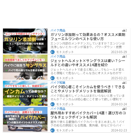
バイク用品
2
ガソリン添加剤って効果あるの？オススメ薬剤
フューエルワンのベストな使い方
エンジン内部のメンテナンスしていますか？エンジンは
洗浄しないとカーボンが溜まり、パワーダウン・燃費の
悪化、燃焼以上、エンジンの焼き付きなどのトラブルの
モトスポット
2023-05-29
原因になります。定期的にガソリン添加剤を入れてエン
バイク用品
3
ジン内部も綺麗にしましょう。
ジェットヘルメット×サングラスは痛い？シー
ルドとの違いやオススメ14選を紹介
ジェットヘルメットで走ると眩しい...でもシールド変え
ると夜暗くて危ないし...そんな方にオススメなのがサン
グラスです！サングラスなら付け外しが自由で、眩しい
モトスポット
2025-02-21
時だけ使えます。バイクを降りてからのファッションと
バイク知識
1
しても使えるおしゃれアイテムです。
バイク初心者こそインカムを使うべき！できる
ことやメリットデメリットを徹底解説
バイク初心者だしインカムはまだいらないと思っていま
せんか？インカムは初心者にこそ使って欲しい便利で安
全に運転するための機器です。インカムでできることや
モトスポット
2024-03-24
メリットデメリットなどまとめましたので、気になって
バイク用品
0
いる人はぜひ参考にしてください。
屋外用おすすめバイクカバー14選！選び方のコ
ツ＆チェックポイントも解説
屋外で使える最強のバイクカバーをまとめました！バイ
クの劣化の原因となる雨風、紫外線、砂などからバイク
を守ることはもちろん、盗難やいたずら対策にもなりま
モトスポット
2024-02-23
す。バイクカバーの選び方からオススメまでまとめまし