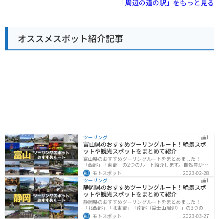
「周辺の道の駅」をもっと見る
洋を一望でき、特に夕暮れ時は息をのむような美しさで
す。 バイクで訪れる場合、道の駅には広い駐車場が完備
されているので安心です。海岸沿いを走るルートは景色
も良く、ツーリングにも最適です。周辺には、海水浴場
オススメスポット紹介記事
やキャンプ場など、自然を満喫できるスポットも点在し
ています。 名産品としては、鳴門わかめ、阿波尾鶏、す
だちなどが挙げられます。道の駅で購入できるほか、周
辺の飲食店でも味わうことができます。
ツーリング
1
富山県のおすすめツーリングルート！絶景スポ
ットや観光スポットをまとめて紹介
富山県のおすすめツーリングルートをまとめました！
「西部」「東部」の2つのルート紹介します。自然豊かな
山と海、温泉が充実しており、美術館などもあるので、
モトスポット
2023-02-28
自然を満喫するツーリングができます。バイクで富山県
ツーリング
1
にツーリングに行く際は参考にしてください。
静岡県のおすすめツーリングルート！絶景スポ
ットや観光スポットをまとめて紹介
静岡県のおすすめツーリングルートをまとめました！
「北西部」「北東部」「南部（富士山周辺）」の3つのル
ート紹介します。富士山を中心に自然豊かな景色や食事
モトスポット
2023-03-27