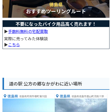
徳島県
おすすめツーリングルート
不要になったバイク用品高く売れます！
▶︎
手数料無料の宅配買取
実際に売ってみた体験談
▶︎
こちら
道の駅 公方の郷なかがわに近い場所
徳島県
徳島県
徳島県阿南市椿町蒲生田
徳島県徳島市眉山町茂助ケ原１
−１