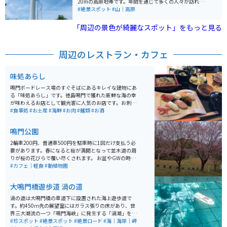
20mの高原地帯です。年間を通じて多くの人々が訪れ
る、豊かな自然と絶景を満喫できるスポットです。 大川
#絶景スポット
#山｜高原
原高原は面積120haで、緩やかなスロープが特徴的で、
山々や阿讃山脈、紀伊水道を見渡すことができます。ま
「周辺の景色が綺麗なスポット」をもっと見る
た、村営の放牧場や生活環境保全林、約5haのアワミツ
バツツジの群生地があります。 高原はアジサイの名所と
しても知られ、頂上には約3万本のアジサイが植えられ
周辺のレストラン・カフェ
ており、7月上旬には高原を青く染めます。また、昭和3
0年代に開かれた村営の大川原牧場では、現在7頭の黒和
牛がいます。 大川原ウインドファームによる風力発電用
味処あらし
の風車が15基設置されています。大川原高原一帯は希少
な植物が数多く残る森林地帯を有しており、自然溢れる
鳴門ボードレース場のすぐそばにあるキレイな建物にあ
観光スポットとなっています。
る「味処あらし」です。徳島鳴門で獲れた新鮮な海の幸
が味わえるお店として観光客に人気のお店です。お刺身
からお寿司、揚げ物、煮物まで、なんでも美味しくいた
#食事処
#お土産
#海鮮
#お肉
#麺類
#お酒
だけます。ボートレース場に併設されている感じなの
で、駐車場も広々です。
鳴門公園
2輪車200円、普通車500円を駐車時に1回だけ支払う必
要があります。春になると桜が満開となって並木道の周
りが桜の花びらで覆い尽くされます。 お盆やGWの時期
は繁忙期となり臨時駐車場が 亀浦観光港に用意されま
#カフェ｜軽食
#動植物園
す。そこから無料シャトルバスで行き帰り可能です。 鳴
門山展望台、渦潮汽船、大阪国際美術館、うどん屋きの
大鳴門橋遊歩道 渦の道
した等の飲食店が近くにあるため、公園で散歩や休憩を
する以外にも楽しめる時間が多いのでおすすめです。 周
渦の道は大鳴門橋の車道下に設置された海上遊歩道で
年記念として不定期で催されるスタンプラリーでは散歩
す。約450ｍ先の展望室にはガラス張りの床があり、世
コースが3つ選べます。一番長い散歩コースでは45分以
界三大潮流の一つ「鳴門海峡」に発生する「渦潮」を、
上歩く周遊コースとなっていますので隣接する施設と共
約45ｍの高さから、覗き込むことが出来ます。 渦潮の発
#珍スポット
#絶景スポット
#絶景ロード
#海｜海岸｜岬
にゆったりとした徳島の自然を肌で感じられてオススメ