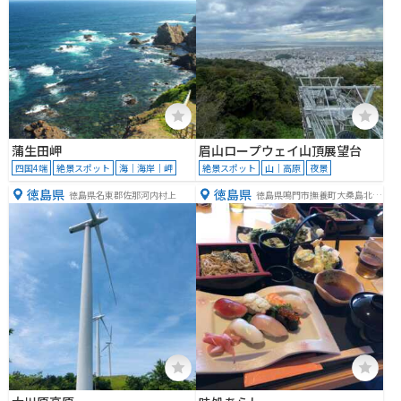
蒲生田岬
眉山ロープウェイ山頂展望台
四国4端
絶景スポット
海｜海岸｜岬
絶景スポット
山｜高原
夜景
徳島県
徳島県
徳島県名東郡佐那河内村上
徳島県鳴門市撫養町大桑島北ノ
浜５１−１