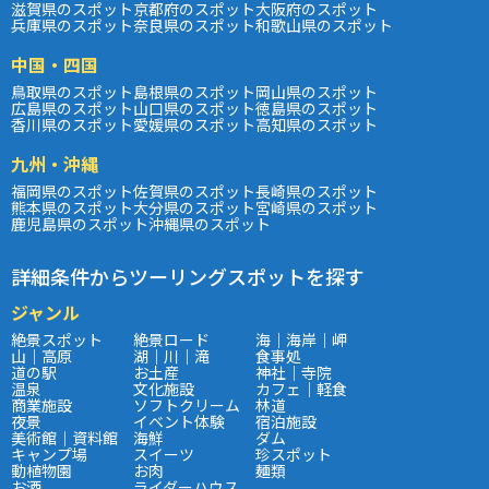
滋賀県のスポット
京都府のスポット
大阪府のスポット
兵庫県のスポット
奈良県のスポット
和歌山県のスポット
中国・四国
鳥取県のスポット
島根県のスポット
岡山県のスポット
広島県のスポット
山口県のスポット
徳島県のスポット
香川県のスポット
愛媛県のスポット
高知県のスポット
九州・沖縄
福岡県のスポット
佐賀県のスポット
長崎県のスポット
熊本県のスポット
大分県のスポット
宮崎県のスポット
鹿児島県のスポット
沖縄県のスポット
詳細条件からツーリングスポットを探す
ジャンル
絶景スポット
絶景ロード
海｜海岸｜岬
山｜高原
湖｜川｜滝
食事処
道の駅
お土産
神社｜寺院
温泉
文化施設
カフェ｜軽食
商業施設
ソフトクリーム
林道
夜景
イベント体験
宿泊施設
美術館｜資料館
海鮮
ダム
キャンプ場
スイーツ
珍スポット
動植物園
お肉
麺類
お酒
ライダーハウス