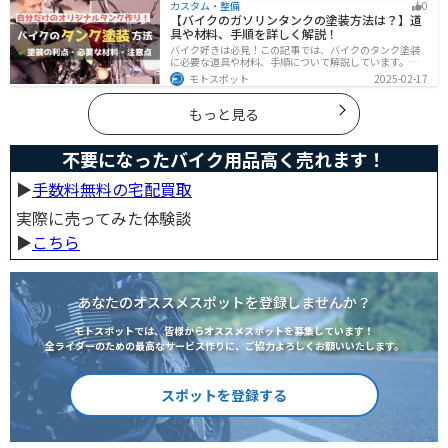
カスタム・整備
0
たので、カバーを探している人はぜひ参考にしてくださ
【バイクのガソリンタンクの塗装方法は？】道
い。
具や材料、手順を詳しく解説！
バイク好きは必見！この記事では、バイクのタンク塗装
に必要な道具や材料、手順について解説しています。実
はバイクのタンクを塗装すると、傷や錆を修復でき、タ
モトスポット
2025-02-17
ンクの長持ちにつながります。この記事を読めば、自分
でバイクのタンクを塗装する方法がわかるでしょう。
もっと見る
不要になったバイク用品高く売れます！
▶︎
手数料無料の宅配買取
実際に売ってみた体験談
▶︎
こちら
あなたのオススメスポットを登録しませんか？
モトスポットでは、皆様からオススメスポットを募集しています！
全ライダーのための最高なサービス作りに、ご協力よろしくお願いいたします。
スポットを登録する