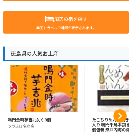
周辺の宿を探す
楽天トラベルで地図が表示されます。
徳島県の人気お土産
鳴門金時芋吉兆(小) 8個
たこちりめん素焼きせん
入り 鳴門千鳥本舗 
うづ志ほ名産店
個包装 瀬戸内海の海