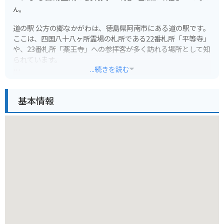
ん。
道の駅 公方の郷なかがわは、徳島県阿南市にある道の駅です。
ここは、四国八十八ヶ所霊場の札所である22番札所「平等寺」
や、23番札所「薬王寺」への参拝客が多く訪れる場所として知
られています。
...続きを読む
周辺には自然豊かなスポットも多く、バイクでのツーリングに
も最適です。特に、山間部を走る県道293号線は、ワインディ
基本情報
ングロードとしても人気があります。道の駅には、地元の特産
品を販売するショップや、レストランもあり、休憩に最適で
す。名物の「阿波尾鶏」を使った料理や、「すだち」を使った
スイーツなども人気です。
また、道の駅に隣接して、日帰り温泉施設「公方の郷温泉」が
あります。温泉で旅の疲れを癒やすのも良いでしょう。道の駅
公方の郷なかがわは、観光やツーリングの拠点として、ぜひ立
ち寄りたい場所です。