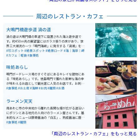
少し値段はしますが付近に魚料理のレストランがありま
す。
周辺のレストラン・カフェ
大鳴門橋遊歩道 渦の道
渦の道は大鳴門橋の車道下に設置された海上遊歩道で
す。約450ｍ先の展望室にはガラス張りの床があり、世
界三大潮流の一つ「鳴門海峡」に発生する「渦潮」を、
約45ｍの高さから、覗き込むことが出来ます。 渦潮の発
#珍スポット
#絶景スポット
#絶景ロード
#海｜海岸｜岬
生時間は毎日違うため、事前に確認（渦の道ホームペー
#カフェ｜軽食
#食事処
ジ内「潮見表」を、ご参照ください。）しておくのがお
ススメです。
味処あらし
鳴門ボードレース場のすぐそばにあるキレイな建物にあ
る「味処あらし」です。徳島鳴門で獲れた新鮮な海の幸
が味わえるお店として観光客に人気のお店です。お刺身
からお寿司、揚げ物、煮物まで、なんでも美味しくいた
#食事処
#お土産
#海鮮
#お肉
#麺類
#お酒
だけます。ボートレース場に併設されている感じなの
で、駐車場も広々です。
ラーメン天天
南あわじ市の中央地から離れた長閑な畑が広がる道沿い
にポツンとある地元の人向けのラーメン屋さんです。基
本的なメニューは豚骨醤油の「白玉」、熟成醤油に唐辛
子を散りばめた「赤玉」、熟成醤油にこんがり揚げたネ
#食事処
#麺類
ギを加えた「黒玉」、そして定番の味噌ラーメンとなっ
ています。どれもなかなかの美味しさですが、オススメ
「周辺のレストラン・カフェ」をもっと見る
は味噌ラーメンです。白飯のついた定食にしても値段は8