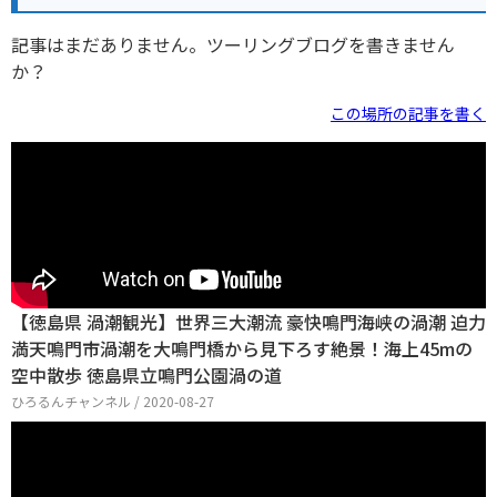
記事はまだありません。ツーリングブログを書きません
か？
この場所の記事を書く
【徳島県 渦潮観光】世界三大潮流 豪快鳴門海峡の渦潮 迫力
満天鳴門市渦潮を大鳴門橋から見下ろす絶景！海上45mの
空中散歩 徳島県立鳴門公園渦の道
ひろるんチャンネル / 2020-08-27