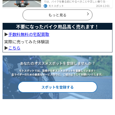
では、バイクを乗る前にやるべきことや正しい乗り方、
トラブルと対処法を解説しています。実は、車と気をつ
モトスポット
2024-12-01
ける部分はかなり異なるので注意が必要です。この記事
を読めば、安全で快適なバイクライフを送れます。
もっと見る
不要になったバイク用品高く売れます！
▶︎
手数料無料の宅配買取
実際に売ってみた体験談
▶︎
こちら
あなたのオススメスポットを登録しませんか？
モトスポットでは、皆様からオススメスポットを募集しています！
全ライダーのための最高なサービス作りに、ご協力よろしくお願いいたします。
スポットを登録する