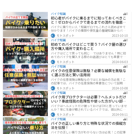
バイク知識
0
初心者がバイクに乗るまでに知っておくべきこ
と！ゼロからバイクで走るまでの流れを徹底解
説
バイクに乗りたい人！知識ゼロでもこれさえ読めば全て
分かります！バイクの種類や排気量の基礎知識からバイ
クの選び方、免許の取り方、購入、納車、その後のバイ
モトスポット
2023-10-10
クライフまで全てサポートします！
バイク知識
0
初めてのバイクはどこで買う？バイク屋の選び
方や購入場所で変わること
バイクはどこで買っても同じ…ではありません！特に初
めてのバイクを購入する際のお店選びはとても重要で
す。どんなお店で購入するのがベストなのか？失敗しな
モトスポット
2024-06-03
いお店選びのポイントをまとめます。
バイク知識
0
バイクの任意保険は無駄？必要な補償を無駄な
く選ぶ方法と賢い活用術
バイクの任意保険は無駄なのではとお悩みの方必見！こ
の記事では、バイクの任意保険の重要性について説明し
ています。実は、自賠責保険だけでは不十分な保護しか
モトスポット
2024-10-08
得られず、経済的リスクも高いです。この記事を読めば、
バイク知識
0
バイクの任意保険が必要な理由がわかります。
バイク用プロテクターは必要？ヘルメットだけ
いい？事故怪我の危険性や使った方がいい部位
も解説
バイクはヘルメットだけ被っておけばOKと思っていませ
んか？常に生身が晒されているバイクでは、頭以外にも
胸・背中・脚・腕など怪我のリスクが非常に高いです。
モトスポット
2024-06-11
プロテクターをちゃんと付けていれば事故の致命傷の7
バイク知識
1
0%は防げると言われています。安全にバイクに乗るため
バイクの正しい乗り方と特殊な状況での操縦方
にプロテクターの種類やつけた方が良い部位などをまと
法を伝授！
めました。
バイクの正しい乗り方がわからない方は必見！この記事