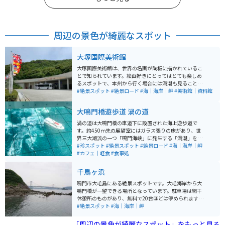
周辺の景色が綺麗なスポット
大塚国際美術館
大塚国際美術館は、世界の名画が陶板に描かれているこ
とで知られています。絵画好きにとってはとても楽しめ
るスポットで、本州から行く場合には渦潮も見ることが
でき、道中にも絶景スポットが多くあります。全体的に
#絶景スポット
#絶景ロード
#海｜海岸｜岬
#美術館｜資料館
綺麗な場所に位置しています。
大鳴門橋遊歩道 渦の道
渦の道は大鳴門橋の車道下に設置された海上遊歩道で
す。約450ｍ先の展望室にはガラス張りの床があり、世
界三大潮流の一つ「鳴門海峡」に発生する「渦潮」を、
約45ｍの高さから、覗き込むことが出来ます。 渦潮の発
#珍スポット
#絶景スポット
#絶景ロード
#海｜海岸｜岬
生時間は毎日違うため、事前に確認（渦の道ホームペー
#カフェ｜軽食
#食事処
ジ内「潮見表」を、ご参照ください。）しておくのがお
ススメです。
千鳥ヶ浜
鳴門市大毛島にある絶景スポットです。大毛海岸から大
鳴門橋が一望できる場所となっています。駐車場は網干
休憩所のものがあり、無料で20台ほどは停められます。
トイレもあります。 海水浴シーズン以外はほとんど人は
#絶景スポット
#海｜海岸｜岬
いませんので、ゆっくり景色を堪能できます。飲み物の
自動販売機くらいはありますが、飲食をするのであれば
「周辺の景色が綺麗なスポット」をもっと見る