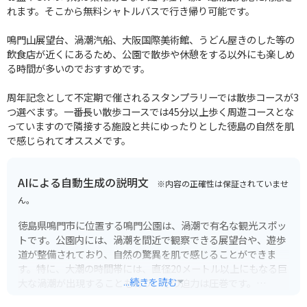
れます。そこから無料シャトルバスで行き帰り可能です。
鳴門山展望台、渦潮汽船、大阪国際美術館、うどん屋きのした等の
飲食店が近くにあるため、公園で散歩や休憩をする以外にも楽しめ
る時間が多いのでおすすめです。
周年記念として不定期で催されるスタンプラリーでは散歩コースが3
つ選べます。一番長い散歩コースでは45分以上歩く周遊コースとな
っていますので隣接する施設と共にゆったりとした徳島の自然を肌
で感じられてオススメです。
AIによる自動生成の説明文
※内容の正確性は保証されていませ
ん。
徳島県鳴門市に位置する鳴門公園は、渦潮で有名な観光スポッ
トです。公園内には、渦潮を間近で観察できる展望台や、遊歩
道が整備されており、自然の驚異を肌で感じることができま
す。特に、大潮の時間帯には、直径20メートル以上にもなる巨
...続きを読む
大な渦潮が出現することもあり、その迫力は圧巻です。