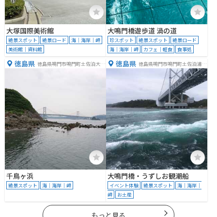
大塚国際美術館
大鳴門橋遊歩道 渦の道
絶景スポット
絶景ロード
海｜海岸｜岬
珍スポット
絶景スポット
絶景ロード
美術館｜資料館
海｜海岸｜岬
カフェ｜軽食
食事処
徳島県
徳島県
徳島県鳴門市鳴門町土佐泊大毛
徳島県鳴門市鳴門町土佐泊浦大
海岸
毛２６４−１
千鳥ヶ浜
大鳴門橋・うずしお観潮船
絶景スポット
海｜海岸｜岬
イベント体験
絶景スポット
海｜海岸｜
岬
お土産
もっと見る