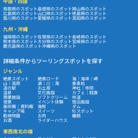
中国・四国
鳥取県のスポット
島根県のスポット
岡山県のスポット
広島県のスポット
山口県のスポット
徳島県のスポット
香川県のスポット
愛媛県のスポット
高知県のスポット
九州・沖縄
福岡県のスポット
佐賀県のスポット
長崎県のスポット
熊本県のスポット
大分県のスポット
宮崎県のスポット
鹿児島県のスポット
沖縄県のスポット
詳細条件からツーリングスポットを探す
ジャンル
絶景スポット
絶景ロード
海｜海岸｜岬
山｜高原
湖｜川｜滝
食事処
道の駅
お土産
神社｜寺院
温泉
文化施設
カフェ｜軽食
商業施設
ソフトクリーム
林道
夜景
イベント体験
宿泊施設
美術館｜資料館
海鮮
ダム
キャンプ場
スイーツ
珍スポット
動植物園
お肉
麺類
お酒
ライダーハウス
東西南北の端