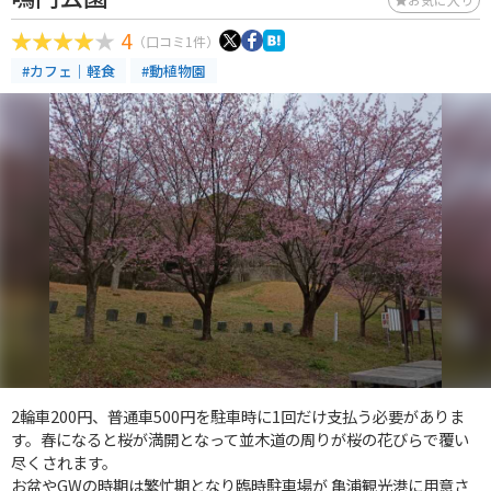
4
（口コミ1件）
#カフェ｜軽食
#動植物園
2輪車200円、普通車500円を駐車時に1回だけ支払う必要がありま
す。春になると桜が満開となって並木道の周りが桜の花びらで覆い
尽くされます。
お盆やGWの時期は繁忙期となり臨時駐車場が 亀浦観光港に用意さ