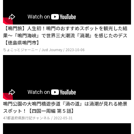
【鳴門旅】人生初！鳴門のおすすめスポットを観光した結
果～『鳴門海峡』で世界三大潮流『渦潮』を感じたのデス
【徳島県鳴門市】
ちょこっとジャーニー / Just Journey / 2023-10-06
鳴門公園の大鳴門橋遊歩道『渦の道』は渦潮が見れる絶景
スポット！【四国一周編 第５話】
47都道府県旅行記チャンネル / 2022-05-31