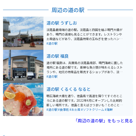
00円ほどで、とてもお得です。
周辺の道の駅
道の駅 うずしお
淡路島最南端の道の駅。淡路島と四国を結ぶ鳴門大橋が
あり、鳴門の渦潮も見ることができます。レストランや
土産店などがあり、淡路島特産の玉ねぎを使ったハンバ
ーガーなどが有名です。土日などの休日には車やバイク
#道の駅
が多く、渋滞することもしばしば。 うずまちテラス限定
の「The あわじ島ダブルバーガー〜淡路島なるとオレン
道の駅 福良
ジソース〜」が看板メニューとして販売されています。
たまねぎの形のおっ玉チェアには、スマホ台が設置され
道の駅 福良は、兵庫県の淡路島南部、鳴門海峡に面した
た写真撮影スポットがあります。また、リアルなたまね
場所にある道の駅です。 新鮮な魚介類が味わえるレスト
ぎの皮柄のテーブルハウスでハンバーガーを食べるお客
ランや、地元の特産品を販売するショップがあり、淡路
さんでにぎわっています。駐車場から見る鳴門海峡のパ
島の味覚を楽しむことができます。また、鳴門海峡を望
#道の駅
ノラマ景色が絶景で写真を撮りたくなること間違いなし
む絶景スポットとしても知られており、渦潮の発生状況
です。
によっては、間近で豪快な渦潮を見ることができます。
道の駅 くるくる なると
バイクで訪れる場合、道の駅には広い駐車場が完備され
ているので安心です。淡路島南部の海岸線を走る快適な
明石海峡大橋を通り、徳島県で高速を降りてすぐのとこ
ツーリングコースの休憩地点としても最適です。周辺に
ろにある道の駅です。2022年4月にオープンした比較的
は、世界最長の吊り橋である明石海峡大橋や、淡路島モ
新しい場所です。 徳島と言えばさつまいも！とのことで
ンキーセンターなど、観光スポットも点在しています。
入り口には巨大なさつまいものモニュメントがあり、写
#道の駅
#食事処
#お土産
#ソフトクリーム
#海鮮
道の駅 福良でしか手に入らないお土産としては、鳴門海
真スポットです。2階建の施設はとてもキレイで、食べ物
峡の渦潮をイメージした「うずしおパイ」や、地元産の
やお土産、野菜、デザートなどたくさん売っています。
「周辺の道の駅」をもっと見る
玉ねぎを使用した「淡路島オニオンチップス」などが人
店内で食べれる海鮮丼は人気で種類も豊富で新鮮です。
気です。新鮮な海の幸を味わいたい方は、併設の「福良
漁業協同組合 魚市場」で、その日に水揚げされたばかり
の魚介類を購入することができます。