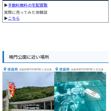
▶︎
手数料無料の宅配買取
実際に売ってみた体験談
▶︎
こちら
鳴門公園に近い場所
徳島県
徳島県
徳島県鳴門市鳴門町土佐泊浦福
徳島県鳴門市鳴門町土佐泊浦福
池６５−１
池