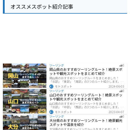
オススメスポット紹介記事
ツーリング
0
岡山県のおすすめツーリングルート！絶景スポ
ットや観光スポットをまとめて紹介
岡山県のおすすめツーリングルートをまとめました！
「北部」「東部」「南部」の3つのルート紹介します。岡
山市や倉敷市など、歴史ある街並みも魅力的で、バイク
モトスポット
2024-06-03
ツーリングに最適なスポットが多数あります。バイクで
ツーリング
0
岡山県にツーリングに行く際は参考にしてください。
山口のおすすめツーリングルート！絶景スポッ
トや観光スポットをまとめて紹介
山口県のおすすめツーリングルートをまとめました！
「北部」「中部」「西部」の3つのルート紹介します。美
しい海岸線や山々を楽しむことができます。バイクで山
モトスポット
2023-04-07
口県にツーリングに行く際は参考にしてください。
ツーリング
0
大分県のおすすめツーリングルート！絶景観光
スポットや温泉を紹介
大分県のおすすめツーリングルートをまとめました！