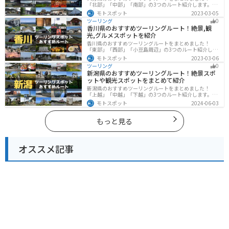
「北部」「中部」「南部」の3つのルート紹介します。阿
蘇の雄大な自然を満喫できるスポットや温泉を満喫する
モトスポット
2023-03-05
ツーリングができます。バイクで大分県にツーリングに
ツーリング
0
行く際は参考にしてください。
香川県のおすすめツーリングルート！絶景,観
光,グルメスポットを紹介
香川県のおすすめツーリングルートをまとめました！
「東部」「西部」「小豆島周辺」の3つのルート紹介しま
す。自然豊かな山から海、絶品グルメを満喫するツーリ
モトスポット
2023-03-06
ングができます。バイクで香川県にツーリングに行く際
ツーリング
0
は参考にしてください。
新潟県のおすすめツーリングルート！絶景スポ
ットや観光スポットをまとめて紹介
新潟県のおすすめツーリングルートをまとめました！
「上越」「中越」「下越」の3つのルート紹介します。自
然豊かな山と海、グルメも充実しており、自然を満喫す
モトスポット
2024-06-03
るツーリングができます。バイクで新潟県にツーリング
に行く際は参考にしてください。
もっと見る
オススメ記事