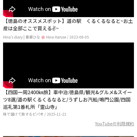
【徳島のオススメスポット】道の駅 くるくるなると~お土
産は全部ここで買える✌️~
Hina’s diary | 春瀬ひな
Hina Haruse / 2023-08-05
【四国一周2400㎞旅】車中泊:徳島県/観光&グルメ&スイー
ツ8選/道の駅くるくるなると/うずしお汽船/鳴門公園/四国
巡礼第1番札所「霊山寺」
株で儲けて旅するピパオ / 2025-11-21
YouTubeの利用規約