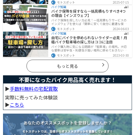
アイテムも紹介。初心者にも分かりやすい内容で、タン
モトスポット
2025-07-15
クパッド選びに迷っている方に最適な情報をお届けしま
バイク知識
0
す。
バイク保険を探すなら一括見積もりすべき4つ
の理由【インズウェブ】
バイク保険を探したい方必見！一括見積もりサービスの
インズウェブを使えば「簡単に安くて自分に最適な保険
を3分で見つける」ことができます。最大5社のバイク保
モトスポット
2024-06-03
険を一気に比べることができるので、探す手間と時間が
バイク知識
0
省けます。
自宅にバイクを停められないライダー必見！月
極バイク駐車場の探し方はココに注目
バイク購入時に気になる問題が「駐車場」の場所。大切
な愛車は安全性・利便性が高い場所に停めておきたいで
すよね？ 当記事ではそんな駐車場選びについて解説して
モトスポット
2023-03-30
います。すでにバイクを持っていて、新しい駐車場を探
している人もぜひ参考にしてくださいね。
もっと見る
不要になったバイク用品高く売れます！
▶︎
手数料無料の宅配買取
実際に売ってみた体験談
▶︎
こちら
あなたのオススメスポットを登録しませんか？
モトスポットでは、皆様からオススメスポットを募集しています！