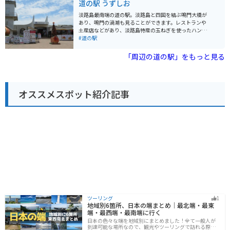
道の駅 うずしお
パンや、旬のフルーツを使ったスイーツが人気です。 バ
イクで訪れる場合、道の駅には広い駐車場が完備されて
淡路島最南端の道の駅。淡路島と四国を結ぶ鳴門大橋が
いるので安心です。また、周辺には、四国八十八ヶ所霊
あり、鳴門の渦潮も見ることができます。レストランや
場の札所や、歴史的な建造物など、ツーリングにおすす
土産店などがあり、淡路島特産の玉ねぎを使ったハンバ
めのスポットがたくさんあります。道の駅いたのを拠点
ーガーなどが有名です。土日などの休日には車やバイク
#道の駅
に、周辺の観光を楽しむのも良いでしょう。 名産品とし
が多く、渋滞することもしばしば。 うずまちテラス限定
ては、地元産の新鮮な野菜や果物のほか、鳴門金時を使
の「The あわじ島ダブルバーガー〜淡路島なるとオレン
「周辺の道の駅」をもっと見る
ったスイーツなども人気です。道の駅で購入して、お土
ジソース〜」が看板メニューとして販売されています。
産にしたり、その場で味わったりするのもおすすめで
たまねぎの形のおっ玉チェアには、スマホ台が設置され
す。
た写真撮影スポットがあります。また、リアルなたまね
ぎの皮柄のテーブルハウスでハンバーガーを食べるお客
オススメスポット紹介記事
さんでにぎわっています。駐車場から見る鳴門海峡のパ
ノラマ景色が絶景で写真を撮りたくなること間違いなし
です。
ツーリング
1
地域別6箇所、日本の端まとめ｜最北端・最東
端・最西端・最南端に行く
日本の色々な端を地域別にまとめました！全て一般人が
到達可能な場所なので、観光やツーリングで訪れる際の