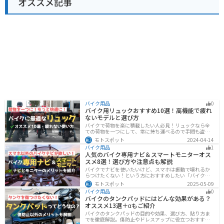
オススメ記事
バイク用品
0
バイク用リュックおすすめ10選！高機能で疲れ
ないモデルと選び方
バイクで荷物を楽に積載したい人必見！リュックなら全
ての荷物を一つにして、常に持ち運べるので手間も盗ま
れる心配もありません。腰や肩の負担を軽減して通勤通
モトスポット
2024-04-14
学・ツーリングを快適にできるオススメリュックを紹介
バイク用品
1
します。
人気のバイク専用ナビ＆スマートモニターオス
スメ8選！選び方や注意点も解説
バイクでナビを使いたいけど、スマホは振動で壊れるか
らつけたくない！という方におすすめしたい「バイク専
用ナビ」と「スマートモニター」をまとめてご紹介しま
モトスポット
2025-05-09
す。専用ナビなら耐久性もあり、オフラインでも使える
バイク用品
0
ので安心です。スマートモニターは、スマホと連動させ
バイクのタンクパッドにはどんな効果がある？
てスマホの機能をそのまま利用できます。ドラレコや死
オススメ13選＋αもご紹介
角警告、駐車場の振動検知など様々な便利機能も搭載さ
れています。
バイクのタンクパッドの目的や効果、選び方、貼り方ま
でを徹底解説。傷防止やドレスアップに役立つおすすめ