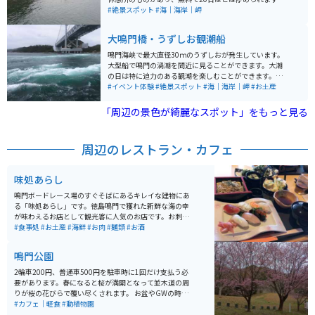
トイレもあります。 海水浴シーズン以外はほとんど人は
#絶景スポット
#海｜海岸｜岬
いませんので、ゆっくり景色を堪能できます。飲み物の
自動販売機くらいはありますが、飲食をするのであれば
大鳴門橋・うずしお観潮船
少し値段はしますが付近に魚料理のレストランがありま
す。
鳴門海峡で最大直径30ｍのうずしおが発生しています。
大型船で鳴門の渦潮を間近に見ることができます。大潮
の日は特に迫力のある観潮を楽しむことができます。徳
島県側からの出発となりますので渦潮ポイントに近く、
#イベント体験
#絶景スポット
#海｜海岸｜岬
#お土産
船に乗っている時間も短めとなります。上から見下ろせ
る船「わんだーなると」と、水中から見る「アクアエデ
「周辺の景色が綺麗なスポット」をもっと見る
ィ」があります。
周辺のレストラン・カフェ
味処あらし
鳴門ボードレース場のすぐそばにあるキレイな建物にあ
る「味処あらし」です。徳島鳴門で獲れた新鮮な海の幸
が味わえるお店として観光客に人気のお店です。お刺身
からお寿司、揚げ物、煮物まで、なんでも美味しくいた
#食事処
#お土産
#海鮮
#お肉
#麺類
#お酒
だけます。ボートレース場に併設されている感じなの
で、駐車場も広々です。
鳴門公園
2輪車200円、普通車500円を駐車時に1回だけ支払う必
要があります。春になると桜が満開となって並木道の周
りが桜の花びらで覆い尽くされます。 お盆やGWの時期
は繁忙期となり臨時駐車場が 亀浦観光港に用意されま
#カフェ｜軽食
#動植物園
す。そこから無料シャトルバスで行き帰り可能です。 鳴