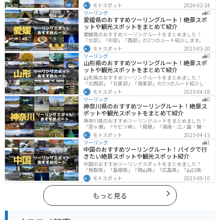
参考にしてください。
モトスポット
2024-02-24
ツーリング
0
愛媛県のおすすめツーリングルート！絶景スポ
ットや観光スポットをまとめて紹介
愛媛県のおすすめツーリングルートをまとめました！
「北部」「中部」「西部」の3つのルート紹介します。山
や海といった自然だけでなく、気軽に渡れる島もあり
モトスポット
2023-03-20
様々な楽しみ方ができます。バイクで愛媛県にツーリン
ツーリング
0
グに行く際は参考にしてください。
山形県のおすすめツーリングルート！絶景スポ
ットや観光スポットをまとめて紹介
山形県のおすすめツーリングルートをまとめました！
「北西部」「北東部」「南東部」の3つのルート紹介しま
す。豊かな自然と歴史的な観光スポット、山と海どちら
モトスポット
2023-04-18
も堪能できるスポットが多数あります。バイクで山形県
ツーリング
0
にツーリングに行く際は参考にしてください。
神奈川県のおすすめツーリングルート！絶景ス
ポットや観光スポットをまとめて紹介
神奈川県のおすすめツーリングルートをまとめました！
「宮ヶ瀬」「ヤビツ峠」「箱根」「湘南・江ノ島・鎌
倉」「三浦」「みなとみらい」の6つのルート紹介しま
モトスポット
2023-04-15
す。自然豊かなスポット、歴史ある観光名所、都市部で
ツーリング
1
楽しめるツーリングスポットまで多数あります。バイク
中国のおすすめツーリングルート！バイクで行
で神奈川県にツーリングに行く際は参考にしてくださ
きたい絶景スポットや観光スポット紹介
い。
中国のおすすめツーリングスポットをまとめました！
「鳥取県」「島根県」「岡山県」「広島県」「山口県」
の各県の観光地紹介します。自然豊かな山々や湖、温泉
モトスポット
2023-09-10
地が点在し、四季折々の景色を楽しめるスポットが多数
あります。バイクで中国にツーリングに行く際は参考に
してください。
もっと見る