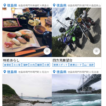
徳島県
徳島県
徳島県鳴門市撫養町大桑島北ノ
徳島県鳴門市瀬戸町中島田東山
浜５１−１
味処あらし
四方見展望台
食事処
お土産
海鮮
お肉
麺類
お酒
絶景スポット
絶景ロード
山｜高原
徳島県
徳島県
徳島県鳴門市鳴門町土佐泊大毛
徳島県鳴門市鳴門町土佐泊浦大
海岸
毛２６４−１