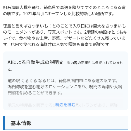
明石海峡大橋を通り、徳島県で高速を降りてすぐのところにある道
の駅です。2022年4月にオープンした比較的新しい場所です。
徳島と言えばさつまいも！とのことで入り口には巨大なさつまいも
のモニュメントがあり、写真スポットです。2階建の施設はとてもキ
レイで、食べ物やお土産、野菜、デザートなどたくさん売っていま
す。店内で食べれる海鮮丼は人気で種類も豊富で新鮮です。
AIによる自動生成の説明文
※内容の正確性は保証されていませ
ん。
道の駅 くるくる なるとは、徳島県鳴門市にある道の駅です。
鳴門海峡を望む絶好のロケーションにあり、鳴門の渦潮や大鳴
門橋を眺めることができます。
...続きを読む
地元の特産品を販売するショップやレストランがあり、新鮮な
魚介類や鳴門金時を使ったスイーツなどが楽しめます。特に、
鳴門わかめを使った「わかめソフトクリーム」は、ここでしか
基本情報
味わえない人気商品です。