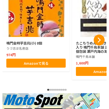
鳴門金時芋吉兆(小) 8個
たこちりめん素焼きせん
入り 鳴門千鳥本舗 
うづ志ほ名産店
個包装 瀬戸内海の海
974円
鳴門千鳥本舗
1,600円
Amazonで見る
Amazo