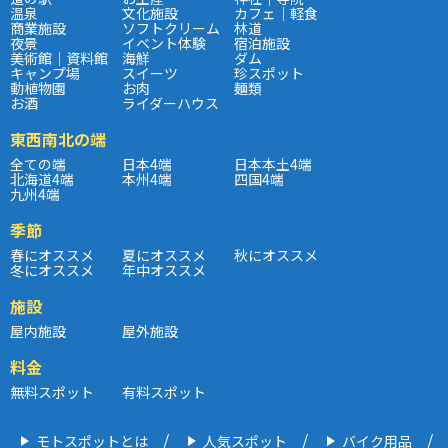
温泉
文化施設
カフェ｜軽食
商業施設
ソフトクリーム
林道
夜景
イベント体験
宿泊施設
美術館｜資料館
海鮮
ダム
キャンプ場
スイーツ
珍スポット
動植物園
お肉
麺類
お酒
ライダーハウス
東西南北の端
全ての端
日本4端
日本本土4端
北海道4端
本州4端
四国4端
九州4端
季節
春にオススメ
夏にオススメ
秋にオススメ
冬にオススメ
年中オススメ
施設
屋内施設
屋外施設
料金
無料スポット
有料スポット
モトスポットとは
人気スポット
バイク用品