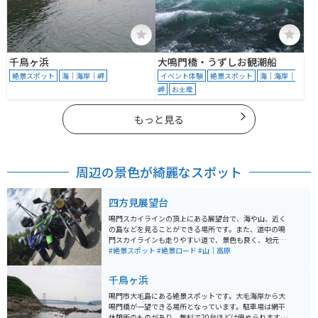
千鳥ヶ浜
大鳴門橋・うずしお観潮船
絶景スポット
海｜海岸｜岬
イベント体験
絶景スポット
海｜海岸｜
岬
お土産
もっと見る
周辺の景色が綺麗なスポット
四方見展望台
鳴門スカイラインの頂上にある展望台で、海や山、近く
の島などを見ることができる場所です。また、道中の鳴
門スカイラインも走りやすい道で、景色も良く、地元の
ツーリングスポットとして有名です。展望台には自販機
#絶景スポット
#絶景ロード
#山｜高原
やトイレ、望遠鏡、ベンチがあるので、休憩するのにも
良い場所です。
千鳥ヶ浜
鳴門市大毛島にある絶景スポットです。大毛海岸から大
鳴門橋が一望できる場所となっています。駐車場は網干
休憩所のものがあり、無料で20台ほどは停められます。