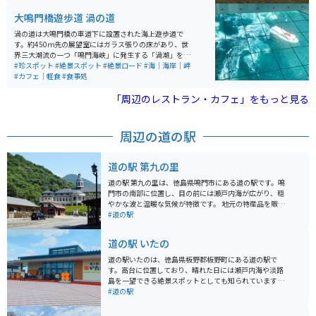
門山展望台、渦潮汽船、大阪国際美術館、うどん屋きの
大鳴門橋遊歩道 渦の道
した等の飲食店が近くにあるため、公園で散歩や休憩を
する以外にも楽しめる時間が多いのでおすすめです。 周
渦の道は大鳴門橋の車道下に設置された海上遊歩道で
年記念として不定期で催されるスタンプラリーでは散歩
す。約450ｍ先の展望室にはガラス張りの床があり、世
コースが3つ選べます。一番長い散歩コースでは45分以
界三大潮流の一つ「鳴門海峡」に発生する「渦潮」を、
上歩く周遊コースとなっていますので隣接する施設と共
約45ｍの高さから、覗き込むことが出来ます。 渦潮の発
#珍スポット
#絶景スポット
#絶景ロード
#海｜海岸｜岬
にゆったりとした徳島の自然を肌で感じられてオススメ
生時間は毎日違うため、事前に確認（渦の道ホームペー
#カフェ｜軽食
#食事処
です。
ジ内「潮見表」を、ご参照ください。）しておくのがお
ススメです。
「周辺のレストラン・カフェ」をもっと見る
周辺の道の駅
道の駅 第九の里
道の駅 第九の里は、徳島県鳴門市にある道の駅です。鳴
門市の南部に位置し、目の前には瀬戸内海が広がり、穏
やかな波と温暖な気候が特徴です。 地元の特産品を販売
する物産館では、新鮮な海の幸や農産物が人気です。と
#道の駅
くに、鳴門わかめや鯛を使った加工品は、お土産におす
すめです。また、併設のレストランでは、地元産の食材
道の駅 いたの
をふんだんに使った料理を楽しむことができます。 バイ
クで訪れる際は、道の駅に隣接する「第九の里」公園の
道の駅いたのは、徳島県板野郡板野町にある道の駅で
駐車場が利用できます。公園内には、展望台や遊歩道が
す。高台に位置しており、晴れた日には瀬戸内海や淡路
あり、瀬戸内海の景色を眺めながら休憩することができ
島を一望できる絶景スポットとしても知られています。
ます。道の駅周辺には、鳴門渦潮や大塚国際美術館な
地元の新鮮な農産物が並ぶ直売所や、地元食材を使った
#道の駅
ど、観光スポットも点在しているので、観光拠点として
料理が楽しめるレストラン、ベーカリーなどがあり、ド
も便利です。
ライブの休憩に最適です。特に、地元産の小麦を使った