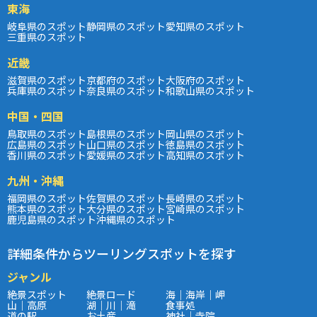
東海
岐阜県のスポット
静岡県のスポット
愛知県のスポット
三重県のスポット
近畿
滋賀県のスポット
京都府のスポット
大阪府のスポット
兵庫県のスポット
奈良県のスポット
和歌山県のスポット
中国・四国
鳥取県のスポット
島根県のスポット
岡山県のスポット
広島県のスポット
山口県のスポット
徳島県のスポット
香川県のスポット
愛媛県のスポット
高知県のスポット
九州・沖縄
福岡県のスポット
佐賀県のスポット
長崎県のスポット
熊本県のスポット
大分県のスポット
宮崎県のスポット
鹿児島県のスポット
沖縄県のスポット
詳細条件からツーリングスポットを探す
ジャンル
絶景スポット
絶景ロード
海｜海岸｜岬
山｜高原
湖｜川｜滝
食事処
道の駅
お土産
神社｜寺院