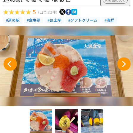
5
（口コミ2件）
#道の駅
#食事処
#お土産
#ソフトクリーム
#海鮮