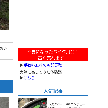
おき
不要になったバイク用品！
高く売れます！
▶︎
手数料無料の宅配買取
実際に売ってみた体験談
▶︎
こちら
人気記事
ハスクバーナ701エンデュー
ロのメーターにバッテリー