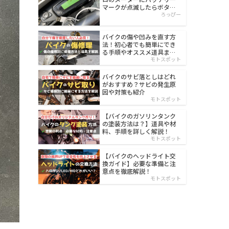
マークが点滅したらボタン
電池を交換する
ろっぴー
バイクの傷や凹みを直す方
法！初心者でも簡単にでき
る手順やオススメ道具まと
め
モトスポット
バイクのサビ落としはどれ
がおすすめ？サビの発生原
因や対策も紹介
モトスポット
【バイクのガソリンタンク
の塗装方法は？】道具や材
料、手順を詳しく解説！
モトスポット
【バイクのヘッドライト交
換ガイド】必要な準備と注
意点を徹底解説！
モトスポット