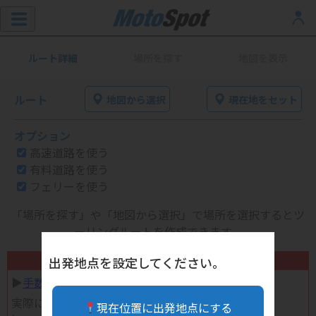
ルート詳細
場所を探す
地図を表示
ルート
地図から選択
現在地をセット
オプション
高速道路を使う
有料道路を使う
フェリーを使う
「場所を探す」や「地図から選択」で場所を選択するとツ
ーリングルートを作成できます。
不要になったバイク用品高く売れます！
出発地点を設定してください。
▶︎
手数料完全無料の自宅で売れる宅配買取
実際に売ってみた体験談
現在位置に出発地点にする