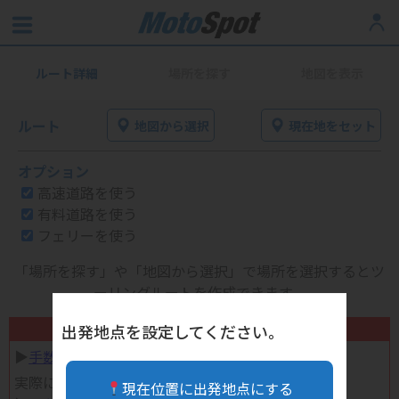
ルート詳細
場所を探す
地図を表示
ルート
地図から選択
現在地をセット
オプション
高速道路を使う
有料道路を使う
フェリーを使う
「場所を探す」や「地図から選択」で場所を選択するとツ
ーリングルートを作成できます。
不要になったバイク用品高く売れます！
出発地点を設定してください。
▶︎
手数料完全無料の自宅で売れる宅配買取
実際に売ってみた体験談
現在位置に出発地点にする