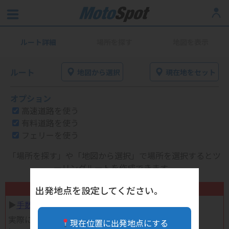
ルート詳細
場所を探す
地図を表示
ルート
地図から選択
現在地をセット
オプション
高速道路を使う
有料道路を使う
フェリーを使う
「場所を探す」や「地図から選択」で場所を選択するとツ
ーリングルートを作成できます。
不要になったバイク用品高く売れます！
出発地点を設定してください。
▶︎
手数料完全無料の自宅で売れる宅配買取
実際に売ってみた体験談
現在位置に出発地点にする