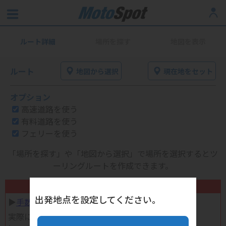
ルート詳細
場所を探す
地図を表示
ルート
地図から選択
現在地をセット
オプション
高速道路を使う
有料道路を使う
フェリーを使う
「場所を探す」や「地図から選択」で場所を選択するとツ
ーリングルートを作成できます。
不要になったバイク用品高く売れます！
出発地点を設定してください。
▶︎
手数料完全無料の自宅で売れる宅配買取
実際に売ってみた体験談