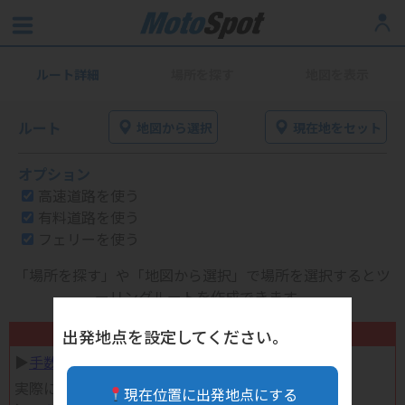
ルート詳細
場所を探す
地図を表示
ルート
地図から選択
現在地をセット
オプション
高速道路を使う
有料道路を使う
フェリーを使う
「場所を探す」や「地図から選択」で場所を選択するとツ
ーリングルートを作成できます。
不要になったバイク用品高く売れます！
出発地点を設定してください。
▶︎
手数料完全無料の自宅で売れる宅配買取
実際に売ってみた体験談
現在位置に出発地点にする