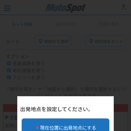
ルート詳細
場所を探す
地図を表示
ルート
地図から選択
現在地をセット
オプション
高速道路を使う
有料道路を使う
フェリーを使う
「場所を探す」や「地図から選択」で場所を選択するとツ
ーリングルートを作成できます。
不要になったバイク用品高く売れます！
出発地点を設定してください。
▶︎
手数料完全無料の自宅で売れる宅配買取
実際に売ってみた体験談
現在位置に出発地点にする