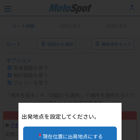
ルート詳細
場所を探す
地図を表示
ルート
地図から選択
現在地をセット
オプション
高速道路を使う
有料道路を使う
フェリーを使う
「場所を探す」や「地図から選択」で場所を選択するとツ
ーリングルートを作成できます。
不要になったバイク用品高く売れます！
出発地点を設定してください。
▶︎
手数料完全無料の自宅で売れる宅配買取
実際に売ってみた体験談
現在位置に出発地点にする