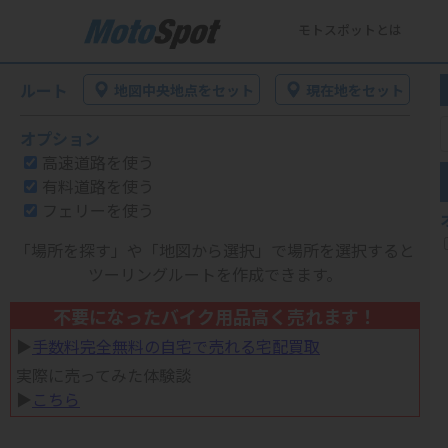
モトスポットとは
ルート
地図中央地点をセット
現在地をセット
オプション
高速道路を使う
有料道路を使う
フェリーを使う
「場所を探す」や「地図から選択」で場所を選択すると
ツーリングルートを作成できます。
不要になったバイク用品高く売れます！
▶︎
手数料完全無料の自宅で売れる宅配買取
実際に売ってみた体験談
▶︎
こちら