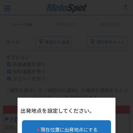
ルート詳細
場所を探す
地図を表示
ルート
地図から選択
現在地をセット
オプション
高速道路を使う
有料道路を使う
フェリーを使う
「場所を探す」や「地図から選択」で場所を選択するとツ
ーリングルートを作成できます。
不要になったバイク用品高く売れます！
出発地点を設定してください。
▶︎
手数料完全無料の自宅で売れる宅配買取
実際に売ってみた体験談
現在位置に出発地点にする