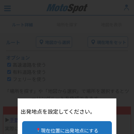
ルート詳細
場所を探す
地図を表示
ルート
地図から選択
現在地をセット
オプション
高速道路を使う
有料道路を使う
フェリーを使う
「場所を探す」や「地図から選択」で場所を選択するとツ
ーリングルートを作成できます。
不要になったバイク用品高く売れます！
出発地点を設定してください。
▶︎
手数料完全無料の自宅で売れる宅配買取
実際に売ってみた体験談
現在位置に出発地点にする