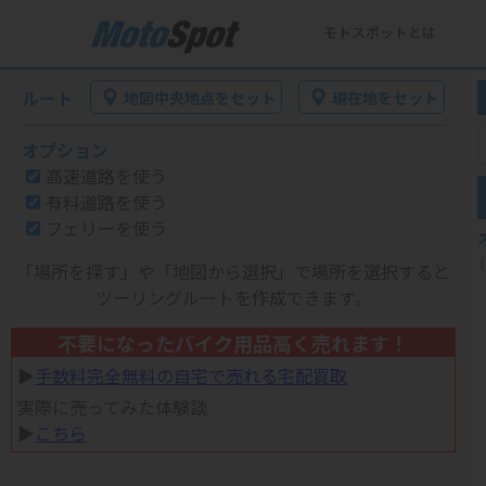
モトスポットとは
ルート
地図中央地点をセット
現在地をセット
オプション
高速道路を使う
有料道路を使う
フェリーを使う
「場所を探す」や「地図から選択」で場所を選択すると
ツーリングルートを作成できます。
不要になったバイク用品高く売れます！
▶︎
手数料完全無料の自宅で売れる宅配買取
実際に売ってみた体験談
▶︎
こちら