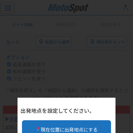
ルート詳細
場所を探す
地図を表示
ルート
地図から選択
現在地をセット
オプション
高速道路を使う
有料道路を使う
フェリーを使う
「場所を探す」や「地図から選択」で場所を選択するとツ
ーリングルートを作成できます。
不要になったバイク用品高く売れます！
出発地点を設定してください。
▶︎
手数料完全無料の自宅で売れる宅配買取
実際に売ってみた体験談
現在位置に出発地点にする