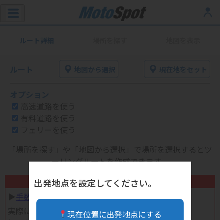
ルート詳細
場所を探す
地図を表示
ルート
地図から選択
現在地をセット
オプション
高速道路を使う
有料道路を使う
フェリーを使う
「場所を探す」や「地図から選択」で場所を選択するとツ
ーリングルートを作成できます。
不要になったバイク用品高く売れます！
出発地点を設定してください。
▶︎
手数料完全無料の自宅で売れる宅配買取
実際に売ってみた体験談
現在位置に出発地点にする