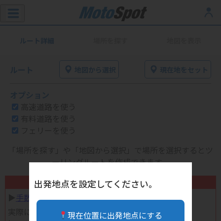
ルート詳細
場所を探す
地図を表示
ルート
地図から選択
現在地をセット
オプション
高速道路を使う
有料道路を使う
フェリーを使う
「場所を探す」や「地図から選択」で場所を選択するとツ
ーリングルートを作成できます。
不要になったバイク用品高く売れます！
出発地点を設定してください。
▶︎
手数料完全無料の自宅で売れる宅配買取
実際に売ってみた体験談
現在位置に出発地点にする