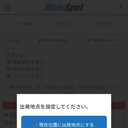
ルート詳細
場所を探す
地図を表示
ルート
地図から選択
現在地をセット
オプション
高速道路を使う
有料道路を使う
フェリーを使う
「場所を探す」や「地図から選択」で場所を選択するとツ
ーリングルートを作成できます。
不要になったバイク用品高く売れます！
出発地点を設定してください。
▶︎
手数料完全無料の自宅で売れる宅配買取
実際に売ってみた体験談
現在位置に出発地点にする