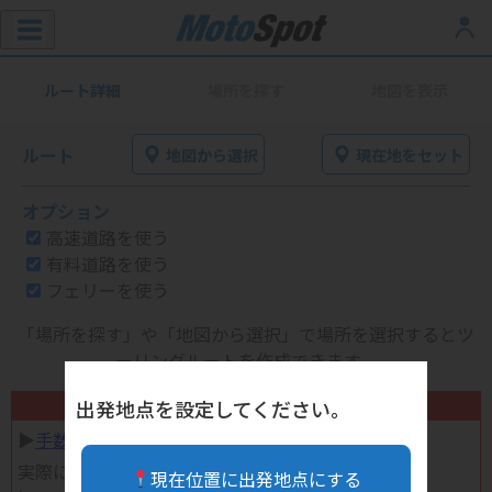
ルート詳細
場所を探す
地図を表示
ルート
地図から選択
現在地をセット
オプション
高速道路を使う
有料道路を使う
フェリーを使う
「場所を探す」や「地図から選択」で場所を選択するとツ
ーリングルートを作成できます。
不要になったバイク用品高く売れます！
出発地点を設定してください。
▶︎
手数料完全無料の自宅で売れる宅配買取
実際に売ってみた体験談
現在位置に出発地点にする