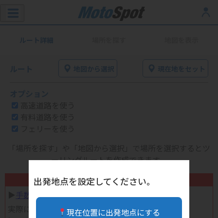
ルート詳細
場所を探す
地図を表示
ルート
地図から選択
現在地をセット
オプション
高速道路を使う
有料道路を使う
フェリーを使う
「場所を探す」や「地図から選択」で場所を選択するとツ
ーリングルートを作成できます。
不要になったバイク用品高く売れます！
出発地点を設定してください。
▶︎
手数料完全無料の自宅で売れる宅配買取
実際に売ってみた体験談
現在位置に出発地点にする