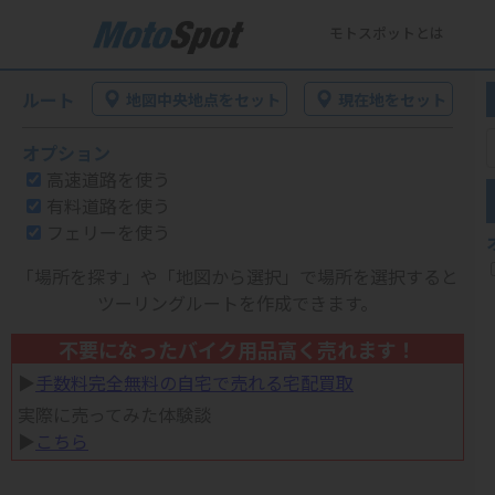
モトスポットとは
ルート
地図中央地点をセット
現在地をセット
オプション
高速道路を使う
有料道路を使う
フェリーを使う
「場所を探す」や「地図から選択」で場所を選択すると
ツーリングルートを作成できます。
不要になったバイク用品高く売れます！
▶︎
手数料完全無料の自宅で売れる宅配買取
実際に売ってみた体験談
▶︎
こちら