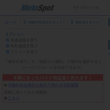
モトスポットとは
ルート
地図中央地点をセット
現在地をセット
オプション
高速道路を使う
有料道路を使う
フェリーを使う
「場所を探す」や「地図から選択」で場所を選択すると
ツーリングルートを作成できます。
不要になったバイク用品高く売れます！
▶︎
手数料完全無料の自宅で売れる宅配買取
実際に売ってみた体験談
▶︎
こちら