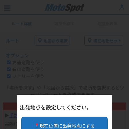
ルート詳細
場所を探す
地図を表示
ルート
地図から選択
現在地をセット
オプション
高速道路を使う
有料道路を使う
フェリーを使う
「場所を探す」や「地図から選択」で場所を選択するとツ
ーリングルートを作成できます。
不要になったバイク用品高く売れます！
出発地点を設定してください。
▶︎
手数料完全無料の自宅で売れる宅配買取
実際に売ってみた体験談
現在位置に出発地点にする