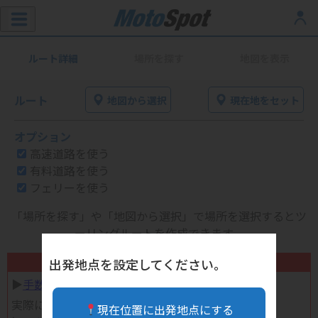
ルート詳細
場所を探す
地図を表示
ルート
地図から選択
現在地をセット
オプション
高速道路を使う
有料道路を使う
フェリーを使う
「場所を探す」や「地図から選択」で場所を選択するとツ
ーリングルートを作成できます。
不要になったバイク用品高く売れます！
出発地点を設定してください。
▶︎
手数料完全無料の自宅で売れる宅配買取
実際に売ってみた体験談
現在位置に出発地点にする