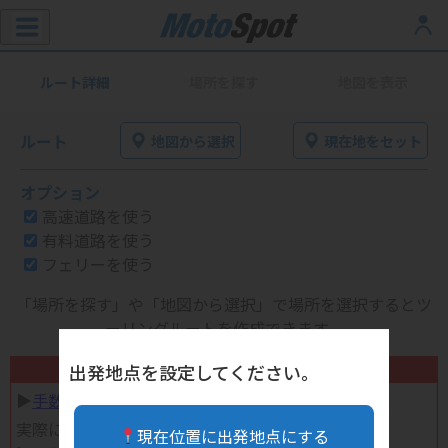
ルート詳細
場所を探す
地図を表示
ルート
地図から選択
現在地をセット
オプション
高速道路を使う
有料道路を使う
フェリーを使う
「場所を探す」や「地図から選択」で場所を選択するとツ
ーリングルートを作成できます。
不要になったバイク用品高く売れます！
出発地点を設定してください。
▶︎
手数料完全無料の自宅で売れる宅配買取
実際に売ってみた体験談
現在位置に出発地点にする