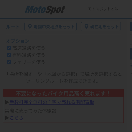
モトスポットとは
ルート
地図中央地点をセット
現在地をセット
オプション
高速道路を使う
有料道路を使う
フェリーを使う
「場所を探す」や「地図から選択」で場所を選択すると
ツーリングルートを作成できます。
不要になったバイク用品高く売れます！
▶︎
手数料完全無料の自宅で売れる宅配買取
実際に売ってみた体験談
▶︎
こちら