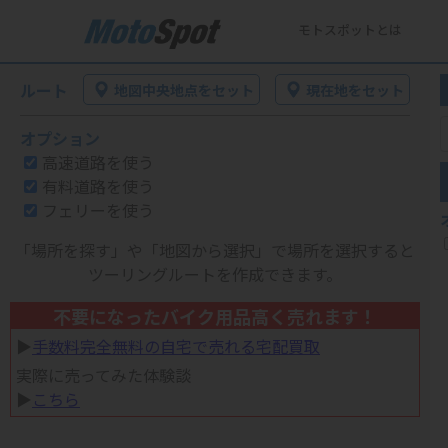
モトスポットとは
ルート
地図中央地点をセット
現在地をセット
オプション
高速道路を使う
有料道路を使う
フェリーを使う
「場所を探す」や「地図から選択」で場所を選択すると
ツーリングルートを作成できます。
不要になったバイク用品高く売れます！
▶︎
手数料完全無料の自宅で売れる宅配買取
実際に売ってみた体験談
▶︎
こちら