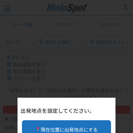
ルート詳細
場所を探す
地図を表示
ルート
地図から選択
現在地をセット
オプション
高速道路を使う
有料道路を使う
フェリーを使う
「場所を探す」や「地図から選択」で場所を選択するとツ
ーリングルートを作成できます。
不要になったバイク用品高く売れます！
出発地点を設定してください。
▶︎
手数料完全無料の自宅で売れる宅配買取
実際に売ってみた体験談
現在位置に出発地点にする