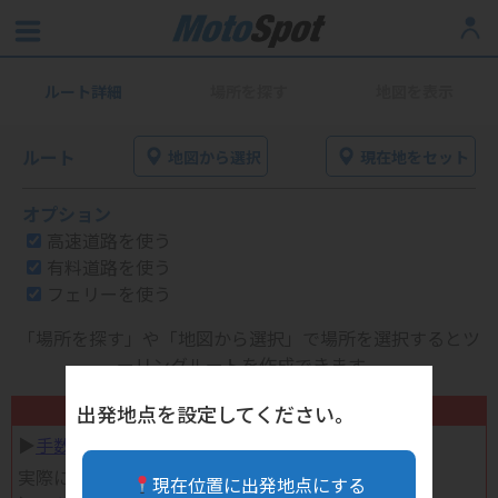
ルート詳細
場所を探す
地図を表示
ルート
地図から選択
現在地をセット
オプション
高速道路を使う
有料道路を使う
フェリーを使う
「場所を探す」や「地図から選択」で場所を選択するとツ
ーリングルートを作成できます。
不要になったバイク用品高く売れます！
出発地点を設定してください。
▶︎
手数料完全無料の自宅で売れる宅配買取
実際に売ってみた体験談
現在位置に出発地点にする